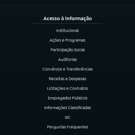
Acesso à Informação
Institucional
(abre em nova aba)
Ações e Programas
(abre em nova aba)
Participação Social
(abre em nova aba)
Auditorias
(abre em nova aba)
Convênios e Transferências
(abre em nova aba)
Receitas e Despesas
(abre em nova aba)
Licitações e Contratos
(abre em nova aba)
Empregados Públicos
(abre em nova aba)
Informações Classificadas
(abre em nova aba)
SIC
(abre em nova aba)
Perguntas Frequentes
(abre em nova aba)