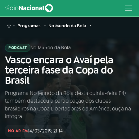
MENU
Programas
No Mundo da Bola
No Mundo da Bola
PODCAST
Vasco encara o Avaí pela
Buscar
na
terceira fase da Copa do
Rádio
Buscar
Brasil
Nacional
Programa No Mundo da Bola desta quinta-feira (14)
AO VIVO
também destacou a participação dos clubes
brasileiros na Copa Libertadores da América; ouça na
01
INÍCIO
íntegra
14/03/2019, 21:14
NO AR EM
02
A RÁDIO