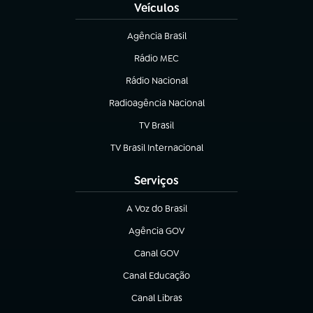
Veículos
Agência Brasil
(abre em nova aba)
Rádio MEC
(abre em nova aba)
Rádio Nacional
Radioagência Nacional
(abre em nova aba)
TV Brasil
(abre em nova aba)
TV Brasil Internacional
(abre em nova aba)
Serviços
A Voz do Brasil
(abre em nova aba)
Agência GOV
(abre em nova aba)
Canal GOV
(abre em nova aba)
Canal Educação
(abre em nova aba)
Canal Libras
(abre em nova aba)