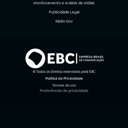
Monitoramento e Análise de Mídias
(abre em nova aba)
Publicidade Legal
(abre em nova aba)
Rádio Gov
(abre em nova aba)
© Todos os direitos reservados pela EBC
Política de Privacidade
(abre em nova aba)
Termos de uso
(abre em nova aba)
Preferências de privacidade