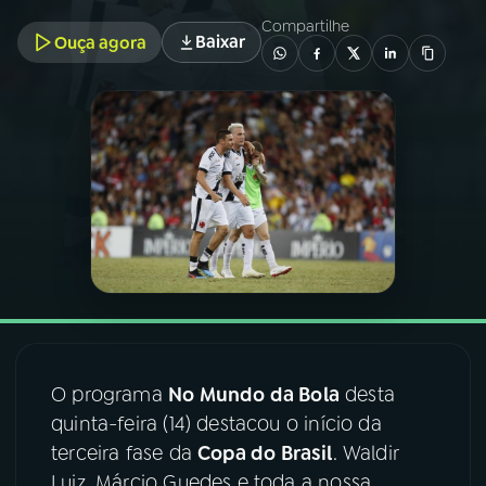
Compartilhe
Baixar
Ouça agora
03
PROGRAMAÇÃO
04
PROGRAMAS
05
PODCASTS
06
VIDEOCASTS
07
ÚLTIMAS
O programa
No Mundo da Bola
desta
08
FESTIVAL DE MÚSICA
quinta-feira (14) destacou o início da
terceira fase da
Copa do Brasil
. Waldir
ACOMPANHE A RÁDIO NACIONAL
Luiz, Márcio Guedes e toda a nossa