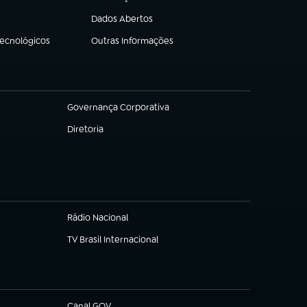
(abre em nova aba)
Dados Abertos
(abre em nova aba)
Tecnológicos
Outras Informações
(abre em nova aba)
Governança Corporativa
(abre em nova aba)
Diretoria
(abre em nova aba)
Rádio Nacional
TV Brasil Internacional
(abre em nova aba)
Canal GOV