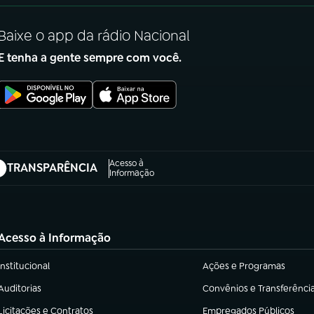
Baixe o app da rádio Nacional
E tenha a gente sempre com você.
Acesso à
TRANSPARÊNCIA
abre em nova aba)
Informação
Acesso à Informação
Institucional
Ações e Programas
(abre em nova aba)
(abre em nova aba)
Auditorias
Convênios e Transferênci
(abre em nova aba)
(abre em nova aba)
Licitações e Contratos
Empregados Públicos