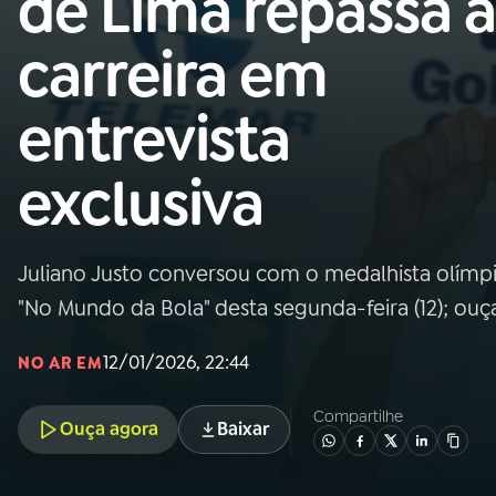
de Lima repassa a
Nacional
carreira em
01
INÍCIO
entrevista
02
A RÁDIO
exclusiva
03
PROGRAMAÇÃO
Juliano Justo conversou com o medalhista olím
04
PROGRAMAS
"No Mundo da Bola" desta segunda-feira (12); ouç
05
PODCASTS
12/01/2026, 22:44
NO AR EM
Compartilhe
Ouça agora
Baixar
06
VIDEOCASTS