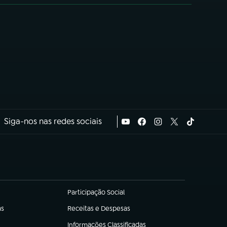
Siga-nos nas redes sociais
Participação Social
(abre em nova aba)
as
Receitas e Despesas
(abre em nova aba)
Informações Classificadas