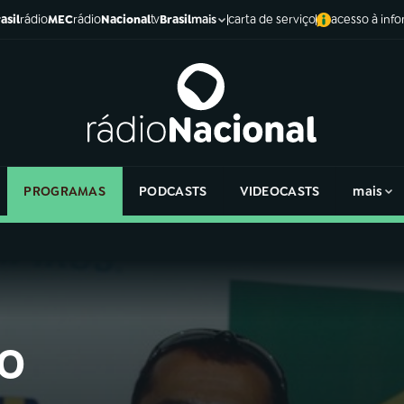
asil
rádio
MEC
rádio
Nacional
tv
Brasil
carta de serviço
acesso à inf
mais
PROGRAMAS
PODCASTS
VIDEOCASTS
mais
ro