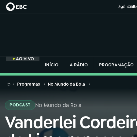
agência
Br
AO VIVO
INÍCIO
A RÁDIO
PROGRAMAÇÃO
MENU
Programas
No Mundo da Bola
Buscar
na
No Mundo da Bola
PODCAST
Rádio
Buscar
Nacional
Vanderlei Cordei
Buscar
na
Rádio
AO VIVO