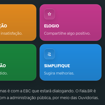
ÇÃO
ELOGIO
 insatisfação.
Compartilhe algo positivo.
ÇÃO
SIMPLIFIQUE
dido.
Sugira melhorias.
 mas é com a EBC que estará dialogando. O Fala.BR é
m a administração pública, por meio das Ouvidorias.