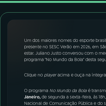
07
ÚLTIMAS
08
FESTIVAL DE MÚSICA
ACOMPANHE A RÁDIO NACIONAL
Um dos maiores nomes do esporte brasile
YouTube
Facebook
presente no SESC Verão em 2026, em São
estar. Juliano Justo conversou com o me
Instagram
X
programa "No Mundo da Bola" desta segun
TikTok
Clique no
player
acima e ouça na íntegra
O programa
No Mundo da Bola
é transmi
Janeiro,
de segunda a sexta-feira, às 18
Nacional de Comunicação Pública e do si