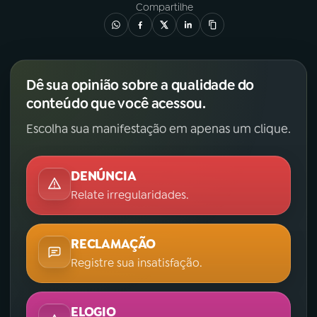
Compartilhe
YouTube
Facebook
Instagram
X
Dê sua opinião sobre a qualidade do
TikTok
conteúdo que você acessou.
Escolha sua manifestação em apenas um clique.
DENÚNCIA
Relate irregularidades.
RECLAMAÇÃO
Registre sua insatisfação.
ELOGIO