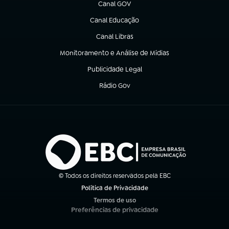
Canal GOV
(abre em nova aba)
Canal Educação
(abre em nova aba)
Canal Libras
(abre em nova aba)
Monitoramento e Análise de Mídias
(abre em nova aba)
Publicidade Legal
(abre em nova aba)
Rádio Gov
(abre em nova aba)
© Todos os direitos reservados pela EBC
Política de Privacidade
(abre em nova aba)
Termos de uso
(abre em nova aba)
Preferências de privacidade