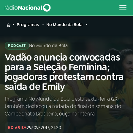
MENU
Programas
No Mundo da Bola
No Mundo da Bola
PODCAST
Vadão anuncia convocadas
Buscar
na
para a Seleção Feminina;
Rádio
Buscar
jogadoras protestam contra
Nacional
saída de Emily
AO VIVO
Programa No Mundo da Bola desta sexta-feira (29)
também destacou a rodada de final de semana do
01
INÍCIO
Campeonato Brasileiro; ouça na íntegra
29/09/2017, 21:20
02
A RÁDIO
NO AR EM