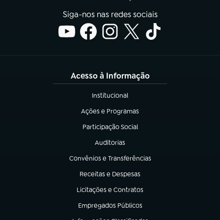
Siga-nos nas redes sociais
Acesso à Informação
Institucional
(abre em nova aba)
Ações e Programas
(abre em nova aba)
Participação Social
(abre em nova aba)
Auditorias
(abre em nova aba)
Convênios e Transferências
(abre em nova aba)
Receitas e Despesas
(abre em nova aba)
Licitações e Contratos
(abre em nova aba)
Empregados Públicos
(abre em nova aba)