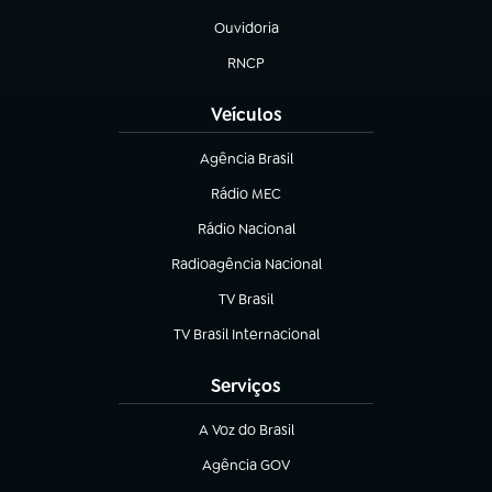
Ouvidoria
(abre em nova aba)
RNCP
(abre em nova aba)
Veículos
Agência Brasil
(abre em nova aba)
Rádio MEC
(abre em nova aba)
Rádio Nacional
Radioagência Nacional
(abre em nova aba)
TV Brasil
(abre em nova aba)
TV Brasil Internacional
(abre em nova aba)
Serviços
A Voz do Brasil
(abre em nova aba)
Agência GOV
(abre em nova aba)