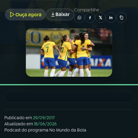
Compartilhe
Baixar
Ouça agora
03
PROGRAMAÇÃO
04
PROGRAMAS
05
PODCASTS
06
VIDEOCASTS
07
ÚLTIMAS
08
FESTIVAL DE MÚSICA
Publicado em
29/09/2017
Atualizado em
18/06/2026
Podcast
do programa
No Mundo da Bola
ACOMPANHE A RÁDIO NACIONAL