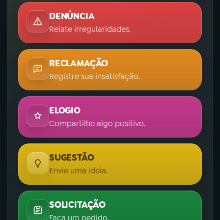
DENÚNCIA
Relate irregularidades.
RECLAMAÇÃO
Registre sua insatisfação.
ELOGIO
Compartilhe algo positivo.
SUGESTÃO
Envie uma ideia.
SOLICITAÇÃO
Faça um pedido.