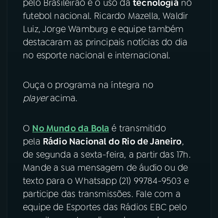
pelo Brasileirão e o uso da
tecnologia
no
futebol nacional. Ricardo Mazella, Waldir
YouTube
Facebook
Luiz, Jorge Wamburg e equipe também
destacaram as principais notícias do dia
Instagram
X
no esporte nacional e internacional.
TikTok
Ouça o programa na íntegra no
player
acima.
O
No Mundo da Bola
é transmitido
pela
Rádio Nacional do Rio de Janeiro
,
de segunda a sexta-feira, a partir das 17h.
Mande a sua mensagem de áudio ou de
texto para o Whatsapp (21) 99784-9503 e
participe das transmissões. Fale com a
equipe de Esportes das Rádios EBC pelo