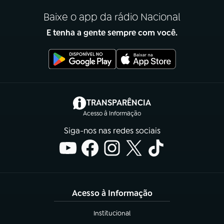
Baixe o app da rádio Nacional
E tenha a gente sempre com você.
(abre em nova aba)
TRANSPARÊNCIA
Acesso à Informação
Siga-nos nas redes sociais
Acesso à Informação
Institucional
(abre em nova aba)