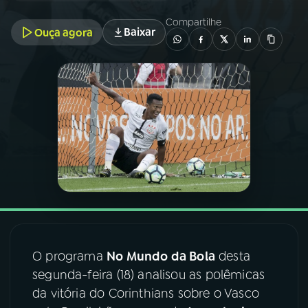
Compartilhe
Baixar
Ouça agora
03
PROGRAMAÇÃO
04
PROGRAMAS
05
PODCASTS
06
VIDEOCASTS
07
ÚLTIMAS
O programa
No Mundo da Bola
desta
08
FESTIVAL DE MÚSICA
segunda-feira (18) analisou as polêmicas
da vitória do Corinthians sobre o Vasco
ACOMPANHE A RÁDIO NACIONAL