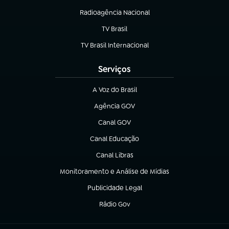
Radioagência Nacional
(abre em nova aba)
TV Brasil
(abre em nova aba)
TV Brasil Internacional
(abre em nova aba)
Serviços
A Voz do Brasil
(abre em nova aba)
Agência GOV
(abre em nova aba)
Canal GOV
(abre em nova aba)
Canal Educação
(abre em nova aba)
Canal Libras
(abre em nova aba)
Monitoramento e Análise de Mídias
(abre em nova aba)
Publicidade Legal
(abre em nova aba)
Rádio Gov
(abre em nova aba)