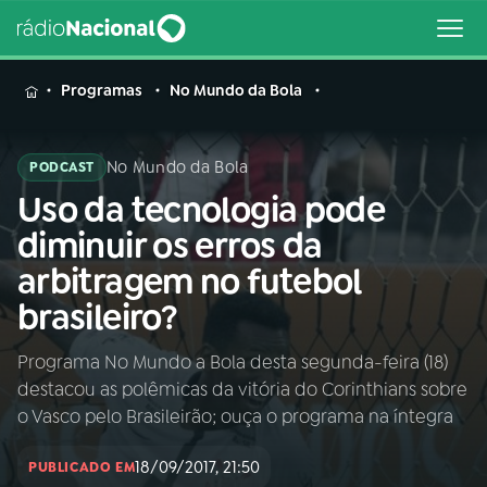
MENU
Programas
No Mundo da Bola
No Mundo da Bola
PODCAST
Uso da tecnologia pode
Buscar
na
diminuir os erros da
Rádio
Buscar
arbitragem no futebol
Nacional
brasileiro?
AO VIVO
Programa No Mundo a Bola desta segunda-feira (18)
destacou as polêmicas da vitória do Corinthians sobre
01
INÍCIO
o Vasco pelo Brasileirão; ouça o programa na íntegra
18/09/2017, 21:50
02
A RÁDIO
PUBLICADO EM