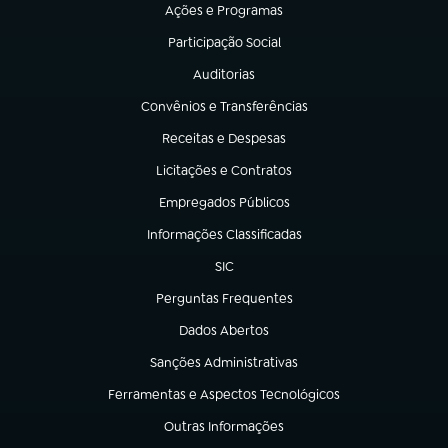
Ações e Programas
(abre em nova aba)
Participação Social
(abre em nova aba)
Auditorias
(abre em nova aba)
Convênios e Transferências
(abre em nova aba)
Receitas e Despesas
(abre em nova aba)
Licitações e Contratos
(abre em nova aba)
Empregados Públicos
(abre em nova aba)
Informações Classificadas
(abre em nova aba)
SIC
(abre em nova aba)
Perguntas Frequentes
(abre em nova aba)
Dados Abertos
(abre em nova aba)
Sanções Administrativas
(abre em nova aba)
Ferramentas e Aspectos Tecnológicos
(abre em nova aba)
Outras Informações
(abre em nova aba)