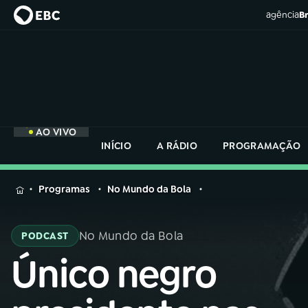
agência
Br
AO VIVO
INÍCIO
A RÁDIO
PROGRAMAÇÃO
MENU
Programas
No Mundo da Bola
Buscar
na
No Mundo da Bola
PODCAST
Rádio
Buscar
Nacional
Único negro
Buscar
na
Rádio
AO VIVO