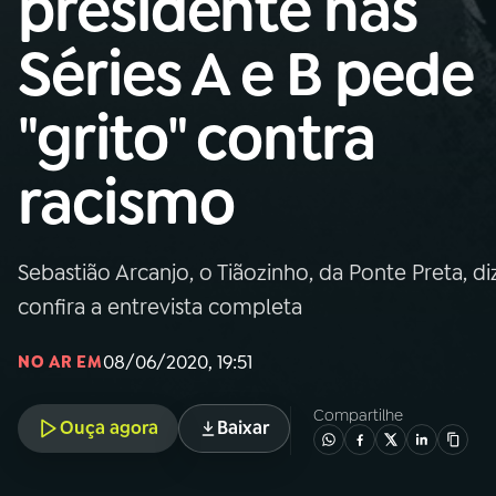
presidente nas
Nacional
Séries A e B pede
01
INÍCIO
"grito" contra
02
A RÁDIO
racismo
03
PROGRAMAÇÃO
Sebastião Arcanjo, o Tiãozinho, da Ponte Preta, d
04
PROGRAMAS
confira a entrevista completa
05
PODCASTS
08/06/2020, 19:51
NO AR EM
Compartilhe
Ouça agora
Baixar
06
VIDEOCASTS