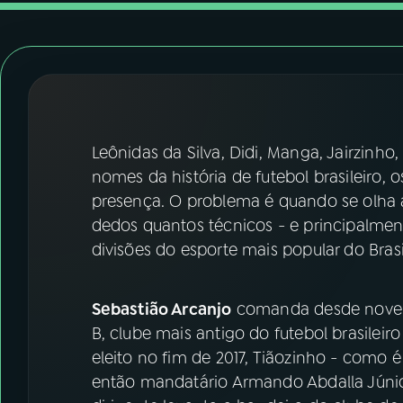
07
ÚLTIMAS
08
FESTIVAL DE MÚSICA
ACOMPANHE A RÁDIO NACIONAL
Leônidas da Silva, Didi, Manga, Jairzinho,
YouTube
Facebook
nomes da história de futebol brasileiro,
presença. O problema é quando se olha a
Instagram
X
dedos quantos técnicos - e principalment
divisões do esporte mais popular do Bras
TikTok
Sebastião Arcanjo
comanda desde novemb
B, clube mais antigo do futebol brasileir
eleito no fim de 2017, Tiãozinho - como
então mandatário Armando Abdalla Júnior