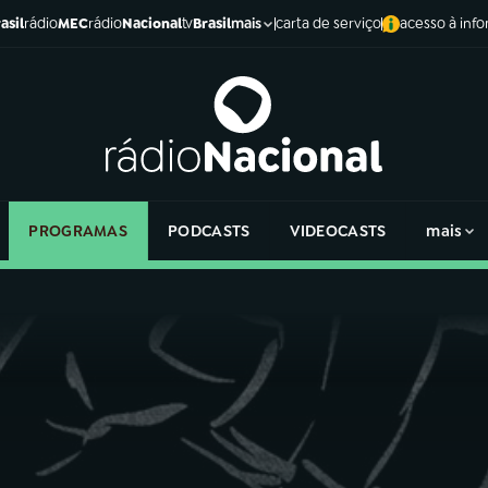
asil
rádio
MEC
rádio
Nacional
tv
Brasil
carta de serviço
acesso à inf
mais
PROGRAMAS
PODCASTS
VIDEOCASTS
mais