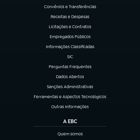
Convênios e Transferências
(abre em nova aba)
Receitas e Despesas
(abre em nova aba)
Licitações e Contratos
(abre em nova aba)
Empregados Públicos
(abre em nova aba)
Informações Classificadas
(abre em nova aba)
SIC
(abre em nova aba)
Perguntas Frequentes
(abre em nova aba)
Dados Abertos
(abre em nova aba)
Sanções Administrativas
(abre em nova aba)
Ferramentas e Aspectos Tecnológicos
(abre em nova aba)
Outras Informações
(abre em nova aba)
A EBC
Quem somos
(abre em nova aba)