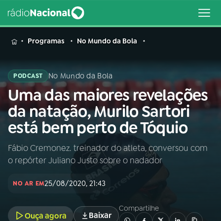
MENU
Programas
No Mundo da Bola
No Mundo da Bola
PODCAST
Uma das maiores revelações
Buscar
na
da natação, Murilo Sartori
Rádio
Buscar
está bem perto de Tóquio
Nacional
Fábio Cremonez. treinador do atleta, conversou com
AO VIVO
o repórter Juliano Justo sobre o nadador
01
INÍCIO
25/08/2020, 21:43
NO AR EM
Compartilhe
02
A RÁDIO
Baixar
Ouça agora