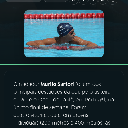
03
PROGRAMAÇÃO
04
PROGRAMAS
05
PODCASTS
06
VIDEOCASTS
O nadador
Murilo Sartori
foi um dos
07
ÚLTIMAS
principais destaques da equipe brasileira
durante o Open de Loulé, em Portugal, no
último final de semana. Foram
08
FESTIVAL DE MÚSICA
quatro vitórias, duas em provas
individuais (200 metros e 400 metros, as
ACOMPANHE A RÁDIO NACIONAL