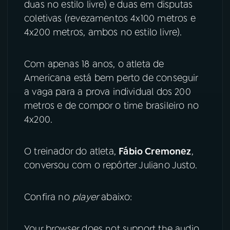
duas no estilo livre) e duas em disputas
coletivas (revezamentos 4x100 metros e
YouTube
Facebook
4x200 metros, ambos no estilo livre).
Instagram
X
Com apenas 18 anos, o atleta de
TikTok
Americana está bem perto de conseguir
a vaga para a prova individual dos 200
metros e de compor o time brasileiro no
4x200.
O treinador do atleta,
Fábio Cremonez
,
conversou com o repórter Juliano Justo.
Confira no
player
abaixo:
Your browser does not support the audio