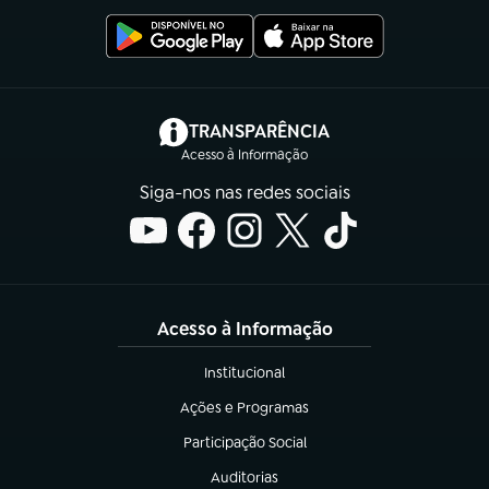
(abre em nova aba)
TRANSPARÊNCIA
Acesso à Informação
Siga-nos nas redes sociais
Acesso à Informação
Institucional
(abre em nova aba)
Ações e Programas
(abre em nova aba)
Participação Social
(abre em nova aba)
Auditorias
(abre em nova aba)