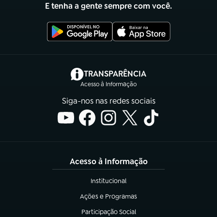
E tenha a gente sempre com você.
(abre em nova aba)
TRANSPARÊNCIA
Acesso à Informação
Siga-nos nas redes sociais
Acesso à Informação
Institucional
(abre em nova aba)
Ações e Programas
(abre em nova aba)
Participação Social
(abre em nova aba)