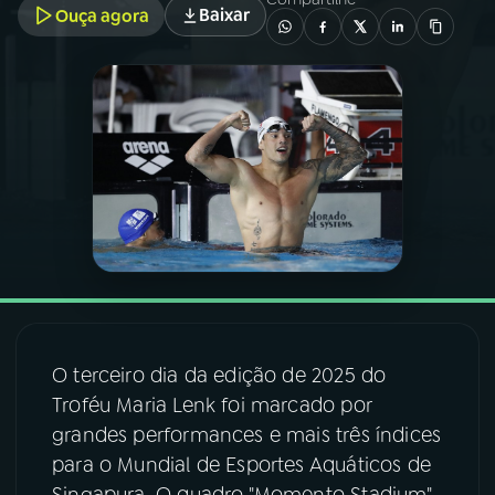
Baixar
Ouça agora
03
PROGRAMAÇÃO
04
PROGRAMAS
05
PODCASTS
06
VIDEOCASTS
07
ÚLTIMAS
O terceiro dia da edição de 2025 do
Troféu Maria Lenk foi marcado por
08
FESTIVAL DE MÚSICA
grandes performances e mais três índices
para o Mundial de Esportes Aquáticos de
ACOMPANHE A RÁDIO NACIONAL
Singapura. O quadro "Momento Stadium"