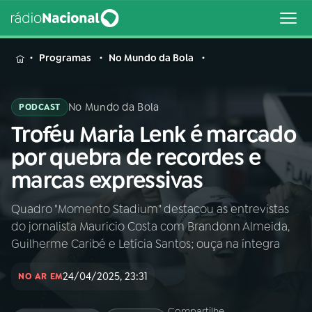
MENU
Programas
No Mundo da Bola
No Mundo da Bola
PODCAST
Troféu Maria Lenk é marcado
Buscar
na
por quebra de recordes e
Rádio
Buscar
marcas expressivas
Nacional
Quadro "Momento Stadium" destacou as entrevistas
AO VIVO
do jornalista Mauricio Costa com Brandonn Almeida,
Guilherme Caribé e Letícia Santos; ouça na íntegra
01
INÍCIO
24/04/2025, 23:31
NO AR EM
02
A RÁDIO
Compartilhe