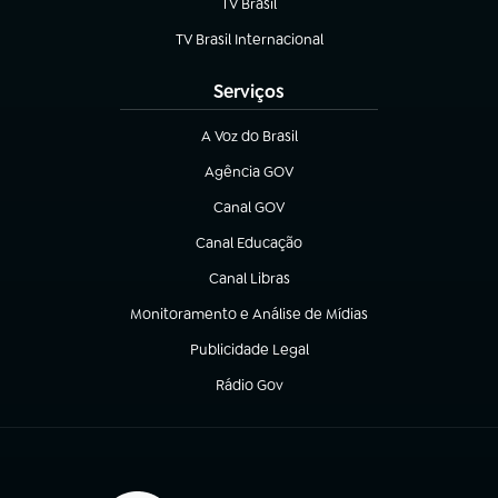
TV Brasil
(abre em nova aba)
TV Brasil Internacional
(abre em nova aba)
Serviços
A Voz do Brasil
(abre em nova aba)
Agência GOV
(abre em nova aba)
Canal GOV
(abre em nova aba)
Canal Educação
(abre em nova aba)
Canal Libras
(abre em nova aba)
Monitoramento e Análise de Mídias
(abre em nova aba)
Publicidade Legal
(abre em nova aba)
Rádio Gov
(abre em nova aba)