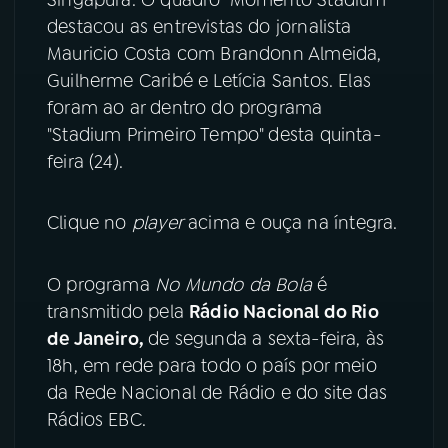
destacou as entrevistas do jornalista
YouTube
Facebook
Mauricio Costa com Brandonn Almeida,
Guilherme Caribé e Letícia Santos. Elas
Instagram
X
foram ao ar dentro do programa
"Stadium Primeiro Tempo" desta quinta-
TikTok
feira (24).
Clique no
player
acima e ouça na íntegra.
O programa
No Mundo da Bola
é
transmitido pela
Rádio Nacional do Rio
de Janeiro,
de segunda a sexta-feira, às
18h, em rede para todo o país por meio
da Rede Nacional de Rádio e do site das
Rádios EBC.