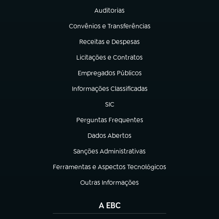
Auditorias
(abre em nova aba)
Convênios e Transferências
(abre em nova aba)
Receitas e Despesas
(abre em nova aba)
Licitações e Contratos
(abre em nova aba)
Empregados Públicos
(abre em nova aba)
Informações Classificadas
(abre em nova aba)
SIC
(abre em nova aba)
Perguntas Frequentes
(abre em nova aba)
Dados Abertos
(abre em nova aba)
Sanções Administrativas
(abre em nova aba)
Ferramentas e Aspectos Tecnológicos
(abre em nova aba)
Outras Informações
(abre em nova aba)
A EBC