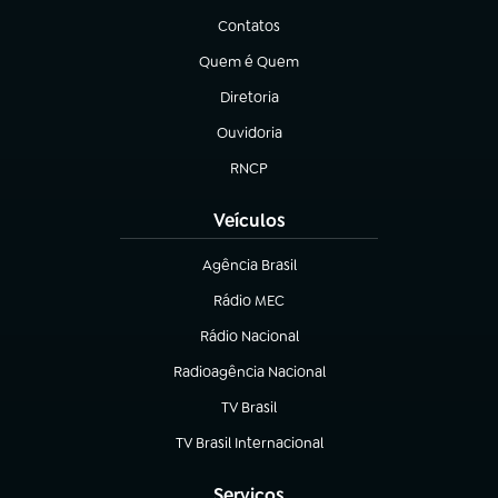
Contatos
(abre em nova aba)
Quem é Quem
(abre em nova aba)
Diretoria
(abre em nova aba)
Ouvidoria
(abre em nova aba)
RNCP
(abre em nova aba)
Veículos
Agência Brasil
(abre em nova aba)
Rádio MEC
(abre em nova aba)
Rádio Nacional
Radioagência Nacional
(abre em nova aba)
TV Brasil
(abre em nova aba)
TV Brasil Internacional
(abre em nova aba)
Serviços