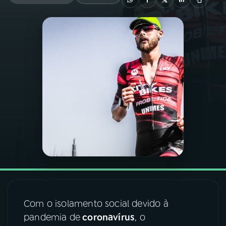
03
PROGRAMAÇÃO
04
PROGRAMAS
05
PODCASTS
06
VIDEOCASTS
07
ÚLTIMAS
08
FESTIVAL DE MÚSICA
Com o isolamento social devido à
pandemia de
coronavírus
, o
ACOMPANHE A RÁDIO NACIONAL