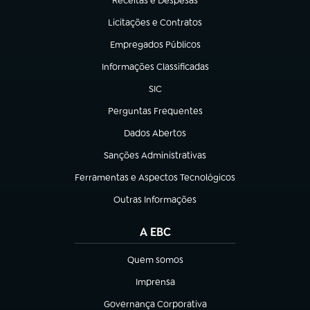
Receitas e Despesas
(abre em nova aba)
Licitações e Contratos
(abre em nova aba)
Empregados Públicos
(abre em nova aba)
Informações Classificadas
(abre em nova aba)
SIC
(abre em nova aba)
Perguntas Frequentes
(abre em nova aba)
Dados Abertos
(abre em nova aba)
Sanções Administrativas
(abre em nova aba)
Ferramentas e Aspectos Tecnológicos
(abre em nova aba)
Outras Informações
(abre em nova aba)
A EBC
Quem somos
(abre em nova aba)
Imprensa
(abre em nova aba)
Governança Corporativa
(abre em nova aba)