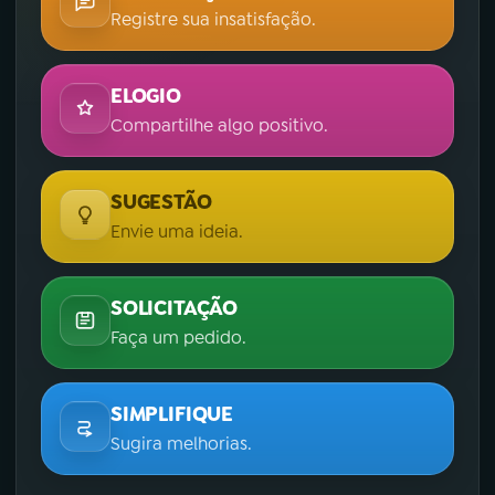
Registre sua insatisfação.
ELOGIO
Compartilhe algo positivo.
SUGESTÃO
Envie uma ideia.
SOLICITAÇÃO
Faça um pedido.
SIMPLIFIQUE
Sugira melhorias.