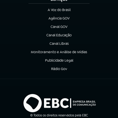
A Voz do Brasil
(abre em nova aba)
Agência GOV
(abre em nova aba)
Canal GOV
(abre em nova aba)
Canal Educação
(abre em nova aba)
Canal Libras
(abre em nova aba)
Monitoramento e Análise de Mídias
(abre em nova aba)
Publicidade Legal
(abre em nova aba)
Rádio Gov
(abre em nova aba)
© Todos os direitos reservados pela EBC