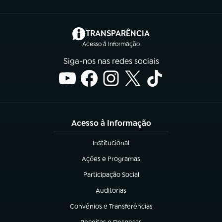
(abre em nova aba)
TRANSPARÊNCIA
Acesso à Informação
Siga-nos nas redes sociais
Acesso à Informação
Institucional
(abre em nova aba)
Ações e Programas
(abre em nova aba)
Participação Social
(abre em nova aba)
Auditorias
(abre em nova aba)
Convênios e Transferências
(abre em nova aba)