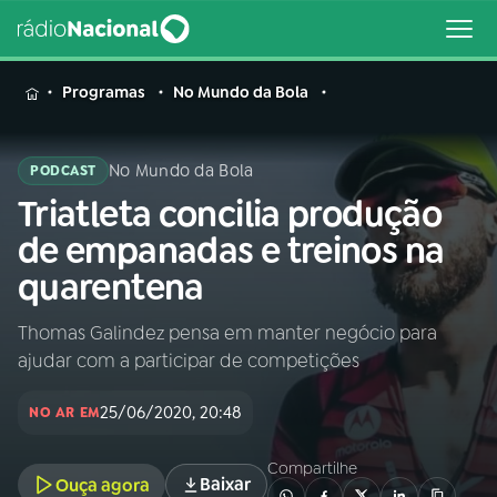
MENU
Programas
No Mundo da Bola
No Mundo da Bola
PODCAST
Triatleta concilia produção
Buscar
na
de empanadas e treinos na
Rádio
Buscar
quarentena
Nacional
Thomas Galindez pensa em manter negócio para
AO VIVO
ajudar com a participar de competições
01
INÍCIO
25/06/2020, 20:48
NO AR EM
Compartilhe
02
A RÁDIO
Baixar
Ouça agora