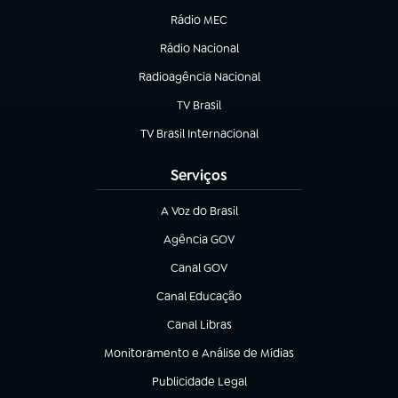
Rádio MEC
(abre em nova aba)
Rádio Nacional
Radioagência Nacional
(abre em nova aba)
TV Brasil
(abre em nova aba)
TV Brasil Internacional
(abre em nova aba)
Serviços
A Voz do Brasil
(abre em nova aba)
Agência GOV
(abre em nova aba)
Canal GOV
(abre em nova aba)
Canal Educação
(abre em nova aba)
Canal Libras
(abre em nova aba)
Monitoramento e Análise de Mídias
(abre em nova aba)
Publicidade Legal
(abre em nova aba)