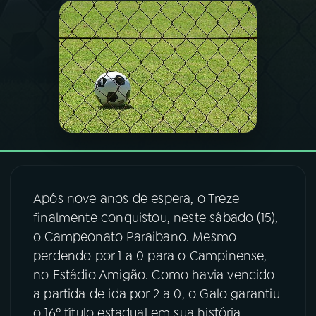
03
PROGRAMAÇÃO
04
PROGRAMAS
05
PODCASTS
06
VIDEOCASTS
Após nove anos de espera, o Treze
finalmente conquistou, neste sábado (15),
07
ÚLTIMAS
o Campeonato Paraibano. Mesmo
perdendo por 1 a 0 para o Campinense,
08
FESTIVAL DE MÚSICA
no Estádio Amigão. Como havia vencido
a partida de ida por 2 a 0, o Galo garantiu
o 16º título estadual em sua história.
ACOMPANHE A RÁDIO NACIONAL