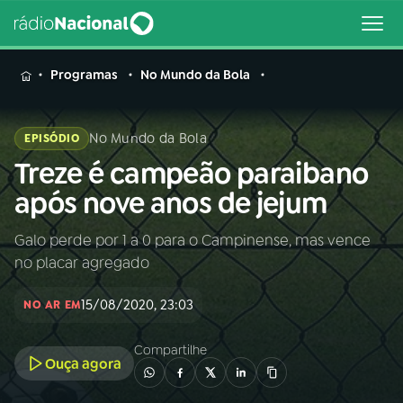
MENU
Programas
No Mundo da Bola
No Mundo da Bola
EPISÓDIO
Treze é campeão paraibano
Buscar
na
após nove anos de jejum
Rádio
Buscar
Nacional
Galo perde por 1 a 0 para o Campinense, mas vence
no placar agregado
AO VIVO
15/08/2020, 23:03
NO AR EM
01
INÍCIO
Compartilhe
Ouça agora
02
A RÁDIO