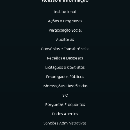
Acesso à Informação
Institucional
(abre em nova aba)
Ações e Programas
(abre em nova aba)
Participação Social
(abre em nova aba)
Auditorias
(abre em nova aba)
Convênios e Transferências
(abre em nova aba)
Receitas e Despesas
(abre em nova aba)
Licitações e Contratos
(abre em nova aba)
Empregados Públicos
(abre em nova aba)
Informações Classificadas
(abre em nova aba)
SIC
(abre em nova aba)
Perguntas Frequentes
(abre em nova aba)
Dados Abertos
(abre em nova aba)
Sanções Administrativas
(abre em nova aba)