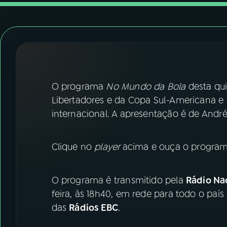
07
ÚLTIMAS
08
FESTIVAL DE MÚSICA
ACOMPANHE A RÁDIO NACIONAL
O programa
No Mundo da Bola
desta qui
YouTube
Facebook
Libertadores e da Copa Sul-Americana e a
internacional. A apresentação é de Andr
Instagram
X
TikTok
Clique no
player
acima e ouça o program
O programa é transmitido pela
Rádio Nac
feira, às 18h40, em rede para todo o país
das
Rádios EBC
.