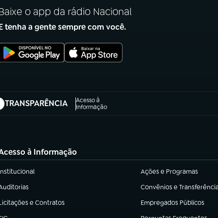
Baixe o app da rádio Nacional
E tenha a gente sempre com você.
Acesso à
TRANSPARÊNCIA
abre em nova aba)
Informação
Acesso à Informação
Institucional
Ações e Programas
(abre em nova aba)
(abre em nova aba)
Auditorias
Convênios e Transferênci
(abre em nova aba)
(abre em nova aba)
Licitações e Contratos
Empregados Públicos
(abre em nova aba)
(abre em nova aba)