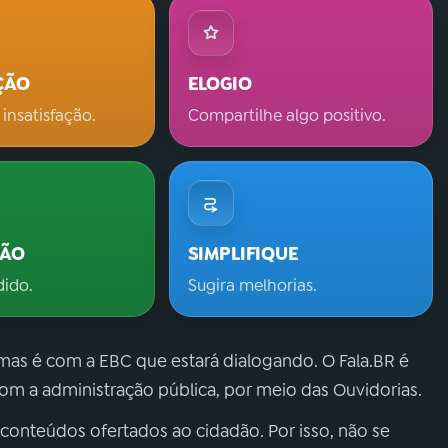
ÇÃO
ELOGIO
 insatisfação.
Compartilhe algo positivo.
ÇÃO
SIMPLIFIQUE
dido.
Sugira melhorias.
 mas é com a EBC que estará dialogando. O Fala.BR é
m a administração pública, por meio das Ouvidorias.
 conteúdos ofertados ao cidadão. Por isso, não se