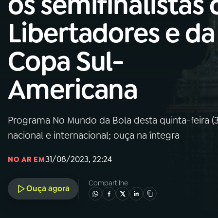
os semifinalistas 
Nacional
Libertadores e da
01
INÍCIO
Copa Sul-
02
A RÁDIO
Americana
03
PROGRAMAÇÃO
Programa No Mundo da Bola desta quinta-feira (31
04
PROGRAMAS
nacional e internacional; ouça na íntegra
05
PODCASTS
31/08/2023, 22:24
NO AR EM
Compartilhe
Ouça agora
06
VIDEOCASTS