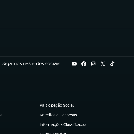
Siga-nos nas redes sociais
Participação Social
(abre em nova aba)
as
Receitas e Despesas
(abre em nova aba)
Informações Classificadas
(abre em nova aba)