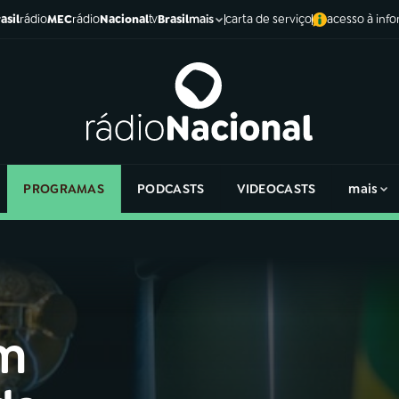
asil
rádio
MEC
rádio
Nacional
tv
Brasil
carta de serviço
acesso à inf
mais
PROGRAMAS
PODCASTS
VIDEOCASTS
mais
em