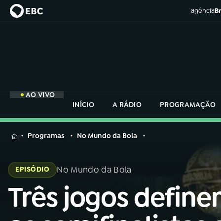
agência
Br
AO VIVO
INÍCIO
A RÁDIO
PROGRAMAÇÃO
MENU
Programas
No Mundo da Bola
Buscar
na
No Mundo da Bola
EPISÓDIO
Rádio
Buscar
Nacional
Três jogos defin
Buscar
na
Rádio
AO VIVO