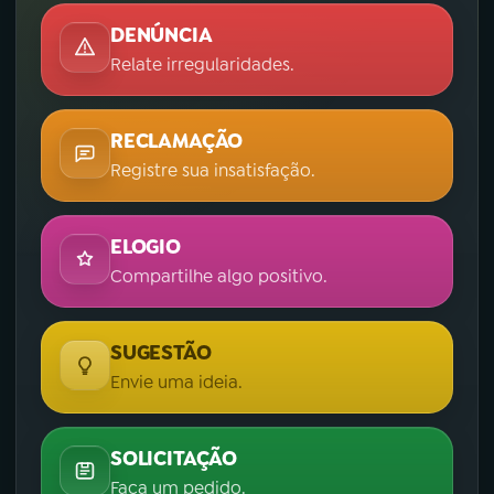
DENÚNCIA
Relate irregularidades.
RECLAMAÇÃO
Registre sua insatisfação.
ELOGIO
Compartilhe algo positivo.
SUGESTÃO
Envie uma ideia.
SOLICITAÇÃO
Faça um pedido.