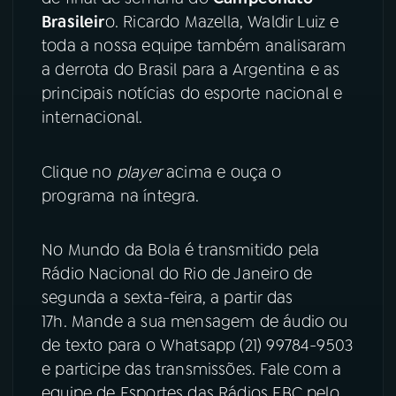
Brasileir
o. Ricardo Mazella, Waldir Luiz e
YouTube
Facebook
toda a nossa equipe também analisaram
a derrota do Brasil para a Argentina e as
Instagram
X
principais notícias do esporte nacional e
internacional.
TikTok
Clique no
player
acima e ouça o
programa na íntegra.
No Mundo da Bola é transmitido pela
Rádio Nacional do Rio de Janeiro de
segunda a sexta-feira, a partir das
17h. Mande a sua mensagem de áudio ou
de texto para o Whatsapp (21) 99784-9503
e participe das transmissões. Fale com a
equipe de Esportes das Rádios EBC pelo