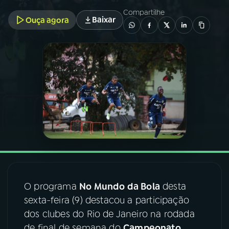
Compartilhe
Baixar
Ouça agora
03
PROGRAMAÇÃO
04
PROGRAMAS
05
PODCASTS
06
VIDEOCASTS
07
ÚLTIMAS
O programa
No Mundo da Bola
desta
08
FESTIVAL DE MÚSICA
sexta-feira (9) destacou a participação
dos clubes do Rio de Janeiro na rodada
ACOMPANHE A RÁDIO NACIONAL
de final de semana do
Campeonato