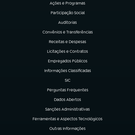
Ações e Programas
(abre em nova aba)
Participação Social
(abre em nova aba)
Auditorias
(abre em nova aba)
Convênios e Transferências
(abre em nova aba)
Receitas e Despesas
(abre em nova aba)
Licitações e Contratos
(abre em nova aba)
Empregados Públicos
(abre em nova aba)
Informações Classificadas
(abre em nova aba)
SIC
(abre em nova aba)
Perguntas Frequentes
(abre em nova aba)
Dados Abertos
(abre em nova aba)
Sanções Administrativas
(abre em nova aba)
Ferramentas e Aspectos Tecnológicos
(abre em nova aba)
Outras Informações
(abre em nova aba)