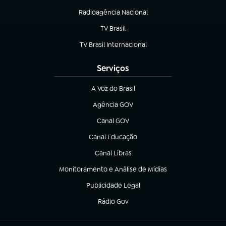
Radioagência Nacional
(abre em nova aba)
TV Brasil
(abre em nova aba)
TV Brasil Internacional
(abre em nova aba)
Serviços
A Voz do Brasil
(abre em nova aba)
Agência GOV
(abre em nova aba)
Canal GOV
(abre em nova aba)
Canal Educação
(abre em nova aba)
Canal Libras
(abre em nova aba)
Monitoramento e Análise de Mídias
(abre em nova aba)
Publicidade Legal
(abre em nova aba)
Rádio Gov
(abre em nova aba)