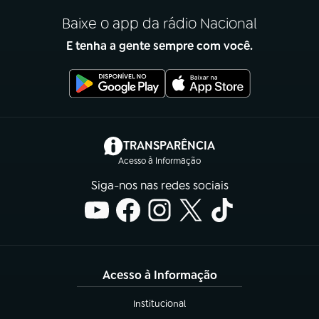
Baixe o app da rádio Nacional
E tenha a gente sempre com você.
(abre em nova aba)
TRANSPARÊNCIA
Acesso à Informação
Siga-nos nas redes sociais
Acesso à Informação
Institucional
(abre em nova aba)