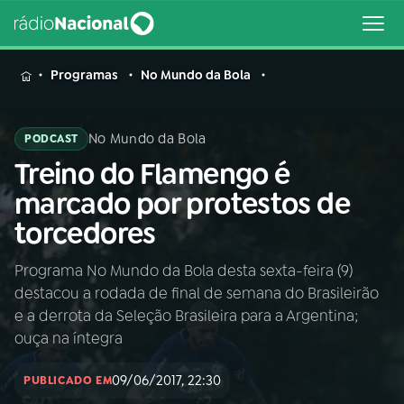
MENU
Programas
No Mundo da Bola
No Mundo da Bola
PODCAST
Treino do Flamengo é
Buscar
na
marcado por protestos de
Rádio
Buscar
torcedores
Nacional
Programa No Mundo da Bola desta sexta-feira (9)
AO VIVO
destacou a rodada de final de semana do Brasileirão
e a derrota da Seleção Brasileira para a Argentina;
01
INÍCIO
ouça na íntegra
09/06/2017, 22:30
PUBLICADO EM
02
A RÁDIO