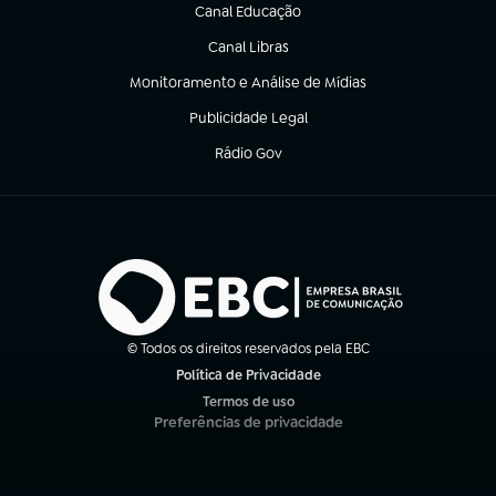
Canal Educação
(abre em nova aba)
Canal Libras
(abre em nova aba)
Monitoramento e Análise de Mídias
(abre em nova aba)
Publicidade Legal
(abre em nova aba)
Rádio Gov
(abre em nova aba)
© Todos os direitos reservados pela EBC
Política de Privacidade
(abre em nova aba)
Termos de uso
(abre em nova aba)
Preferências de privacidade