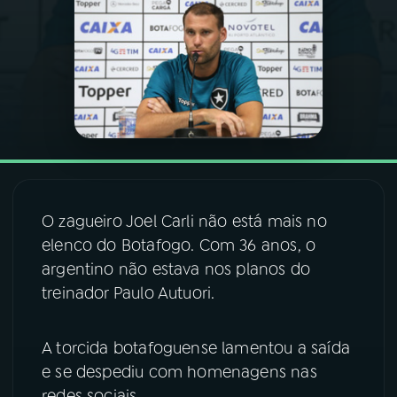
03
PROGRAMAÇÃO
04
PROGRAMAS
05
PODCASTS
06
VIDEOCASTS
O zagueiro Joel Carli não está mais no
elenco do Botafogo. Com 36 anos, o
argentino não estava nos planos do
07
ÚLTIMAS
treinador Paulo Autuori.
08
FESTIVAL DE MÚSICA
A torcida botafoguense lamentou a saída
e se despediu com homenagens nas
ACOMPANHE A RÁDIO NACIONAL
redes sociais.