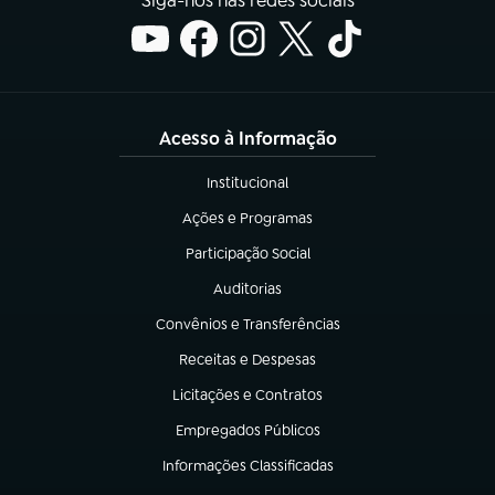
Siga-nos nas redes sociais
Acesso à Informação
Institucional
(abre em nova aba)
Ações e Programas
(abre em nova aba)
Participação Social
(abre em nova aba)
Auditorias
(abre em nova aba)
Convênios e Transferências
(abre em nova aba)
Receitas e Despesas
(abre em nova aba)
Licitações e Contratos
(abre em nova aba)
Empregados Públicos
(abre em nova aba)
Informações Classificadas
(abre em nova aba)