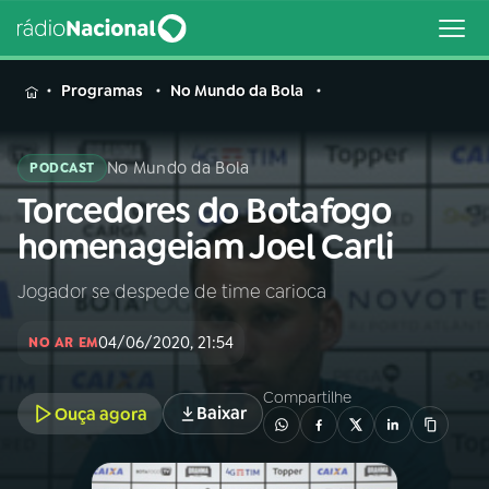
MENU
Programas
No Mundo da Bola
No Mundo da Bola
PODCAST
Torcedores do Botafogo
Buscar
na
homenageiam Joel Carli
Rádio
Buscar
Nacional
Jogador se despede de time carioca
AO VIVO
04/06/2020, 21:54
NO AR EM
01
INÍCIO
Compartilhe
Baixar
Ouça agora
02
A RÁDIO