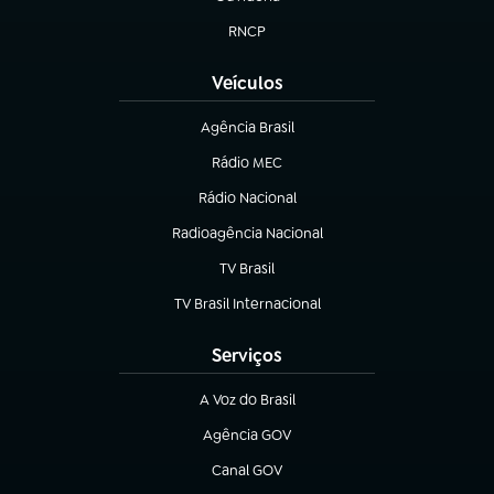
(abre em nova aba)
RNCP
(abre em nova aba)
Veículos
Agência Brasil
(abre em nova aba)
Rádio MEC
(abre em nova aba)
Rádio Nacional
Radioagência Nacional
(abre em nova aba)
TV Brasil
(abre em nova aba)
TV Brasil Internacional
(abre em nova aba)
Serviços
A Voz do Brasil
(abre em nova aba)
Agência GOV
(abre em nova aba)
Canal GOV
(abre em nova aba)