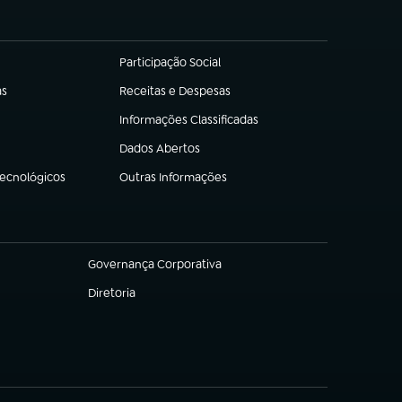
Participação Social
(abre em nova aba)
as
Receitas e Despesas
(abre em nova aba)
Informações Classificadas
(abre em nova aba)
Dados Abertos
(abre em nova aba)
Tecnológicos
Outras Informações
(abre em nova aba)
Governança Corporativa
(abre em nova aba)
Diretoria
(abre em nova aba)