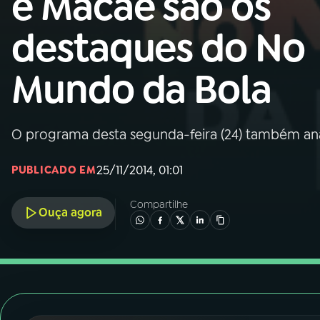
e Macaé são os
Nacional
destaques do No
01
INÍCIO
Mundo da Bola
02
A RÁDIO
O programa desta segunda-feira (24) também anali
03
PROGRAMAÇÃO
25/11/2014, 01:01
PUBLICADO EM
04
PROGRAMAS
Compartilhe
Ouça agora
05
PODCASTS
06
VIDEOCASTS