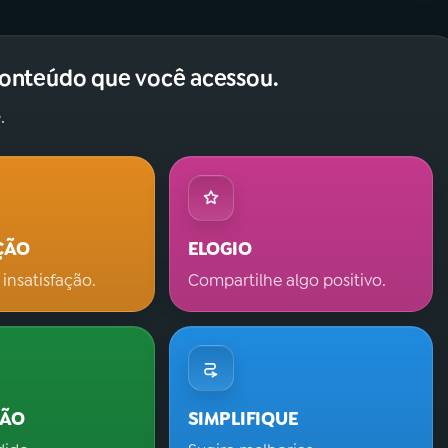
conteúdo que você acessou.
.
ÇÃO
ELOGIO
 insatisfação.
Compartilhe algo positivo.
ÇÃO
SIMPLIFIQUE