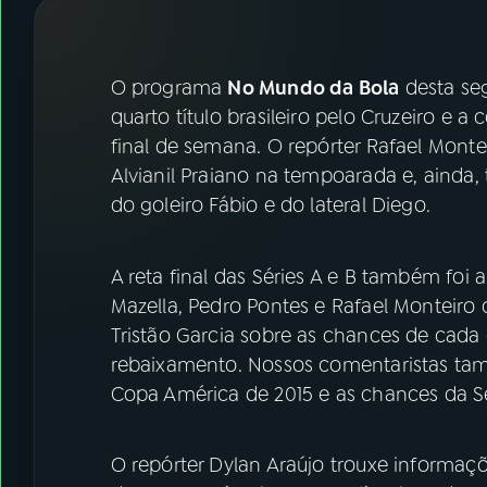
07
ÚLTIMAS
08
FESTIVAL DE MÚSICA
O programa
No Mundo da Bola
desta seg
quarto título brasileiro pelo Cruzeiro e a
final de semana. O repórter Rafael Mon
ACOMPANHE A RÁDIO NACIONAL
Alvianil Praiano na tempoarada e, ainda, 
YouTube
Facebook
do goleiro Fábio e do lateral Diego.
Instagram
X
A reta final das Séries A e B também foi
TikTok
Mazella, Pedro Pontes e Rafael Monteir
Tristão Garcia sobre as chances de cada 
rebaixamento. Nossos comentaristas tam
Copa América de 2015 e as chances da Se
O repórter Dylan Araújo trouxe informaçõ