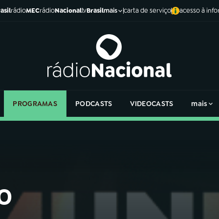
asil
rádio
MEC
rádio
Nacional
tv
Brasil
carta de serviço
acesso à inf
mais
PROGRAMAS
PODCASTS
VIDEOCASTS
mais
o