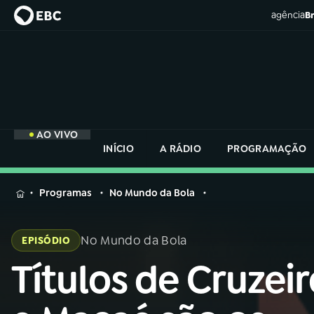
agência
Br
AO VIVO
INÍCIO
A RÁDIO
PROGRAMAÇÃO
MENU
Programas
No Mundo da Bola
Buscar
na
No Mundo da Bola
EPISÓDIO
Rádio
Buscar
Nacional
Títulos de Cruzeir
Buscar
na
Rádio
AO VIVO