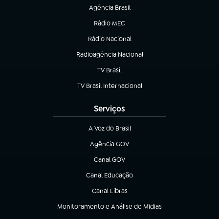
Agência Brasil
(abre em nova aba)
Rádio MEC
(abre em nova aba)
Rádio Nacional
Radioagência Nacional
(abre em nova aba)
TV Brasil
(abre em nova aba)
TV Brasil Internacional
(abre em nova aba)
Serviços
A Voz do Brasil
(abre em nova aba)
Agência GOV
(abre em nova aba)
Canal GOV
(abre em nova aba)
Canal Educação
(abre em nova aba)
Canal Libras
(abre em nova aba)
Monitoramento e Análise de Mídias
(abre em nova aba)