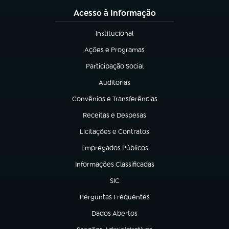
Acesso à Informação
Institucional
(abre em nova aba)
Ações e Programas
(abre em nova aba)
Participação Social
(abre em nova aba)
Auditorias
(abre em nova aba)
Convênios e Transferências
(abre em nova aba)
Receitas e Despesas
(abre em nova aba)
Licitações e Contratos
(abre em nova aba)
Empregados Públicos
(abre em nova aba)
Informações Classificadas
(abre em nova aba)
SIC
(abre em nova aba)
Perguntas Frequentes
(abre em nova aba)
Dados Abertos
(abre em nova aba)