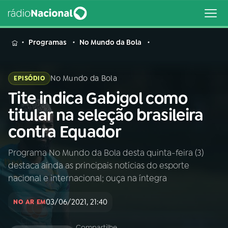
MENU
Programas
No Mundo da Bola
No Mundo da Bola
EPISÓDIO
Tite indica Gabigol como
Buscar
na
titular na seleção brasileira
Rádio
Buscar
contra Equador
Nacional
Programa No Mundo da Bola desta quinta-feira (3)
AO VIVO
destaca ainda as principais notícias do esporte
nacional e internacional; ouça na íntegra
01
INÍCIO
03/06/2021, 21:40
NO AR EM
02
A RÁDIO
Compartilhe