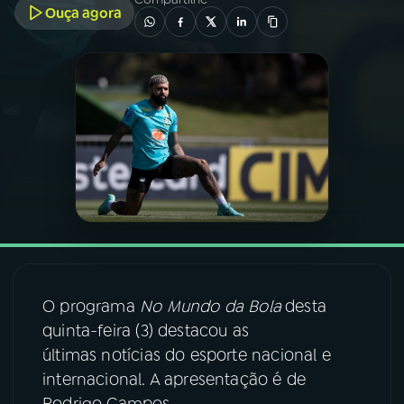
Ouça agora
03
PROGRAMAÇÃO
04
PROGRAMAS
05
PODCASTS
06
VIDEOCASTS
07
ÚLTIMAS
O programa
No Mundo da Bola
desta
quinta-feira (3) destacou as
08
FESTIVAL DE MÚSICA
últimas notícias do esporte nacional e
internacional. A apresentação é de
ACOMPANHE A RÁDIO NACIONAL
Rodrigo Campos.