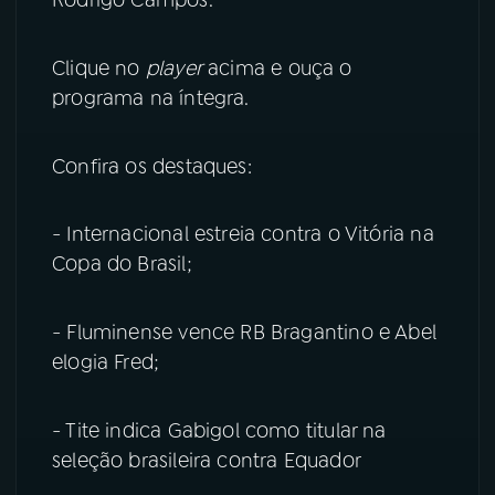
YouTube
Facebook
Clique no
player
acima e ouça o
programa na íntegra.
Instagram
X
TikTok
Confira os destaques:
- Internacional estreia contra o Vitória na
Copa do Brasil;
- Fluminense vence RB Bragantino e Abel
elogia Fred;
- Tite indica Gabigol como titular na
seleção brasileira contra Equador