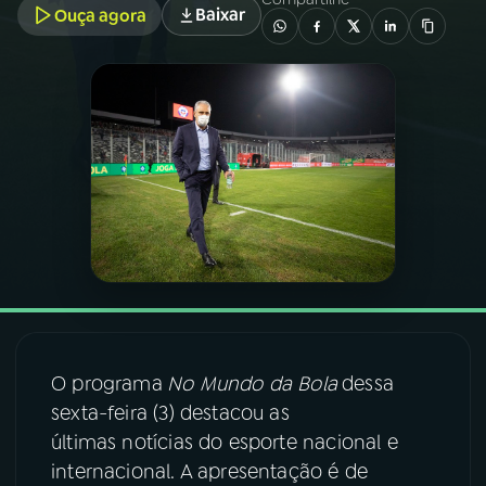
Baixar
Ouça agora
03
PROGRAMAÇÃO
04
PROGRAMAS
05
PODCASTS
06
VIDEOCASTS
07
ÚLTIMAS
O programa
No Mundo da Bola
dessa
sexta-feira (3) destacou as
08
FESTIVAL DE MÚSICA
últimas notícias do esporte nacional e
internacional. A apresentação é de
ACOMPANHE A RÁDIO NACIONAL