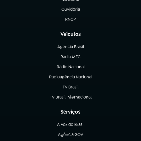
(abre em nova aba)
Ouvidoria
(abre em nova aba)
RNCP
(abre em nova aba)
Veículos
Agência Brasil
(abre em nova aba)
Rádio MEC
(abre em nova aba)
Rádio Nacional
Radioagência Nacional
(abre em nova aba)
TV Brasil
(abre em nova aba)
TV Brasil Internacional
(abre em nova aba)
Serviços
A Voz do Brasil
(abre em nova aba)
Agência GOV
(abre em nova aba)