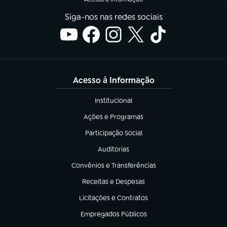
Siga-nos nas redes sociais
Acesso à Informação
Institucional
(abre em nova aba)
Ações e Programas
(abre em nova aba)
Participação Social
(abre em nova aba)
Auditorias
(abre em nova aba)
Convênios e Transferências
(abre em nova aba)
Receitas e Despesas
(abre em nova aba)
Licitações e Contratos
(abre em nova aba)
Empregados Públicos
(abre em nova aba)