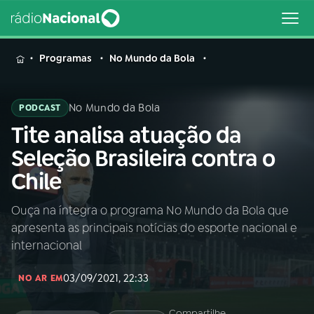
MENU
Programas
No Mundo da Bola
No Mundo da Bola
PODCAST
Tite analisa atuação da
Buscar
na
Seleção Brasileira contra o
Rádio
Buscar
Chile
Nacional
Ouça na íntegra o programa No Mundo da Bola que
AO VIVO
apresenta as principais notícias do esporte nacional e
internacional
01
INÍCIO
03/09/2021, 22:33
NO AR EM
02
A RÁDIO
Compartilhe