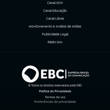
Canal GOV
(abre em nova aba)
Canal Educação
(abre em nova aba)
Canal Libras
(abre em nova aba)
Monitoramento e Análise de Mídias
(abre em nova aba)
Publicidade Legal
(abre em nova aba)
Rádio Gov
(abre em nova aba)
© Todos os direitos reservados pela EBC
Política de Privacidade
(abre em nova aba)
Termos de uso
(abre em nova aba)
Preferências de privacidade