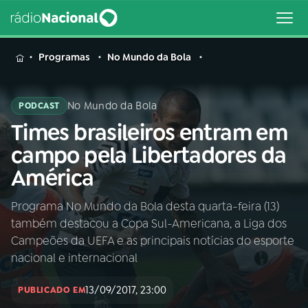
MENU
Programas
No Mundo da Bola
No Mundo da Bola
PODCAST
Times brasileiros entram em
Buscar
na
campo pela Libertadores da
Rádio
Buscar
América
Nacional
Programa No Mundo da Bola desta quarta-feira (13)
AO VIVO
também destacou a Copa Sul-Americana, a Liga dos
Campeões da UEFA e as principais notícias do esporte
01
INÍCIO
nacional e internacional
13/09/2017, 23:00
PUBLICADO EM
02
A RÁDIO