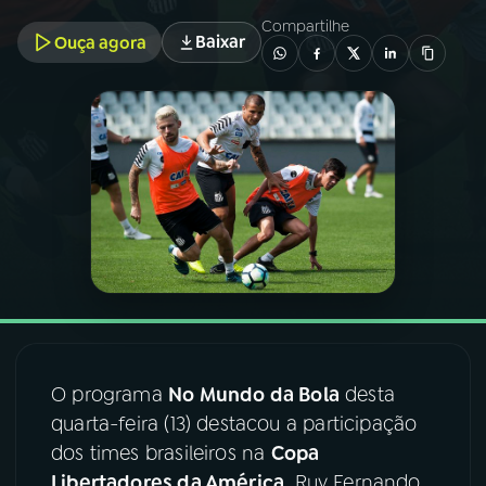
Compartilhe
Baixar
Ouça agora
03
PROGRAMAÇÃO
04
PROGRAMAS
05
PODCASTS
06
VIDEOCASTS
07
ÚLTIMAS
O programa
No Mundo da Bola
desta
08
FESTIVAL DE MÚSICA
quarta-feira (13) destacou a participação
dos times brasileiros na
Copa
ACOMPANHE A RÁDIO NACIONAL
Libertadores da América
. Ruy Fernando,