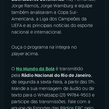
Jorge Ramos, Jorge Wamburg e equipe
YouTube
Facebook
também analisaram a Copa Sul-
Americana, a Liga dos Campeões da
Instagram
X
UEFA e as principais notícias do esporte
nacional e internacional.
TikTok
Ouça o programa na íntegra no
player
acima.
O
No Mundo da Bola
é transmitido
pela
Rádio Nacional do Rio de Janeiro
,
de segunda a sexta-feira, a partir das 17h.
Mande a sua mensagem de áudio ou de
texto para o Whatsapp (21) 99784-9503 e
participe das transmissões. Fale com a
equipe de Esportes das Rádios EBC pelo