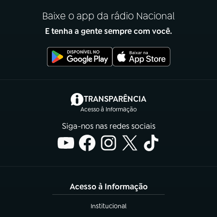
Baixe o app da rádio Nacional
E tenha a gente sempre com você.
(abre em nova aba)
TRANSPARÊNCIA
Acesso à Informação
Siga-nos nas redes sociais
Acesso à Informação
Institucional
(abre em nova aba)