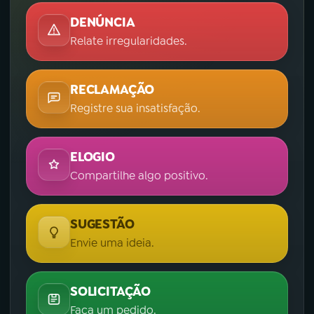
DENÚNCIA
Relate irregularidades.
RECLAMAÇÃO
Registre sua insatisfação.
ELOGIO
Compartilhe algo positivo.
SUGESTÃO
Envie uma ideia.
SOLICITAÇÃO
Faça um pedido.