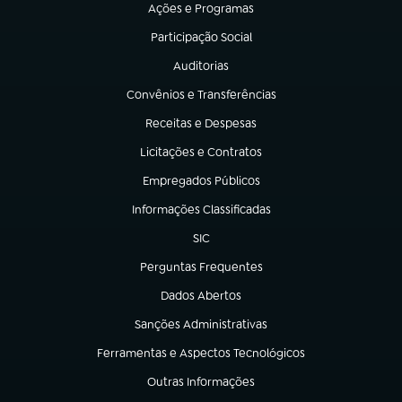
Ações e Programas
(abre em nova aba)
Participação Social
(abre em nova aba)
Auditorias
(abre em nova aba)
Convênios e Transferências
(abre em nova aba)
Receitas e Despesas
(abre em nova aba)
Licitações e Contratos
(abre em nova aba)
Empregados Públicos
(abre em nova aba)
Informações Classificadas
(abre em nova aba)
SIC
(abre em nova aba)
Perguntas Frequentes
(abre em nova aba)
Dados Abertos
(abre em nova aba)
Sanções Administrativas
(abre em nova aba)
Ferramentas e Aspectos Tecnológicos
(abre em nova aba)
Outras Informações
(abre em nova aba)