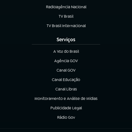
Radioagência Nacional
(abre em nova aba)
TV Brasil
(abre em nova aba)
TV Brasil Internacional
(abre em nova aba)
Serviços
A Voz do Brasil
(abre em nova aba)
Agência GOV
(abre em nova aba)
Canal GOV
(abre em nova aba)
Canal Educação
(abre em nova aba)
Canal Libras
(abre em nova aba)
Monitoramento e Análise de Mídias
(abre em nova aba)
Publicidade Legal
(abre em nova aba)
Rádio Gov
(abre em nova aba)