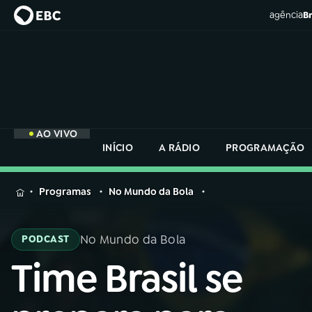
agência
Br
AO VIVO
INÍCIO
A RÁDIO
PROGRAMAÇÃO
MENU
Programas
No Mundo da Bola
Buscar
na
No Mundo da Bola
PODCAST
Rádio
Buscar
Nacional
Time Brasil se
Buscar
na
Rádio
AO VIVO