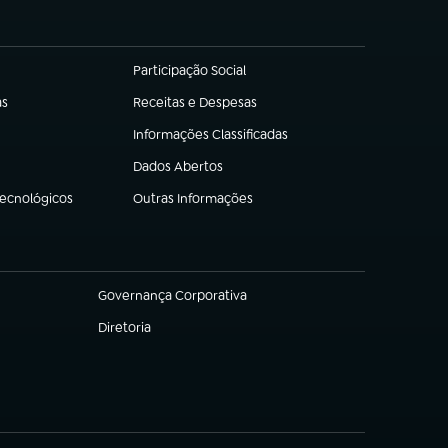
Participação Social
(abre em nova aba)
as
Receitas e Despesas
(abre em nova aba)
Informações Classificadas
(abre em nova aba)
Dados Abertos
(abre em nova aba)
Tecnológicos
Outras Informações
(abre em nova aba)
Governança Corporativa
(abre em nova aba)
Diretoria
(abre em nova aba)