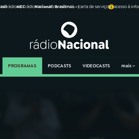
asil
rádio
MEC
rádio
Nacional
tv
Brasil
carta de serviço
acesso à inf
mais
PROGRAMAS
PODCASTS
VIDEOCASTS
mais