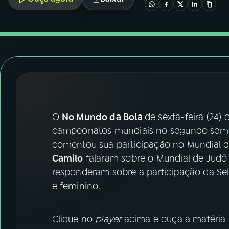
07
ÚLTIMAS
08
FESTIVAL DE MÚSICA
ACOMPANHE A RÁDIO NACIONAL
YouTube
Facebook
O
No Mundo da Bola
de sexta-feira (24)
Instagram
X
campeonatos mundiais no segundo seme
TikTok
comentou sua participação no Mundial de
Camilo
falaram sobre o Mundial de Judô 
responderam sobre a participação da Sel
e feminino.
Clique no
player
acima e ouça a matéria e