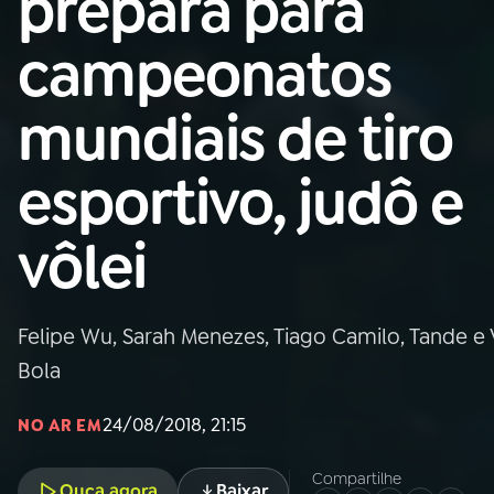
prepara para
Nacional
campeonatos
01
INÍCIO
mundiais de tiro
02
A RÁDIO
esportivo, judô e
03
PROGRAMAÇÃO
vôlei
04
PROGRAMAS
Felipe Wu, Sarah Menezes, Tiago Camilo, Tande e
05
PODCASTS
Bola
24/08/2018, 21:15
NO AR EM
06
VIDEOCASTS
Compartilhe
Ouça agora
Baixar