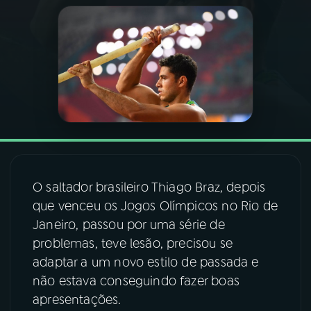
03
PROGRAMAÇÃO
04
PROGRAMAS
05
PODCASTS
06
VIDEOCASTS
O saltador brasileiro Thiago Braz, depois
que venceu os Jogos Olímpicos no Rio de
07
ÚLTIMAS
Janeiro, passou por uma série de
problemas, teve lesão, precisou se
adaptar a um novo estilo de passada e
08
FESTIVAL DE MÚSICA
não estava conseguindo fazer boas
apresentações.
ACOMPANHE A RÁDIO NACIONAL