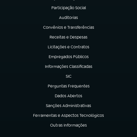
Participação Social
(abre em nova aba)
Auditorias
(abre em nova aba)
Convênios e Transferências
(abre em nova aba)
Receitas e Despesas
(abre em nova aba)
Licitações e Contratos
(abre em nova aba)
Empregados Públicos
(abre em nova aba)
Informações Classificadas
(abre em nova aba)
SIC
(abre em nova aba)
Perguntas Frequentes
(abre em nova aba)
Dados Abertos
(abre em nova aba)
Sanções Administrativas
(abre em nova aba)
Ferramentas e Aspectos Tecnológicos
(abre em nova aba)
Outras Informações
(abre em nova aba)