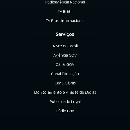
Radioagência Nacional
(abre em nova aba)
TV Brasil
(abre em nova aba)
TV Brasil Internacional
(abre em nova aba)
Serviços
A Voz do Brasil
(abre em nova aba)
Agência GOV
(abre em nova aba)
Canal GOV
(abre em nova aba)
Canal Educação
(abre em nova aba)
Canal Libras
(abre em nova aba)
Monitoramento e Análise de Mídias
(abre em nova aba)
Publicidade Legal
(abre em nova aba)
Rádio Gov
(abre em nova aba)