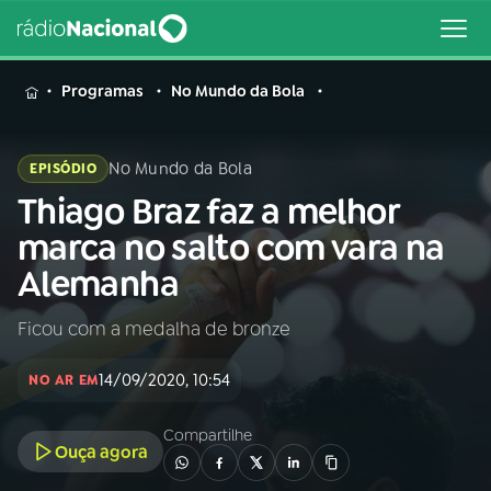
MENU
Programas
No Mundo da Bola
No Mundo da Bola
EPISÓDIO
Thiago Braz faz a melhor
Buscar
na
marca no salto com vara na
Rádio
Buscar
Alemanha
Nacional
Ficou com a medalha de bronze
AO VIVO
14/09/2020, 10:54
NO AR EM
01
INÍCIO
Compartilhe
Ouça agora
02
A RÁDIO