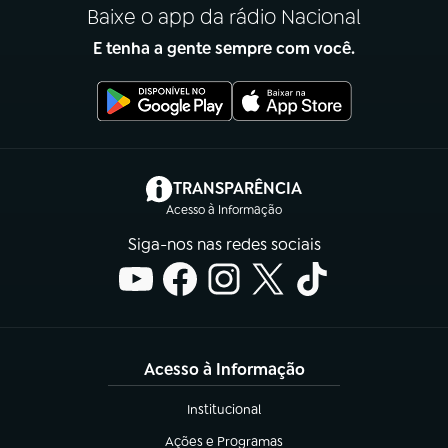
Baixe o app da rádio Nacional
E tenha a gente sempre com você.
(abre em nova aba)
TRANSPARÊNCIA
Acesso à Informação
Siga-nos nas redes sociais
Acesso à Informação
Institucional
(abre em nova aba)
Ações e Programas
(abre em nova aba)