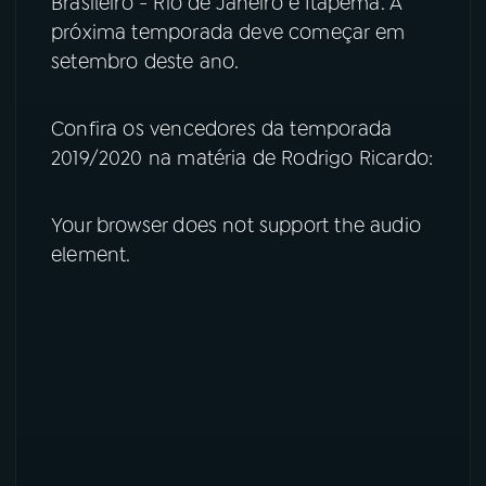
Brasileiro - Rio de Janeiro e Itapema. A
próxima temporada deve começar em
YouTube
Facebook
setembro deste ano.
Instagram
X
Confira os vencedores da temporada
TikTok
2019/2020 na matéria de Rodrigo Ricardo:
Your browser does not support the audio
element.