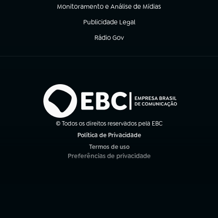
Monitoramento e Análise de Mídias
(abre em nova aba)
Publicidade Legal
(abre em nova aba)
Rádio Gov
(abre em nova aba)
© Todos os direitos reservados pela EBC
Política de Privacidade
(abre em nova aba)
Termos de uso
(abre em nova aba)
Preferências de privacidade