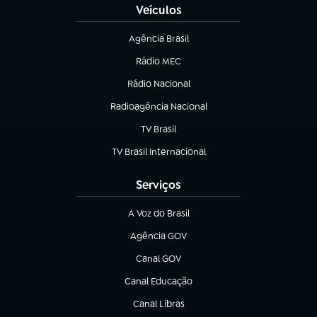
Veículos
Agência Brasil
(abre em nova aba)
Rádio MEC
(abre em nova aba)
Rádio Nacional
Radioagência Nacional
(abre em nova aba)
TV Brasil
(abre em nova aba)
TV Brasil Internacional
(abre em nova aba)
Serviços
A Voz do Brasil
(abre em nova aba)
Agência GOV
(abre em nova aba)
Canal GOV
(abre em nova aba)
Canal Educação
(abre em nova aba)
Canal Libras
(abre em nova aba)