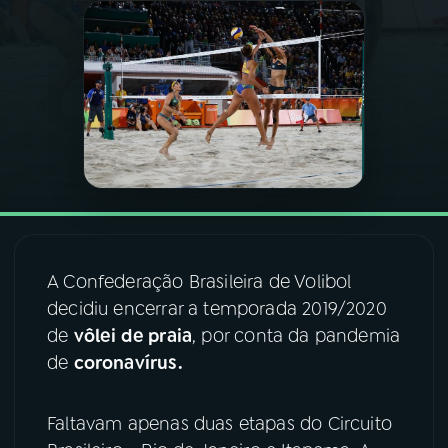
03
PROGRAMAÇÃO
04
PROGRAMAS
05
PODCASTS
06
VIDEOCASTS
A Confederação Brasileira de Volibol
decidiu encerrar a temporada 2019/2020
07
ÚLTIMAS
de
vôlei de praia
, por conta da pandemia
de
coronavírus.
08
FESTIVAL DE MÚSICA
Faltavam apenas duas etapas do Circuito
ACOMPANHE A RÁDIO NACIONAL