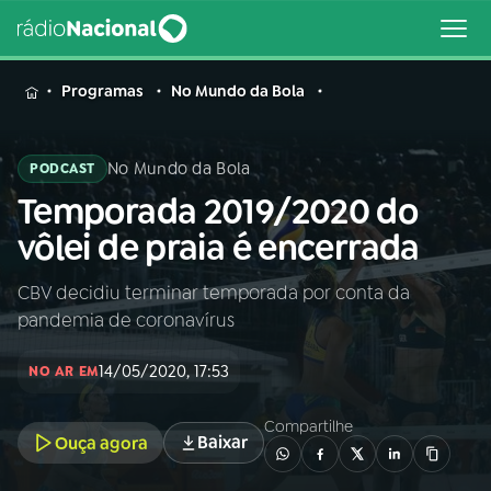
MENU
Programas
No Mundo da Bola
No Mundo da Bola
PODCAST
Temporada 2019/2020 do
Buscar
na
vôlei de praia é encerrada
Rádio
Buscar
Nacional
CBV decidiu terminar temporada por conta da
pandemia de coronavírus
AO VIVO
14/05/2020, 17:53
NO AR EM
01
INÍCIO
Compartilhe
Baixar
Ouça agora
02
A RÁDIO