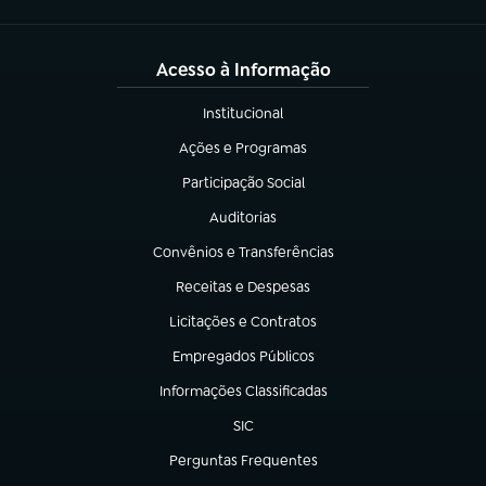
Acesso à Informação
Institucional
(abre em nova aba)
Ações e Programas
(abre em nova aba)
Participação Social
(abre em nova aba)
Auditorias
(abre em nova aba)
Convênios e Transferências
(abre em nova aba)
Receitas e Despesas
(abre em nova aba)
Licitações e Contratos
(abre em nova aba)
Empregados Públicos
(abre em nova aba)
Informações Classificadas
(abre em nova aba)
SIC
(abre em nova aba)
Perguntas Frequentes
(abre em nova aba)