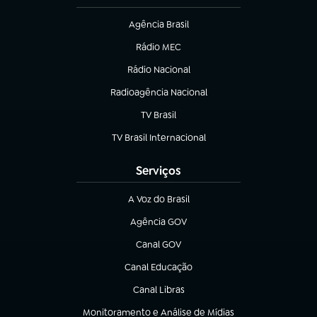
Agência Brasil
(abre em nova aba)
Rádio MEC
(abre em nova aba)
Rádio Nacional
Radioagência Nacional
(abre em nova aba)
TV Brasil
(abre em nova aba)
TV Brasil Internacional
(abre em nova aba)
Serviços
A Voz do Brasil
(abre em nova aba)
Agência GOV
(abre em nova aba)
Canal GOV
(abre em nova aba)
Canal Educação
(abre em nova aba)
Canal Libras
(abre em nova aba)
Monitoramento e Análise de Mídias
(abre em nova aba)