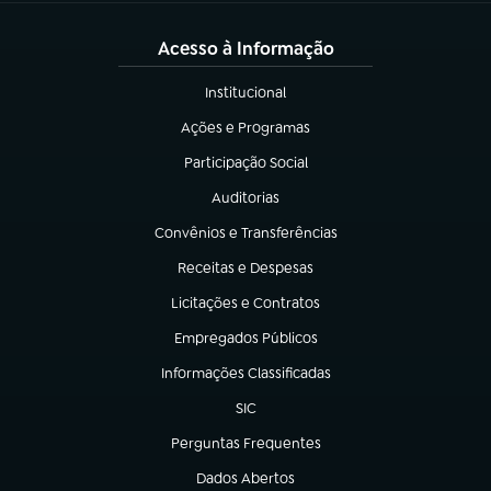
Acesso à Informação
Institucional
(abre em nova aba)
Ações e Programas
(abre em nova aba)
Participação Social
(abre em nova aba)
Auditorias
(abre em nova aba)
Convênios e Transferências
(abre em nova aba)
Receitas e Despesas
(abre em nova aba)
Licitações e Contratos
(abre em nova aba)
Empregados Públicos
(abre em nova aba)
Informações Classificadas
(abre em nova aba)
SIC
(abre em nova aba)
Perguntas Frequentes
(abre em nova aba)
Dados Abertos
(abre em nova aba)