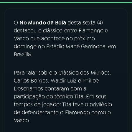
03
PROGRAMAÇÃO
O
No Mundo da Bola
desta sexta (4)
destacou o clássico entre Flamengo e
04
PROGRAMAS
Vasco que acontece no próximo
domingo no Estádio Mané Garrincha, em
05
PODCASTS
Brasília.
Para falar sobre o Clássico dos Milhões,
06
VIDEOCASTS
Carlos Borges, Waldir Luiz e Philipe
Deschamps contaram com a
07
ÚLTIMAS
participação do técnico Tita. Em seus
tempos de jogador Tita teve o privilégio
08
FESTIVAL DE MÚSICA
de defender tanto o Flamengo como o
Vasco.
ACOMPANHE A RÁDIO NACIONAL