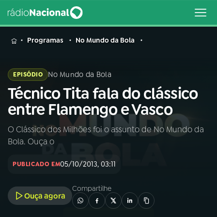
MENU
Programas
No Mundo da Bola
No Mundo da Bola
EPISÓDIO
Técnico Tita fala do clássico
Buscar
na
entre Flamengo e Vasco
Rádio
Buscar
Nacional
O Clássico dos Milhões foi o assunto de No Mundo da
Bola. Ouça o
AO VIVO
05/10/2013, 03:11
PUBLICADO EM
01
INÍCIO
Compartilhe
Ouça agora
02
A RÁDIO