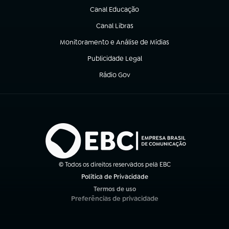
Canal Educação
(abre em nova aba)
Canal Libras
(abre em nova aba)
Monitoramento e Análise de Mídias
(abre em nova aba)
Publicidade Legal
(abre em nova aba)
Rádio Gov
(abre em nova aba)
© Todos os direitos reservados pela EBC
Política de Privacidade
(abre em nova aba)
Termos de uso
(abre em nova aba)
Preferências de privacidade