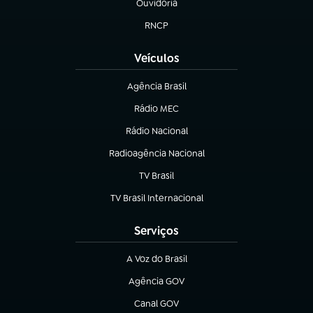
Ouvidoria
(abre em nova aba)
RNCP
(abre em nova aba)
Veículos
Agência Brasil
(abre em nova aba)
Rádio MEC
(abre em nova aba)
Rádio Nacional
Radioagência Nacional
(abre em nova aba)
TV Brasil
(abre em nova aba)
TV Brasil Internacional
(abre em nova aba)
Serviços
A Voz do Brasil
(abre em nova aba)
Agência GOV
(abre em nova aba)
Canal GOV
(abre em nova aba)