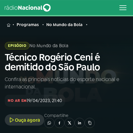
MENU
Programas
No Mundo da Bola
No Mundo da Bola
EPISÓDIO
Técnico Rogério Ceni é
Buscar
na
demitido do São Paulo
Rádio
Buscar
Nacional
Confira as principais notícias do esporte nacional e
internacional.
AO VIVO
19/04/2023, 21:40
NO AR EM
01
INÍCIO
Compartilhe
Ouça agora
02
A RÁDIO