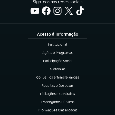
Siga-nos nas redes sociais
Acesso à Informação
Institucional
(abre em nova aba)
Ações e Programas
(abre em nova aba)
Participação Social
(abre em nova aba)
Auditorias
(abre em nova aba)
Convênios e Transferências
(abre em nova aba)
Receitas e Despesas
(abre em nova aba)
Licitações e Contratos
(abre em nova aba)
Empregados Públicos
(abre em nova aba)
Informações Classificadas
(abre em nova aba)