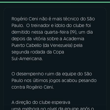
03
PROGRAMAÇÃO
Rogério Ceni não é mais técnico do São
Paulo. O treinador e ídolo do clube foi
04
PROGRAMAS
demitido nessa quarta-feira (19), um dia
depois da vitória sobre a Academia
05
PODCASTS
Puerto Cabello (da Venezuela) pela
segunda rodada da Copa
Sul-Americana.
06
VIDEOCASTS
O desempenho ruim da equipe do São
07
ÚLTIMAS
Paulo nos últimos jogos acabou pesando
contra Rogério Ceni.
08
FESTIVAL DE MÚSICA
A direção do clube esperava
uma melhora no nível da equipe após o
ACOMPANHE A RÁDIO NACIONAL