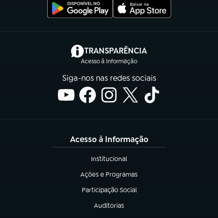
(abre em nova aba)
TRANSPARÊNCIA
Acesso à Informação
Siga-nos nas redes sociais
Acesso à Informação
Institucional
(abre em nova aba)
Ações e Programas
(abre em nova aba)
Participação Social
(abre em nova aba)
Auditorias
(abre em nova aba)