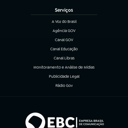
Serviços
A Voz do Brasil
(abre em nova aba)
Agência GOV
(abre em nova aba)
Canal GOV
(abre em nova aba)
Canal Educação
(abre em nova aba)
Canal Libras
(abre em nova aba)
Monitoramento e Análise de Mídias
(abre em nova aba)
Publicidade Legal
(abre em nova aba)
Rádio Gov
(abre em nova aba)