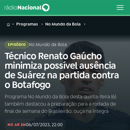
MENU
Programas
No Mundo da Bola
No Mundo da Bola
EPISÓDIO
Técnico Renato Gaúcho
Buscar
na
minimiza possível ausência
Rádio
Buscar
de Suárez na partida contra
Nacional
o Botafogo
AO VIVO
Programa No Mundo da Bola desta quinta-feira (6)
também destacou a preparação para a rodada de
01
INÍCIO
final de semana do Brasileirão; ouça na íntegra
06/07/2023, 22:00
02
A RÁDIO
NO AR EM