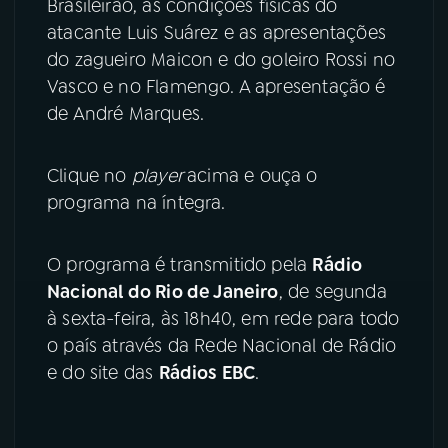
Brasileirão, as condições físicas do
atacante Luis Suárez e as apresentações
YouTube
Facebook
do zagueiro Maicon e do goleiro Rossi no
Vasco e no Flamengo. A apresentação é
Instagram
X
de André Marques.
TikTok
Clique no
player
acima e ouça o
programa na íntegra.
O programa é transmitido pela
Rádio
Nacional do Rio de Janeiro
, de segunda
à sexta-feira, às 18h40, em rede para todo
o país através da Rede Nacional de Rádio
e do site das
Rádios EBC
.