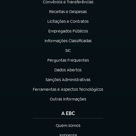
Convênios e Transferências
(abre em nova aba)
Receitas e Despesas
(abre em nova aba)
Licitações e Contratos
(abre em nova aba)
Empregados Públicos
(abre em nova aba)
Informações Classificadas
(abre em nova aba)
SIC
(abre em nova aba)
Perguntas Frequentes
(abre em nova aba)
Dados Abertos
(abre em nova aba)
Sanções Administrativas
(abre em nova aba)
Ferramentas e Aspectos Tecnológicos
(abre em nova aba)
Outras Informações
(abre em nova aba)
A EBC
Quem somos
(abre em nova aba)
Imprensa