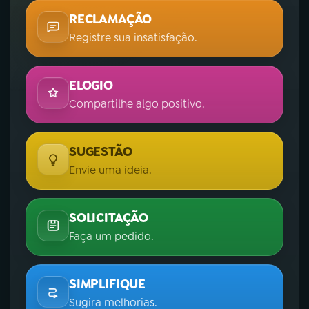
RECLAMAÇÃO
Registre sua insatisfação.
ELOGIO
Compartilhe algo positivo.
SUGESTÃO
Envie uma ideia.
SOLICITAÇÃO
Faça um pedido.
SIMPLIFIQUE
Sugira melhorias.