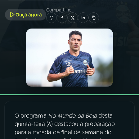
Compartilhe
Ouça agora
03
PROGRAMAÇÃO
04
PROGRAMAS
05
PODCASTS
06
VIDEOCASTS
07
ÚLTIMAS
O programa
No Mundo da Bola
desta
08
FESTIVAL DE MÚSICA
quinta-feira (6) destacou a preparação
para a rodada de final de semana do
ACOMPANHE A RÁDIO NACIONAL