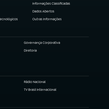
Informações Classificadas
(abre em nova aba)
Dados Abertos
(abre em nova aba)
Tecnológicos
Outras Informações
(abre em nova aba)
Governança Corporativa
(abre em nova aba)
Diretoria
(abre em nova aba)
Rádio Nacional
TV Brasil Internacional
(abre em nova aba)