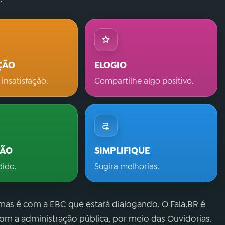
ÇÃO
ELOGIO
 insatisfação.
Compartilhe algo positivo.
ÇÃO
SIMPLIFIQUE
dido.
Sugira melhorias.
 mas é com a EBC que estará dialogando. O Fala.BR é
m a administração pública, por meio das Ouvidorias.