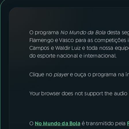
07
ÚLTIMAS
08
FESTIVAL DE MÚSICA
O programa
No Mundo da Bola
desta seg
ACOMPANHE A RÁDIO NACIONAL
Flamengo e Vasco para as competições i
Campos e Waldir Luiz e toda nossa equip
YouTube
Facebook
do esporte nacional e internacional.
Instagram
X
Clique no
player
e ouça o programa na ín
TikTok
Your browser does not support the audio
O
No Mundo da Bola
é transmitido pela