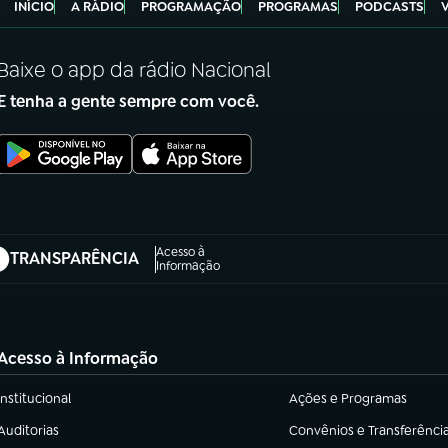
INÍCIO
A RÁDIO
PROGRAMAÇÃO
PROGRAMAS
PODCASTS
Baixe o app da rádio Nacional
E tenha a gente sempre com você.
Acesso à
TRANSPARÊNCIA
abre em nova aba)
Informação
Acesso à Informação
Institucional
Ações e Programas
(abre em nova aba)
(abre em nova aba)
Auditorias
Convênios e Transferênci
(abre em nova aba)
(abre em nova aba)