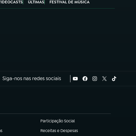
VIDEOCASTS
ÚLTIMAS
FESTIVAL DE MÚSICA
Siga-nos nas redes sociais
Participação Social
(abre em nova aba)
as
Receitas e Despesas
(abre em nova aba)