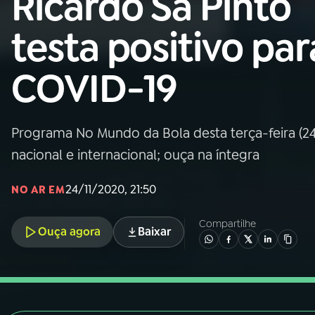
Ricardo Sá Pinto
Nacional
testa positivo par
01
INÍCIO
COVID-19
02
A RÁDIO
Programa No Mundo da Bola desta terça-feira (24)
03
PROGRAMAÇÃO
nacional e internacional; ouça na íntegra
04
PROGRAMAS
24/11/2020, 21:50
NO AR EM
Compartilhe
05
PODCASTS
Ouça agora
Baixar
06
VIDEOCASTS