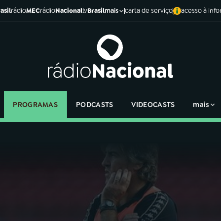
asil
rádio
MEC
rádio
Nacional
tv
Brasil
carta de serviço
acesso à inf
mais
PROGRAMAS
PODCASTS
VIDEOCASTS
mais