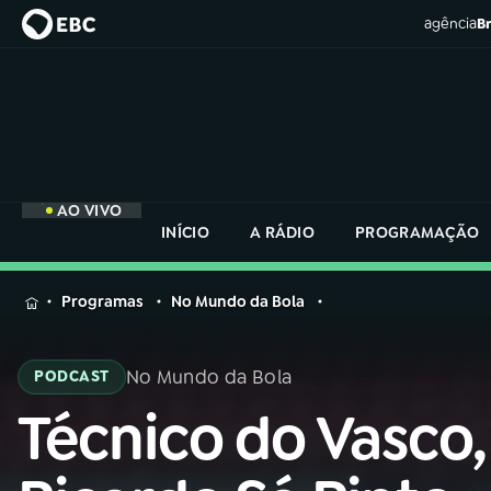
agência
Br
AO VIVO
INÍCIO
A RÁDIO
PROGRAMAÇÃO
MENU
Programas
No Mundo da Bola
Buscar
na
No Mundo da Bola
PODCAST
Rádio
Buscar
Nacional
Técnico do Vasco,
Buscar
na
Rádio
AO VIVO