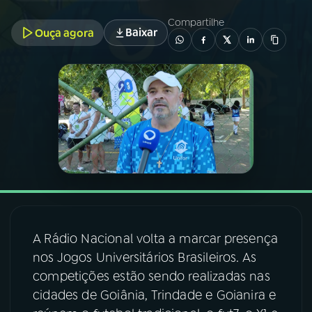
Compartilhe
Baixar
Ouça agora
03
PROGRAMAÇÃO
04
PROGRAMAS
05
PODCASTS
06
VIDEOCASTS
07
ÚLTIMAS
A Rádio Nacional volta a marcar presença
nos Jogos Universitários Brasileiros. As
08
FESTIVAL DE MÚSICA
competições estão sendo realizadas nas
cidades de Goiânia, Trindade e Goianira e
ACOMPANHE A RÁDIO NACIONAL