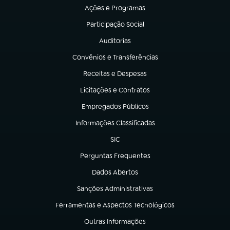
Ações e Programas
(abre em nova aba)
Participação Social
(abre em nova aba)
Auditorias
(abre em nova aba)
Convênios e Transferências
(abre em nova aba)
Receitas e Despesas
(abre em nova aba)
Licitações e Contratos
(abre em nova aba)
Empregados Públicos
(abre em nova aba)
Informações Classificadas
(abre em nova aba)
SIC
(abre em nova aba)
Perguntas Frequentes
(abre em nova aba)
Dados Abertos
(abre em nova aba)
Sanções Administrativas
(abre em nova aba)
Ferramentas e Aspectos Tecnológicos
(abre em nova aba)
Outras Informações
(abre em nova aba)