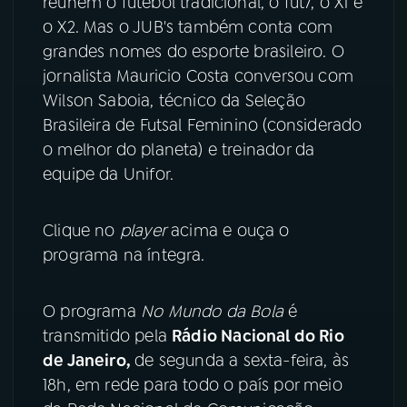
reúnem o futebol tradicional, o fut7, o X1 e
o X2. Mas o JUB's também conta com
YouTube
Facebook
grandes nomes do esporte brasileiro. O
jornalista Mauricio Costa conversou com
Instagram
X
Wilson Saboia, técnico da Seleção
Brasileira de Futsal Feminino (considerado
TikTok
o melhor do planeta) e treinador da
equipe da Unifor.
Clique no
player
acima e ouça o
programa na íntegra.
O programa
No Mundo da Bola
é
transmitido pela
Rádio Nacional do Rio
de Janeiro,
de segunda a sexta-feira, às
18h, em rede para todo o país por meio