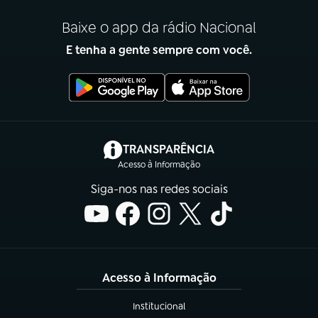
Baixe o app da rádio Nacional
E tenha a gente sempre com você.
(abre em nova aba)
TRANSPARÊNCIA
Acesso à Informação
Siga-nos nas redes sociais
Acesso à Informação
Institucional
(abre em nova aba)