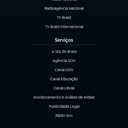
Radioagência Nacional
(abre em nova aba)
TV Brasil
(abre em nova aba)
TV Brasil Internacional
(abre em nova aba)
Serviços
A Voz do Brasil
(abre em nova aba)
Agência GOV
(abre em nova aba)
Canal GOV
(abre em nova aba)
Canal Educação
(abre em nova aba)
Canal Libras
(abre em nova aba)
Monitoramento e Análise de Mídias
(abre em nova aba)
Publicidade Legal
(abre em nova aba)
Rádio Gov
(abre em nova aba)