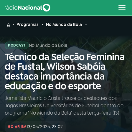
MENU
Programas
No Mundo da Bola
No Mundo da Bola
PODCAST
Técnico da Seleção Feminina
Buscar
na
de Fustal, Wilson Sabóia
Rádio
Buscar
destaca importância da
Nacional
educação e do esporte
AO VIVO
Jornalista Mauricio Costa trouxe os destaques dos
Jogos Brasileiros Universitários de Futebol dentro do
01
INÍCIO
programa "No Mundo da Bola" desta terça-feira (13)
13/05/2025, 23:02
02
A RÁDIO
NO AR EM