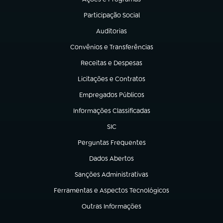
(abre em nova aba)
Participação Social
(abre em nova aba)
Auditorias
(abre em nova aba)
Convênios e Transferências
(abre em nova aba)
Receitas e Despesas
(abre em nova aba)
Licitações e Contratos
(abre em nova aba)
Empregados Públicos
(abre em nova aba)
Informações Classificadas
(abre em nova aba)
SIC
(abre em nova aba)
Perguntas Frequentes
(abre em nova aba)
Dados Abertos
(abre em nova aba)
Sanções Administrativas
(abre em nova aba)
Ferramentas e Aspectos Tecnológicos
(abre em nova aba)
Outras Informações
(abre em nova aba)