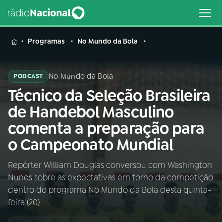
MENU
Programas
No Mundo da Bola
No Mundo da Bola
PODCAST
Técnico da Seleção Brasileira
Buscar
na
de Handebol Masculino
Rádio
Buscar
comenta a preparação para
Nacional
o Campeonato Mundial
AO VIVO
Repórter William Douglas conversou com Washington
Nunes sobre as expectativas em torno da competição
01
INÍCIO
dentro do programa No Mundo da Bola desta quinta-
feira (20)
02
A RÁDIO