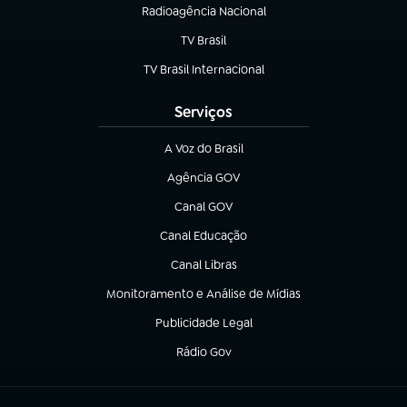
Radioagência Nacional
(abre em nova aba)
TV Brasil
(abre em nova aba)
TV Brasil Internacional
(abre em nova aba)
Serviços
A Voz do Brasil
(abre em nova aba)
Agência GOV
(abre em nova aba)
Canal GOV
(abre em nova aba)
Canal Educação
(abre em nova aba)
Canal Libras
(abre em nova aba)
Monitoramento e Análise de Mídias
(abre em nova aba)
Publicidade Legal
(abre em nova aba)
Rádio Gov
(abre em nova aba)