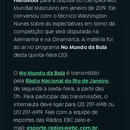
Handebol
para a disputa do Campeonato
Mundial Masculino em janeiro de 2019. Ele
YouTube
Facebook
conversou com o técnico Washington
Nunes sobre as expectativas em torno da
Instagram
X
competição que será disputada na
Alemanha e na Dinamarca. A matéria foi
TikTok
ao ar no programa
No Mundo da Bola
desta quinta-feira (20)
O
No Mundo da Bola
é transmitido
pela
Rádio Nacional do Rio de Janeiro
,
de segunda a sexta-feira, a partir das
17h. Para participar das transmissões, o
internauta deve ligar para (21) 2117-6918 ou
(21) 2117-6919. Fale com a equipe de
esportes das Rádios EBC pelo e-
mail:
esporte.radios@ebc.com.br
.