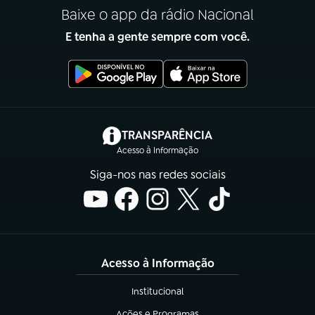
Baixe o app da rádio Nacional
E tenha a gente sempre com você.
(abre em nova aba)
TRANSPARÊNCIA
Acesso à Informação
Siga-nos nas redes sociais
Acesso à Informação
Institucional
(abre em nova aba)
Ações e Programas