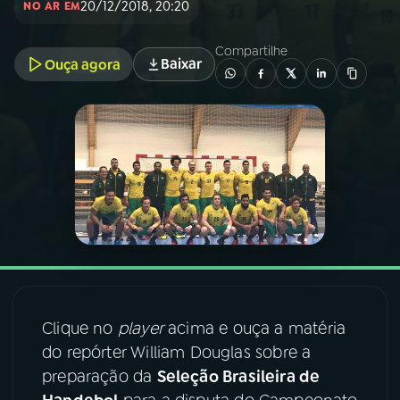
20/12/2018, 20:20
NO AR EM
03
PROGRAMAÇÃO
Compartilhe
Baixar
Ouça agora
04
PROGRAMAS
05
PODCASTS
06
VIDEOCASTS
07
ÚLTIMAS
Clique no
player
acima e ouça a matéria
08
FESTIVAL DE MÚSICA
do repórter William Douglas sobre a
preparação da
Seleção Brasileira de
ACOMPANHE A RÁDIO NACIONAL