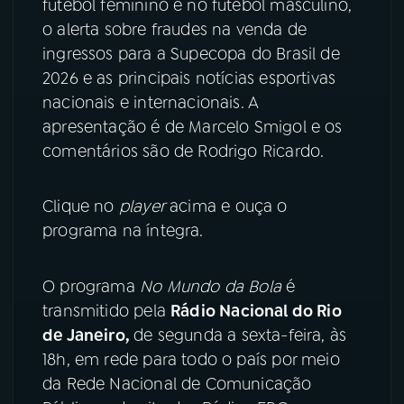
futebol feminino e no futebol masculino,
o alerta sobre fraudes na venda de
YouTube
Facebook
ingressos para a Supecopa do Brasil de
2026 e as principais notícias esportivas
Instagram
X
nacionais e internacionais. A
apresentação é de Marcelo Smigol e os
TikTok
comentários são de Rodrigo Ricardo.
Clique no
player
acima e ouça o
programa na íntegra.
O programa
No Mundo da Bola
é
transmitido pela
Rádio Nacional do Rio
de Janeiro,
de segunda a sexta-feira, às
18h, em rede para todo o país por meio
da Rede Nacional de Comunicação