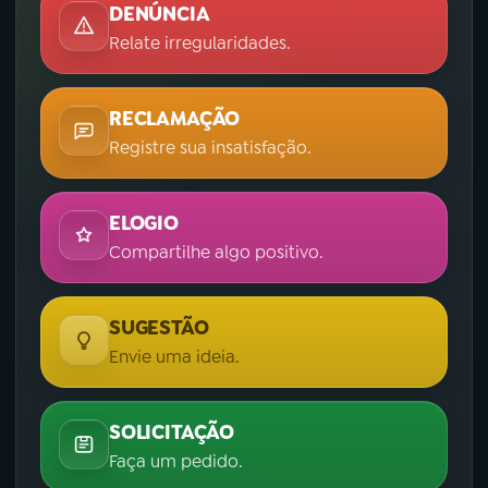
DENÚNCIA
Relate irregularidades.
RECLAMAÇÃO
Registre sua insatisfação.
ELOGIO
Compartilhe algo positivo.
SUGESTÃO
Envie uma ideia.
SOLICITAÇÃO
Faça um pedido.