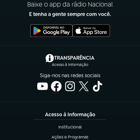
Baixe o app da rádio Nacional
E tenha a gente sempre com você.
(abre em nova aba)
TRANSPARÊNCIA
Acesso à Informação
Siga-nos nas redes sociais
Acesso à Informação
Institucional
(abre em nova aba)
Ações e Programas
(abre em nova aba)