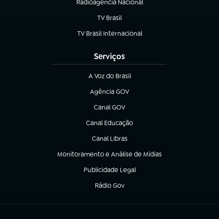
Radioagência Nacional
(abre em nova aba)
TV Brasil
(abre em nova aba)
TV Brasil Internacional
(abre em nova aba)
Serviços
A Voz do Brasil
(abre em nova aba)
Agência GOV
(abre em nova aba)
Canal GOV
(abre em nova aba)
Canal Educação
(abre em nova aba)
Canal Libras
(abre em nova aba)
Monitoramento e Análise de Mídias
(abre em nova aba)
Publicidade Legal
(abre em nova aba)
Rádio Gov
(abre em nova aba)