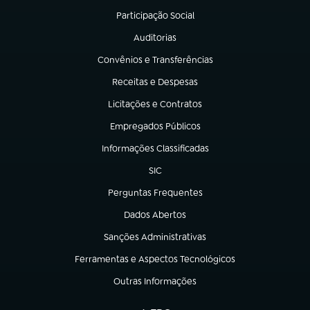
Participação Social
(abre em nova aba)
Auditorias
(abre em nova aba)
Convênios e Transferências
(abre em nova aba)
Receitas e Despesas
(abre em nova aba)
Licitações e Contratos
(abre em nova aba)
Empregados Públicos
(abre em nova aba)
Informações Classificadas
(abre em nova aba)
SIC
(abre em nova aba)
Perguntas Frequentes
(abre em nova aba)
Dados Abertos
(abre em nova aba)
Sanções Administrativas
(abre em nova aba)
Ferramentas e Aspectos Tecnológicos
(abre em nova aba)
Outras Informações
(abre em nova aba)