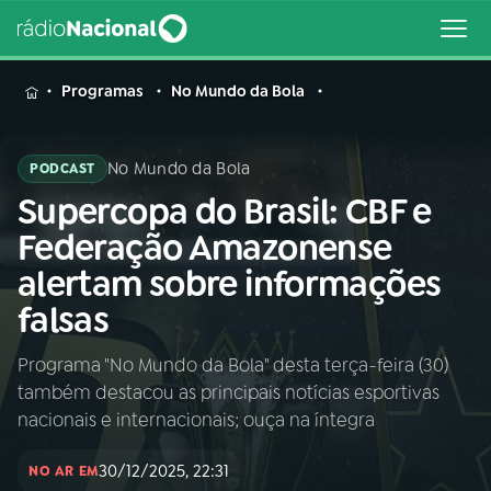
MENU
Programas
No Mundo da Bola
No Mundo da Bola
PODCAST
Supercopa do Brasil: CBF e
Buscar
na
Federação Amazonense
Rádio
Buscar
alertam sobre informações
Nacional
falsas
AO VIVO
Programa "No Mundo da Bola" desta terça-feira (30)
também destacou as principais notícias esportivas
01
INÍCIO
nacionais e internacionais; ouça na íntegra
30/12/2025, 22:31
02
A RÁDIO
NO AR EM