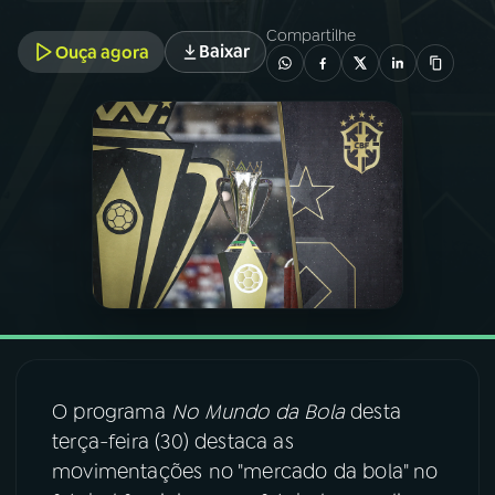
Compartilhe
Baixar
Ouça agora
03
PROGRAMAÇÃO
04
PROGRAMAS
05
PODCASTS
06
VIDEOCASTS
07
ÚLTIMAS
O programa
No Mundo da Bola
desta
08
FESTIVAL DE MÚSICA
terça-feira (30) destaca as
movimentações no "mercado da bola" no
ACOMPANHE A RÁDIO NACIONAL