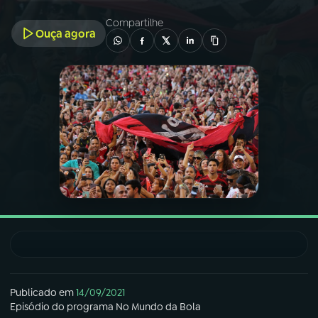
Compartilhe
Ouça agora
03
PROGRAMAÇÃO
04
PROGRAMAS
05
PODCASTS
06
VIDEOCASTS
07
ÚLTIMAS
08
FESTIVAL DE MÚSICA
Publicado em
14/09/2021
Episódio
do programa
No Mundo da Bola
ACOMPANHE A RÁDIO NACIONAL