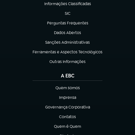
Informações Classificadas
(abre em nova aba)
SIC
(abre em nova aba)
Perguntas Frequentes
(abre em nova aba)
Dados Abertos
(abre em nova aba)
Sanções Administrativas
(abre em nova aba)
Ferramentas e Aspectos Tecnológicos
(abre em nova aba)
Outras Informações
(abre em nova aba)
A EBC
Quem somos
(abre em nova aba)
Imprensa
(abre em nova aba)
Governança Corporativa
(abre em nova aba)
Contatos
(abre em nova aba)
Quem é Quem
(abre em nova aba)