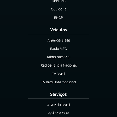
Diretoria
(abre em nova aba)
Ouvidoria
(abre em nova aba)
RNCP
(abre em nova aba)
Veículos
Agência Brasil
(abre em nova aba)
Rádio MEC
(abre em nova aba)
Rádio Nacional
Radioagência Nacional
(abre em nova aba)
TV Brasil
(abre em nova aba)
TV Brasil Internacional
(abre em nova aba)
Serviços
A Voz do Brasil
(abre em nova aba)
Agência GOV
(abre em nova aba)