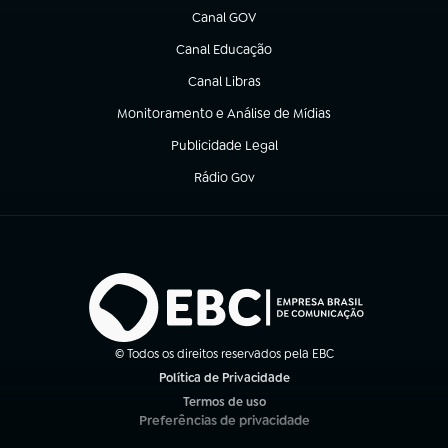
Canal GOV
(abre em nova aba)
Canal Educação
(abre em nova aba)
Canal Libras
(abre em nova aba)
Monitoramento e Análise de Mídias
(abre em nova aba)
Publicidade Legal
(abre em nova aba)
Rádio Gov
(abre em nova aba)
© Todos os direitos reservados pela EBC
Política de Privacidade
(abre em nova aba)
Termos de uso
(abre em nova aba)
Preferências de privacidade