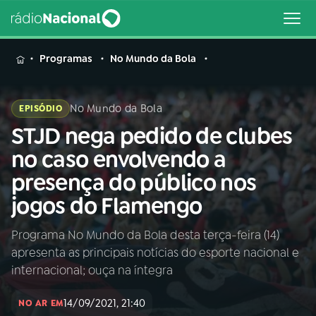
MENU
Programas
No Mundo da Bola
No Mundo da Bola
EPISÓDIO
STJD nega pedido de clubes
Buscar
na
no caso envolvendo a
Rádio
Buscar
presença do público nos
Nacional
jogos do Flamengo
AO VIVO
Programa No Mundo da Bola desta terça-feira (14)
apresenta as principais notícias do esporte nacional e
01
INÍCIO
internacional; ouça na íntegra
14/09/2021, 21:40
02
A RÁDIO
NO AR EM