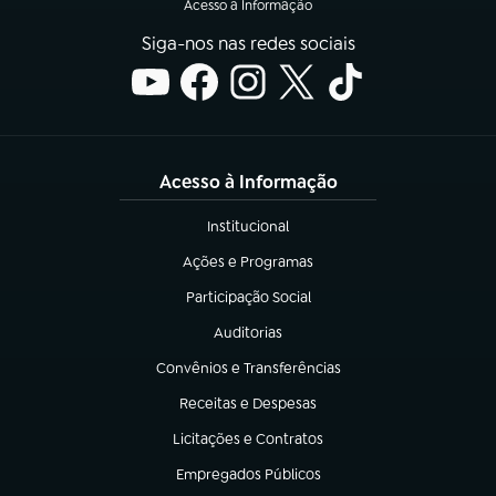
Acesso à Informação
Siga-nos nas redes sociais
Acesso à Informação
Institucional
(abre em nova aba)
Ações e Programas
(abre em nova aba)
Participação Social
(abre em nova aba)
Auditorias
(abre em nova aba)
Convênios e Transferências
(abre em nova aba)
Receitas e Despesas
(abre em nova aba)
Licitações e Contratos
(abre em nova aba)
Empregados Públicos
(abre em nova aba)