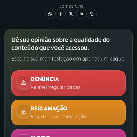
Compartilhe
YouTube
Facebook
Instagram
X
Dê sua opinião sobre a qualidade do
TikTok
conteúdo que você acessou.
Escolha sua manifestação em apenas um clique.
DENÚNCIA
Relate irregularidades.
RECLAMAÇÃO
Registre sua insatisfação.