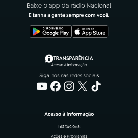
Baixe o app da rádio Nacional
E tenha a gente sempre com você.
(abre em nova aba)
TRANSPARÊNCIA
Acesso à Informação
Siga-nos nas redes sociais
Acesso à Informação
Institucional
(abre em nova aba)
Ações e Programas