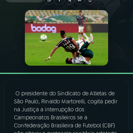
03
PROGRAMAÇÃO
04
PROGRAMAS
05
PODCASTS
06
VIDEOCASTS
O presidente do Sindicato de Atletas de
07
ÚLTIMAS
São Paulo, Rinaldo Martorelli, cogita pedir
na Justiça a interrupção dos
08
FESTIVAL DE MÚSICA
Campeonatos Brasileiros se a
Confederação Brasileira de Futebol (CBF)
ACOMPANHE A RÁDIO NACIONAL