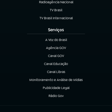
Radioagência Nacional
(abre em nova aba)
TV Brasil
(abre em nova aba)
TV Brasil Internacional
(abre em nova aba)
Serviços
A Voz do Brasil
(abre em nova aba)
Agência GOV
(abre em nova aba)
Canal GOV
(abre em nova aba)
Canal Educação
(abre em nova aba)
Canal Libras
(abre em nova aba)
Monitoramento e Análise de Mídias
(abre em nova aba)
Publicidade Legal
(abre em nova aba)
Rádio Gov
(abre em nova aba)