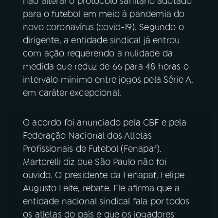
não alterar o protocolo sanitário adotado
para o futebol em meio à pandemia do
YouTube
Facebook
novo coronavírus (covid-19). Segundo o
dirigente, a entidade sindical já entrou
Instagram
X
com ação requerendo a nulidade da
medida que reduz de 66 para 48 horas o
TikTok
intervalo mínimo entre jogos pela Série A,
em caráter excepcional.
O acordo foi anunciado pela CBF e pela
Federação Nacional dos Atletas
Profissionais de Futebol (Fenapaf).
Martorelli diz que São Paulo não foi
ouvido. O presidente da Fenapaf, Felipe
Augusto Leite, rebate. Ele afirma que a
entidade nacional sindical fala por todos
os atletas do país e que os jogadores