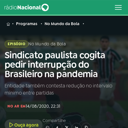
MENU
Programas
No Mundo da Bola
No Mundo da Bola
EPISÓDIO
Sindicato paulista cogita
Buscar
na
pedir interrupção do
Rádio
Buscar
Brasileiro na pandemia
Nacional
Entidade também contesta redução no intervalo
AO VIVO
mínimo entre partidas
01
INÍCIO
14/08/2020, 22:31
NO AR EM
Compartilhe
02
A RÁDIO
Ouça agora