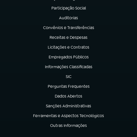
(abre em nova aba)
Participação Social
(abre em nova aba)
Auditorias
(abre em nova aba)
Convênios e Transferências
(abre em nova aba)
Receitas e Despesas
(abre em nova aba)
Licitações e Contratos
(abre em nova aba)
Empregados Públicos
(abre em nova aba)
Informações Classificadas
(abre em nova aba)
SIC
(abre em nova aba)
Perguntas Frequentes
(abre em nova aba)
Dados Abertos
(abre em nova aba)
Sanções Administrativas
(abre em nova aba)
Ferramentas e Aspectos Tecnológicos
(abre em nova aba)
Outras Informações
(abre em nova aba)