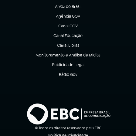
A Voz do Brasil
(abre em nova aba)
Agência GOV
(abre em nova aba)
Canal GOV
(abre em nova aba)
Canal Educação
(abre em nova aba)
Canal Libras
(abre em nova aba)
Monitoramento e Análise de Mídias
(abre em nova aba)
Publicidade Legal
(abre em nova aba)
Rádio Gov
(abre em nova aba)
© Todos os direitos reservados pela EBC
Política de Privacidade