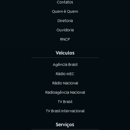
Contatos
(abre em nova aba)
Quem é Quem
(abre em nova aba)
Diretoria
(abre em nova aba)
Ouvidoria
(abre em nova aba)
RNCP
(abre em nova aba)
Veículos
Agência Brasil
(abre em nova aba)
Rádio MEC
(abre em nova aba)
Rádio Nacional
Radioagência Nacional
(abre em nova aba)
TV Brasil
(abre em nova aba)
TV Brasil Internacional
(abre em nova aba)
Serviços