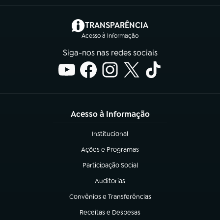
(abre em nova aba)
TRANSPARÊNCIA
Acesso à Informação
Siga-nos nas redes sociais
Acesso à Informação
Institucional
(abre em nova aba)
Ações e Programas
(abre em nova aba)
Participação Social
(abre em nova aba)
Auditorias
(abre em nova aba)
Convênios e Transferências
(abre em nova aba)
Receitas e Despesas
(abre em nova aba)