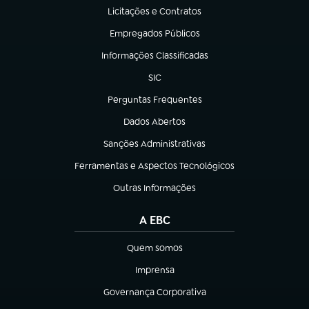
Licitações e Contratos
(abre em nova aba)
Empregados Públicos
(abre em nova aba)
Informações Classificadas
(abre em nova aba)
SIC
(abre em nova aba)
Perguntas Frequentes
(abre em nova aba)
Dados Abertos
(abre em nova aba)
Sanções Administrativas
(abre em nova aba)
Ferramentas e Aspectos Tecnológicos
(abre em nova aba)
Outras Informações
(abre em nova aba)
A EBC
Quem somos
(abre em nova aba)
Imprensa
(abre em nova aba)
Governança Corporativa
(abre em nova aba)