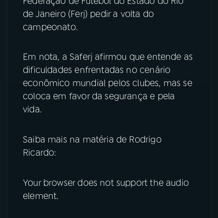
Federação de Futebol do Estado do Rio
de Janeiro (Ferj) pedir a volta do
YouTube
Facebook
campeonato.
Instagram
X
Em nota, a Saferj afirmou que entende as
TikTok
dificuldades enfrentadas no cenário
econômico mundial pelos clubes, mas se
coloca em favor da segurança e pela
vida.
Saiba mais na matéria de Rodrigo
Ricardo:
Your browser does not support the audio
element.