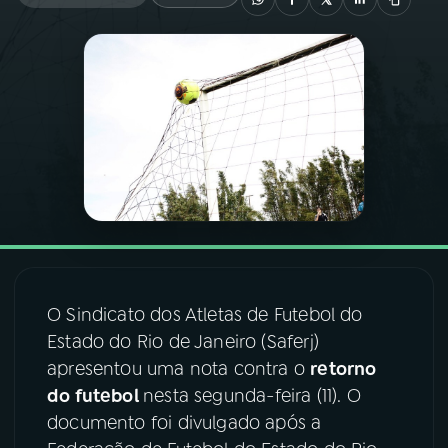
03
PROGRAMAÇÃO
04
PROGRAMAS
05
PODCASTS
06
VIDEOCASTS
O Sindicato dos Atletas de Futebol do
07
ÚLTIMAS
Estado do Rio de Janeiro (Saferj)
apresentou uma nota contra o
retorno
08
FESTIVAL DE MÚSICA
do futebol
nesta segunda-feira (11). O
documento foi divulgado após a
ACOMPANHE A RÁDIO NACIONAL