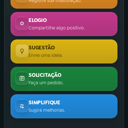
Registre sua insatisfação.
ELOGIO
Compartilhe algo positivo.
SUGESTÃO
Envie uma ideia.
SOLICITAÇÃO
Faça um pedido.
SIMPLIFIQUE
Sugira melhorias.