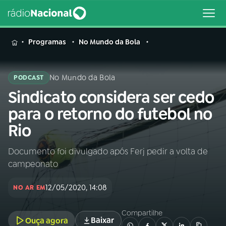
MENU
Programas
No Mundo da Bola
No Mundo da Bola
PODCAST
Sindicato considera ser cedo
Buscar
na
para o retorno do futebol no
Rádio
Buscar
Rio
Nacional
Documento foi divulgado após Ferj pedir a volta de
AO VIVO
campeonato
01
INÍCIO
12/05/2020, 14:08
NO AR EM
Compartilhe
02
A RÁDIO
Baixar
Ouça agora