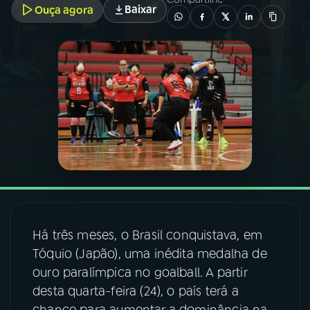
Baixar
Ouça agora
03
PROGRAMAÇÃO
04
PROGRAMAS
05
PODCASTS
06
VIDEOCASTS
07
ÚLTIMAS
Há três meses, o Brasil conquistava, em
Tóquio (Japão), uma inédita medalha de
08
FESTIVAL DE MÚSICA
ouro paralímpica no goalball. A partir
desta quarta-feira (24), o país terá a
ACOMPANHE A RÁDIO NACIONAL
chance para aumentar a dominância na