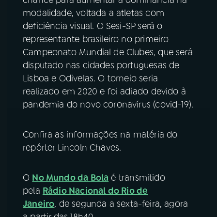
modalidade, voltada a atletas com
YouTube
Facebook
deficiência visual. O Sesi-SP será o
representante brasileiro no primeiro
Instagram
X
Campeonato Mundial de Clubes, que será
disputado nas cidades portuguesas de
TikTok
Lisboa e Odivelas. O torneio seria
realizado em 2020 e foi adiado devido à
pandemia do novo coronavírus (covid-19).
Confira as informações na matéria do
repórter Lincoln Chaves.
O
No Mundo da Bola
é transmitido
pela
Rádio Nacional do Rio de
Janeiro
, de segunda a sexta-feira, agora
a partir das 18h40.