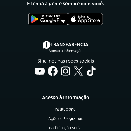
E tenha a gente sempre com você.
(abre em nova aba)
TRANSPARÊNCIA
Acesso à Informação
Siga-nos nas redes sociais
Acesso à Informação
Institucional
(abre em nova aba)
Ações e Programas
(abre em nova aba)
Participação Social
(abre em nova aba)