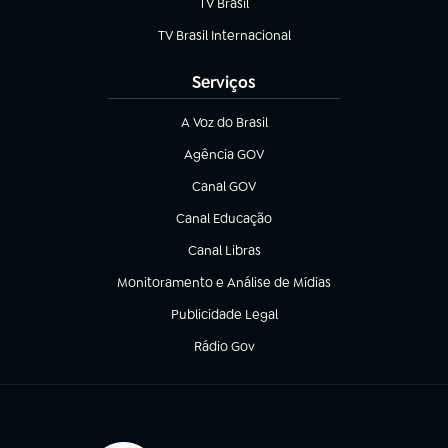
TV Brasil
(abre em nova aba)
TV Brasil Internacional
(abre em nova aba)
Serviços
A Voz do Brasil
(abre em nova aba)
Agência GOV
(abre em nova aba)
Canal GOV
(abre em nova aba)
Canal Educação
(abre em nova aba)
Canal Libras
(abre em nova aba)
Monitoramento e Análise de Mídias
(abre em nova aba)
Publicidade Legal
(abre em nova aba)
Rádio Gov
(abre em nova aba)