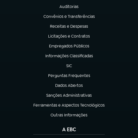
Auditorias
(abre em nova aba)
Convênios e Transferências
(abre em nova aba)
Receitas e Despesas
(abre em nova aba)
Licitações e Contratos
(abre em nova aba)
Empregados Públicos
(abre em nova aba)
Informações Classificadas
(abre em nova aba)
SIC
(abre em nova aba)
Perguntas Frequentes
(abre em nova aba)
Dados Abertos
(abre em nova aba)
Sanções Administrativas
(abre em nova aba)
Ferramentas e Aspectos Tecnológicos
(abre em nova aba)
Outras Informações
(abre em nova aba)
A EBC