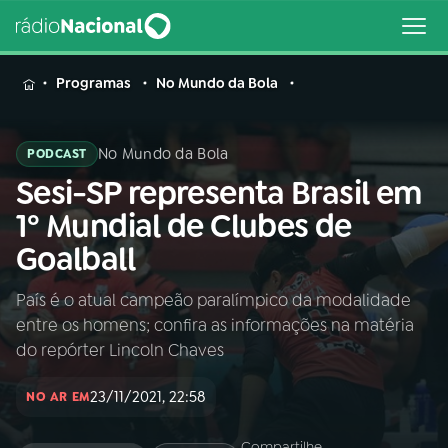
MENU
Programas
No Mundo da Bola
No Mundo da Bola
PODCAST
Sesi-SP representa Brasil em
Buscar
na
1º Mundial de Clubes de
Rádio
Buscar
Goalball
Nacional
País é o atual campeão paralímpico da modalidade
AO VIVO
entre os homens; confira as informações na matéria
do repórter Lincoln Chaves
01
INÍCIO
23/11/2021, 22:58
NO AR EM
02
A RÁDIO
Compartilhe