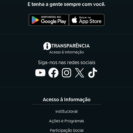
E tenha a gente sempre com você.
(abre em nova aba)
TRANSPARÊNCIA
Acesso à Informação
Siga-nos nas redes sociais
Acesso à Informação
Institucional
(abre em nova aba)
Ações e Programas
(abre em nova aba)
Participação Social
(abre em nova aba)