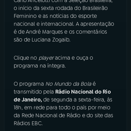
Carlo Ancelotti com a Seleção Brasileira,
o início da sexta rodada do Brasileirão
YouTube
Facebook
Feminino e as notícias do esporte
nacional e internacional. A apresentação
Instagram
X
é de André Marques e os comentários
são de Luciana Zogaib.
TikTok
Clique no
player
acima e ouça o
programa na íntegra.
O programa
No Mundo da Bola
é
transmitido pela
Rádio Nacional do Rio
de Janeiro,
de segunda a sexta-feira, às
18h, em rede para todo o país por meio
da Rede Nacional de Rádio e do site das
Rádios EBC.