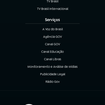
TV Brasil
(abre em nova aba)
TV Brasil Internacional
(abre em nova aba)
Serviços
A Voz do Brasil
(abre em nova aba)
Agência GOV
(abre em nova aba)
Canal GOV
(abre em nova aba)
Canal Educação
(abre em nova aba)
Canal Libras
(abre em nova aba)
Monitoramento e Análise de Mídias
(abre em nova aba)
Publicidade Legal
(abre em nova aba)
Rádio Gov
(abre em nova aba)