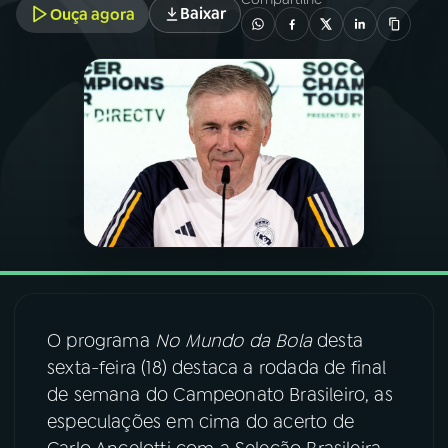
Baixar
Ouça agora
03
PROGRAMAÇÃO
04
PROGRAMAS
05
PODCASTS
06
VIDEOCASTS
07
ÚLTIMAS
O programa
No Mundo da Bola
desta
sexta-feira (18) destaca a rodada de final
08
FESTIVAL DE MÚSICA
de semana do Campeonato Brasileiro, as
especulações em cima do acerto de
ACOMPANHE A RÁDIO NACIONAL