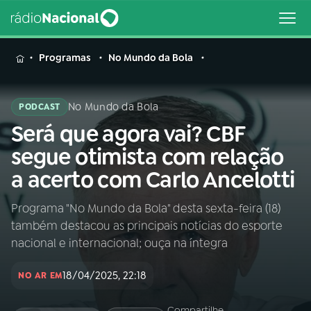
MENU
Programas
No Mundo da Bola
No Mundo da Bola
PODCAST
Será que agora vai? CBF
Buscar
na
segue otimista com relação
Rádio
Buscar
a acerto com Carlo Ancelotti
Nacional
Programa "No Mundo da Bola" desta sexta-feira (18)
AO VIVO
também destacou as principais notícias do esporte
nacional e internacional; ouça na íntegra
01
INÍCIO
18/04/2025, 22:18
NO AR EM
02
A RÁDIO
Compartilhe