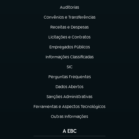
Auditorias
(abre em nova aba)
Convênios e Transferências
(abre em nova aba)
Receitas e Despesas
(abre em nova aba)
Licitações e Contratos
(abre em nova aba)
Empregados Públicos
(abre em nova aba)
Informações Classificadas
(abre em nova aba)
SIC
(abre em nova aba)
Perguntas Frequentes
(abre em nova aba)
Dados Abertos
(abre em nova aba)
Sanções Administrativas
(abre em nova aba)
Ferramentas e Aspectos Tecnológicos
(abre em nova aba)
Outras Informações
(abre em nova aba)
A EBC