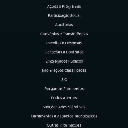
Ações e Programas
(abre em nova aba)
Participação Social
(abre em nova aba)
Auditorias
(abre em nova aba)
Convênios e Transferências
(abre em nova aba)
Receitas e Despesas
(abre em nova aba)
Licitações e Contratos
(abre em nova aba)
Empregados Públicos
(abre em nova aba)
Informações Classificadas
(abre em nova aba)
SIC
(abre em nova aba)
Perguntas Frequentes
(abre em nova aba)
Dados Abertos
(abre em nova aba)
Sanções Administrativas
(abre em nova aba)
Ferramentas e Aspectos Tecnológicos
(abre em nova aba)
Outras Informações
(abre em nova aba)