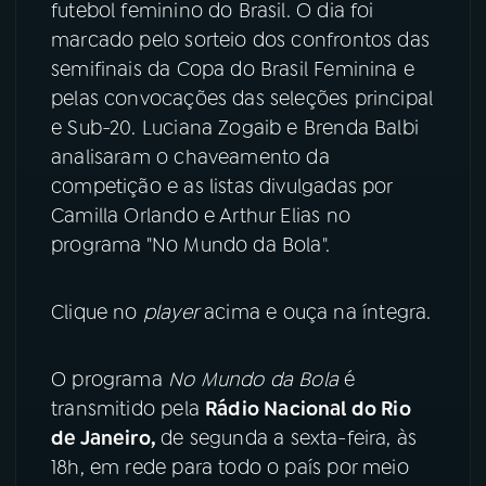
futebol feminino do Brasil. O dia foi
marcado pelo sorteio dos confrontos das
YouTube
Facebook
semifinais da Copa do Brasil Feminina e
Instagram
X
pelas convocações das seleções principal
e Sub-20. Luciana Zogaib e Brenda Balbi
TikTok
analisaram o chaveamento da
competição e as listas divulgadas por
Camilla Orlando e Arthur Elias no
programa "No Mundo da Bola".
Clique no
player
acima e ouça na íntegra.
O programa
No Mundo da Bola
é
transmitido pela
Rádio Nacional do Rio
de Janeiro,
de segunda a sexta-feira, às
18h, em rede para todo o país por meio