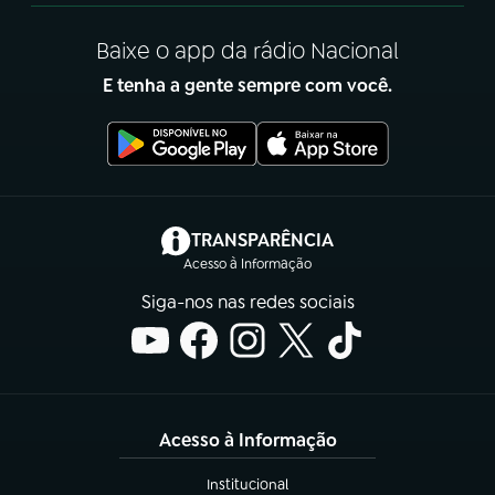
Baixe o app da rádio Nacional
E tenha a gente sempre com você.
(abre em nova aba)
TRANSPARÊNCIA
Acesso à Informação
Siga-nos nas redes sociais
Acesso à Informação
Institucional
(abre em nova aba)