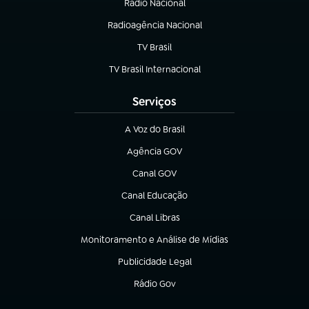
Rádio Nacional
Radioagência Nacional
(abre em nova aba)
TV Brasil
(abre em nova aba)
TV Brasil Internacional
(abre em nova aba)
Serviços
A Voz do Brasil
(abre em nova aba)
Agência GOV
(abre em nova aba)
Canal GOV
(abre em nova aba)
Canal Educação
(abre em nova aba)
Canal Libras
(abre em nova aba)
Monitoramento e Análise de Mídias
(abre em nova aba)
Publicidade Legal
(abre em nova aba)
Rádio Gov
(abre em nova aba)