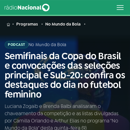
MENU
Programas
No Mundo da Bola
No Mundo da Bola
PODCAST
Semifinais da Copa do Brasil
Buscar
na
e convocações das seleções
Rádio
Buscar
principal e Sub-20: confira os
Nacional
destaques do dia no futebol
AO VIVO
feminino
Luciana Zogaib e Brenda Balbi analisaram o
01
INÍCIO
chaveamento da competição e as listas divulgadas
por Camilla Orlando e Arthur Elias no programa "No
02
A RÁDIO
Mundo da Bola" desta quinta-feira (9)