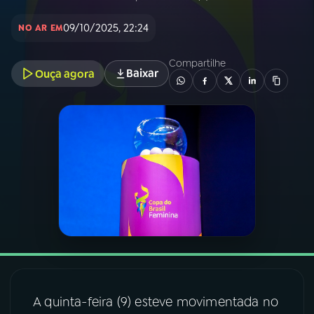
09/10/2025, 22:24
NO AR EM
03
PROGRAMAÇÃO
Compartilhe
Baixar
Ouça agora
04
PROGRAMAS
05
PODCASTS
06
VIDEOCASTS
07
ÚLTIMAS
08
FESTIVAL DE MÚSICA
A quinta-feira (9) esteve movimentada no
ACOMPANHE A RÁDIO NACIONAL