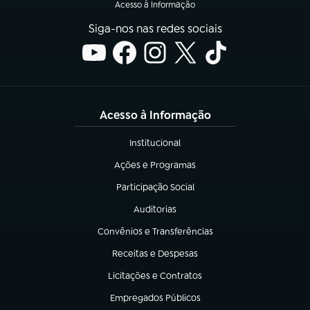
Acesso à Informação
Siga-nos nas redes sociais
Acesso à Informação
Institucional
(abre em nova aba)
Ações e Programas
(abre em nova aba)
Participação Social
(abre em nova aba)
Auditorias
(abre em nova aba)
Convênios e Transferências
(abre em nova aba)
Receitas e Despesas
(abre em nova aba)
Licitações e Contratos
(abre em nova aba)
Empregados Públicos
(abre em nova aba)