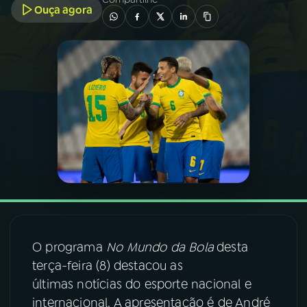
Ouça agora
03
PROGRAMAÇÃO
04
PROGRAMAS
05
PODCASTS
06
VIDEOCASTS
07
ÚLTIMAS
O programa
No Mundo da Bola
desta
08
FESTIVAL DE MÚSICA
terça-feira (8) destacou as
últimas notícias do esporte nacional e
internacional. A apresentação é de André
ACOMPANHE A RÁDIO NACIONAL