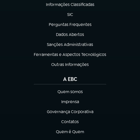
Informações Classificadas
(abre em nova aba)
SIC
(abre em nova aba)
Perguntas Frequentes
(abre em nova aba)
Dados Abertos
(abre em nova aba)
Sanções Administrativas
(abre em nova aba)
Ferramentas e Aspectos Tecnológicos
(abre em nova aba)
Outras Informações
(abre em nova aba)
A EBC
Quem somos
(abre em nova aba)
Imprensa
(abre em nova aba)
Governança Corporativa
(abre em nova aba)
Contatos
(abre em nova aba)
Quem é Quem
(abre em nova aba)