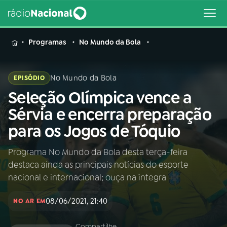
MENU
Programas
No Mundo da Bola
No Mundo da Bola
EPISÓDIO
Seleção Olímpica vence a
Buscar
na
Sérvia e encerra preparação
Rádio
Buscar
para os Jogos de Tóquio
Nacional
Programa No Mundo da Bola desta terça-feira
AO VIVO
destaca ainda as principais notícias do esporte
nacional e internacional; ouça na íntegra
01
INÍCIO
08/06/2021, 21:40
NO AR EM
02
A RÁDIO
Compartilhe