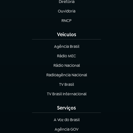
Diretoria
(abre em nova aba)
Ouvidoria
(abre em nova aba)
RNCP
(abre em nova aba)
Veículos
Agência Brasil
(abre em nova aba)
Rádio MEC
(abre em nova aba)
Rádio Nacional
Radioagência Nacional
(abre em nova aba)
TV Brasil
(abre em nova aba)
TV Brasil Internacional
(abre em nova aba)
Serviços
A Voz do Brasil
(abre em nova aba)
Agência GOV
(abre em nova aba)