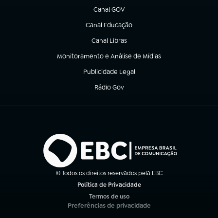
Canal GOV
(abre em nova aba)
Canal Educação
(abre em nova aba)
Canal Libras
(abre em nova aba)
Monitoramento e Análise de Mídias
(abre em nova aba)
Publicidade Legal
(abre em nova aba)
Rádio Gov
(abre em nova aba)
© Todos os direitos reservados pela EBC
Política de Privacidade
(abre em nova aba)
Termos de uso
(abre em nova aba)
Preferências de privacidade