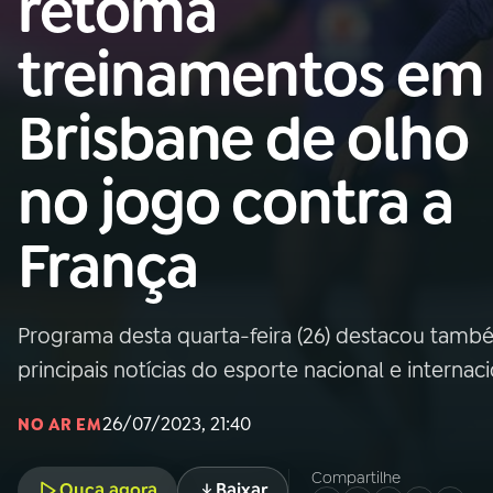
retoma
Nacional
treinamentos em
01
INÍCIO
Brisbane de olho
02
A RÁDIO
no jogo contra a
03
PROGRAMAÇÃO
França
04
PROGRAMAS
Programa desta quarta-feira (26) destacou também
05
PODCASTS
principais notícias do esporte nacional e internac
26/07/2023, 21:40
NO AR EM
06
VIDEOCASTS
Compartilhe
Ouça agora
Baixar