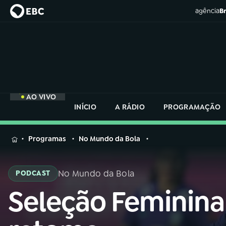
agência
Br
AO VIVO
INÍCIO
A RÁDIO
PROGRAMAÇÃO
MENU
Programas
No Mundo da Bola
Buscar
na
No Mundo da Bola
PODCAST
Rádio
Buscar
Nacional
Seleção Feminina
Buscar
na
Rádio
AO VIVO