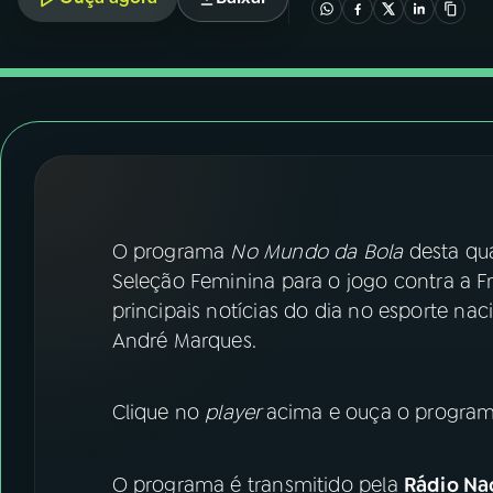
07
ÚLTIMAS
08
FESTIVAL DE MÚSICA
ACOMPANHE A RÁDIO NACIONAL
YouTube
Facebook
O programa
No Mundo da Bola
desta qua
Instagram
X
Seleção Feminina para o jogo contra a Fr
TikTok
principais notícias do dia no esporte nac
André Marques.
Clique no
player
acima e ouça o program
O programa é transmitido pela
Rádio Nac