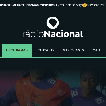
asil
rádio
MEC
rádio
Nacional
tv
Brasil
carta de serviço
acesso à inf
mais
PROGRAMAS
PODCASTS
VIDEOCASTS
mais