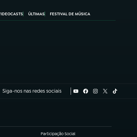
VIDEOCASTS
ÚLTIMAS
FESTIVAL DE MÚSICA
Siga-nos nas redes sociais
Participação Social
(abre em nova aba)