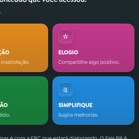
.
ÇÃO
ELOGIO
 insatisfação.
Compartilhe algo positivo.
ÇÃO
SIMPLIFIQUE
dido.
Sugira melhorias.
 mas é com a EBC que estará dialogando. O Fala.BR é