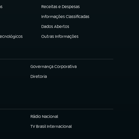
as
Receitas e Despesas
(abre em nova aba)
Informações Classificadas
(abre em nova aba)
Dados Abertos
(abre em nova aba)
Tecnológicos
Outras Informações
(abre em nova aba)
Governança Corporativa
(abre em nova aba)
Diretoria
(abre em nova aba)
Rádio Nacional
TV Brasil Internacional
(abre em nova aba)