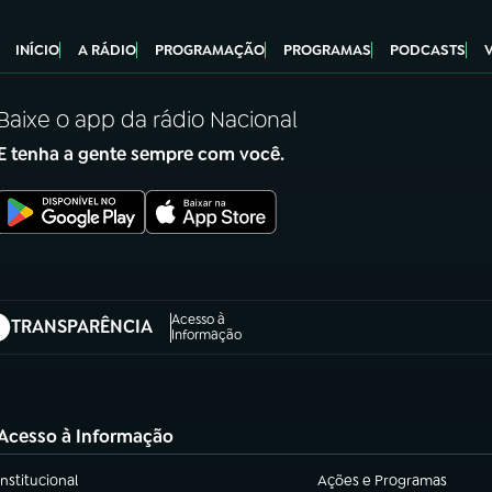
INÍCIO
A RÁDIO
PROGRAMAÇÃO
PROGRAMAS
PODCASTS
Baixe o app da rádio Nacional
E tenha a gente sempre com você.
Acesso à
TRANSPARÊNCIA
abre em nova aba)
Informação
Acesso à Informação
Institucional
Ações e Programas
(abre em nova aba)
(abre em nova aba)