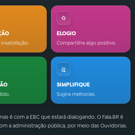
ÇÃO
ELOGIO
 insatisfação.
Compartilhe algo positivo.
ÇÃO
SIMPLIFIQUE
dido.
Sugira melhorias.
 mas é com a EBC que estará dialogando. O Fala.BR é
m a administração pública, por meio das Ouvidorias.