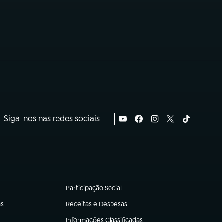
Siga-nos nas redes sociais
Participação Social
(abre em nova aba)
as
Receitas e Despesas
(abre em nova aba)
Informações Classificadas