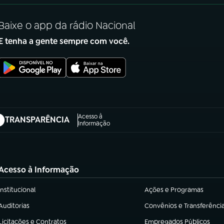
Baixe o app da rádio Nacional
E tenha a gente sempre com você.
Acesso à
TRANSPARÊNCIA
abre em nova aba)
Informação
Acesso à Informação
Institucional
Ações e Programas
(abre em nova aba)
(abre em nova aba)
Auditorias
Convênios e Transferênci
(abre em nova aba)
(abre em nova aba)
Licitações e Contratos
Empregados Públicos