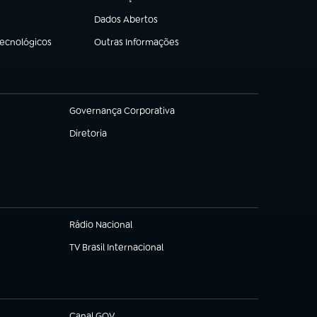
(abre em nova aba)
Dados Abertos
(abre em nova aba)
Tecnológicos
Outras Informações
(abre em nova aba)
Governança Corporativa
(abre em nova aba)
Diretoria
(abre em nova aba)
Rádio Nacional
TV Brasil Internacional
(abre em nova aba)
Canal GOV