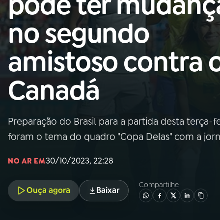
pode ter mudanç
Nacional
no segundo
01
INÍCIO
amistoso contra 
02
A RÁDIO
Canadá
03
PROGRAMAÇÃO
Preparação do Brasil para a partida desta terça-fei
04
PROGRAMAS
foram o tema do quadro "Copa Delas" com a jornal
05
PODCASTS
30/10/2023, 22:28
NO AR EM
Compartilhe
Ouça agora
Baixar
06
VIDEOCASTS