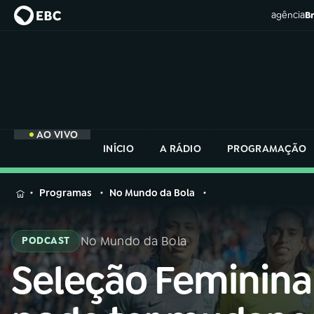
agência
Br
AO VIVO
INÍCIO
A RÁDIO
PROGRAMAÇÃO
MENU
Programas
No Mundo da Bola
Buscar
na
No Mundo da Bola
PODCAST
Rádio
Buscar
Nacional
Seleção Feminina
Buscar
na
Rádio
AO VIVO