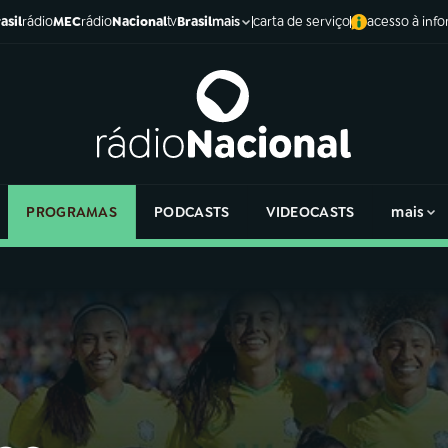
asil
rádio
MEC
rádio
Nacional
tv
Brasil
carta de serviço
acesso à inf
mais
PROGRAMAS
PODCASTS
VIDEOCASTS
mais