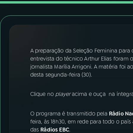
07
ÚLTIMAS
08
FESTIVAL DE MÚSICA
ACOMPANHE A RÁDIO NACIONAL
A preparação da Seleção Feminina para 
YouTube
Facebook
entrevista do técnico Arthur Elias foram
jornalista Marília Arrigoni. A matéria fo
Instagram
X
desta segunda-feira (30).
TikTok
Clique no
player
acima e ouça na íntegra
O programa é transmitido pela
Rádio Nac
feira, às 18h30, em rede para todo o país
das
Rádios EBC
.