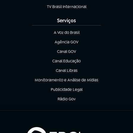
TV Brasil Internacional
(abre em nova aba)
Serviços
A Voz do Brasil
(abre em nova aba)
Agência GOV
(abre em nova aba)
Canal GOV
(abre em nova aba)
Canal Educação
(abre em nova aba)
Canal Libras
(abre em nova aba)
Monitoramento e Análise de Mídias
(abre em nova aba)
Publicidade Legal
(abre em nova aba)
Rádio Gov
(abre em nova aba)