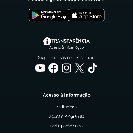
(abre em nova aba)
TRANSPARÊNCIA
Acesso à Informação
Siga-nos nas redes sociais
Acesso à Informação
Institucional
(abre em nova aba)
Ações e Programas
(abre em nova aba)
Participação Social
(abre em nova aba)