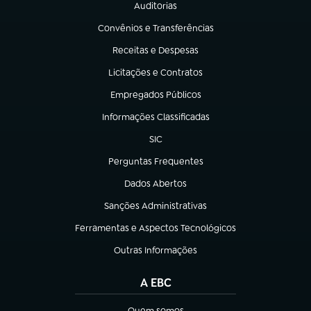
Auditorias
(abre em nova aba)
Convênios e Transferências
(abre em nova aba)
Receitas e Despesas
(abre em nova aba)
Licitações e Contratos
(abre em nova aba)
Empregados Públicos
(abre em nova aba)
Informações Classificadas
(abre em nova aba)
SIC
(abre em nova aba)
Perguntas Frequentes
(abre em nova aba)
Dados Abertos
(abre em nova aba)
Sanções Administrativas
(abre em nova aba)
Ferramentas e Aspectos Tecnológicos
(abre em nova aba)
Outras Informações
(abre em nova aba)
A EBC
Quem somos