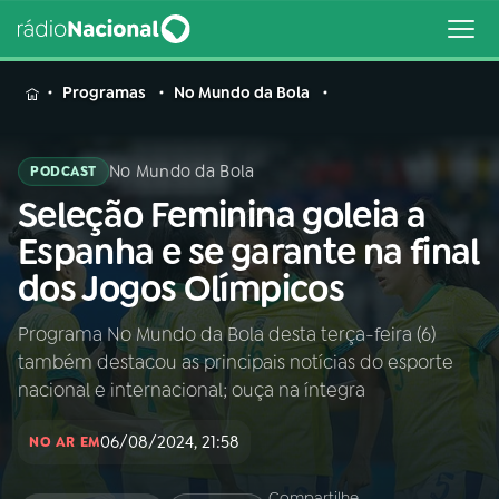
MENU
Programas
No Mundo da Bola
No Mundo da Bola
PODCAST
Seleção Feminina goleia a
Buscar
na
Espanha e se garante na final
Rádio
Buscar
dos Jogos Olímpicos
Nacional
Programa No Mundo da Bola desta terça-feira (6)
AO VIVO
também destacou as principais notícias do esporte
nacional e internacional; ouça na íntegra
01
INÍCIO
06/08/2024, 21:58
NO AR EM
02
A RÁDIO
Compartilhe