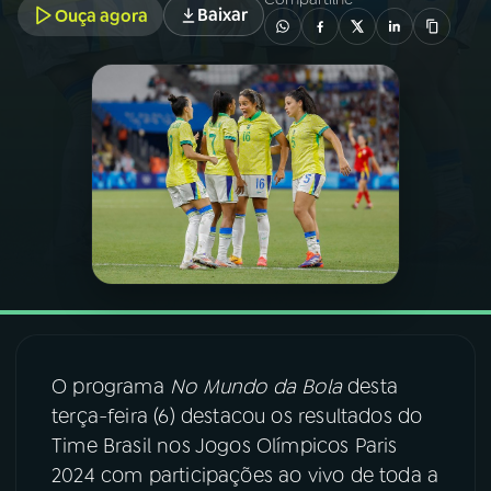
Baixar
Ouça agora
03
PROGRAMAÇÃO
04
PROGRAMAS
05
PODCASTS
06
VIDEOCASTS
07
ÚLTIMAS
O programa
No Mundo da Bola
desta
terça-feira (6) destacou os resultados do
08
FESTIVAL DE MÚSICA
Time Brasil nos Jogos Olímpicos Paris
2024 com participações ao vivo de toda a
ACOMPANHE A RÁDIO NACIONAL