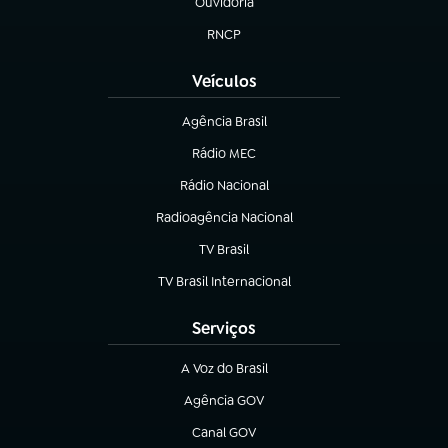
Ouvidoria
(abre em nova aba)
RNCP
(abre em nova aba)
Veículos
Agência Brasil
(abre em nova aba)
Rádio MEC
(abre em nova aba)
Rádio Nacional
Radioagência Nacional
(abre em nova aba)
TV Brasil
(abre em nova aba)
TV Brasil Internacional
(abre em nova aba)
Serviços
A Voz do Brasil
(abre em nova aba)
Agência GOV
(abre em nova aba)
Canal GOV
(abre em nova aba)