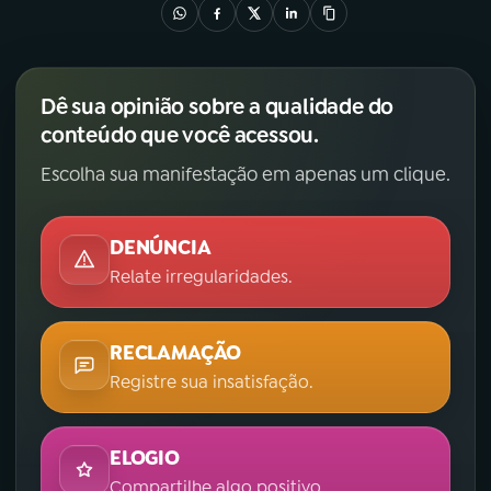
YouTube
Facebook
Instagram
X
Dê sua opinião sobre a qualidade do
conteúdo que você acessou.
TikTok
Escolha sua manifestação em apenas um clique.
DENÚNCIA
Relate irregularidades.
RECLAMAÇÃO
Registre sua insatisfação.
ELOGIO
Compartilhe algo positivo.