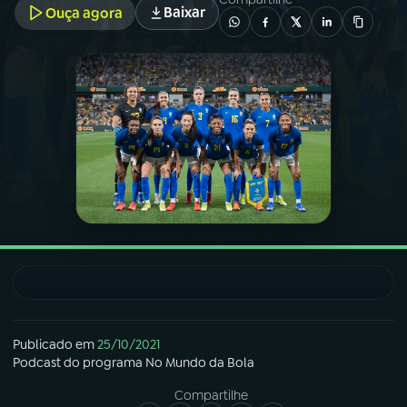
Baixar
Ouça agora
03
PROGRAMAÇÃO
04
PROGRAMAS
05
PODCASTS
06
VIDEOCASTS
07
ÚLTIMAS
08
FESTIVAL DE MÚSICA
Publicado em
25/10/2021
Podcast
do programa
No Mundo da Bola
Compartilhe
ACOMPANHE A RÁDIO NACIONAL