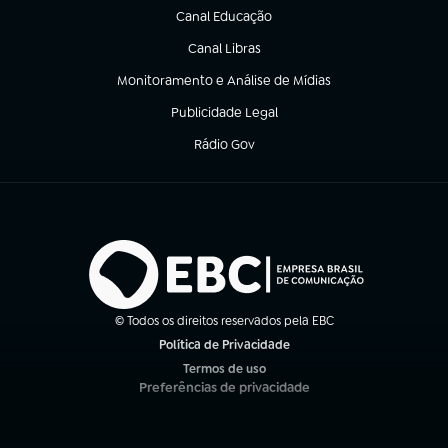
Canal Educação
(abre em nova aba)
Canal Libras
(abre em nova aba)
Monitoramento e Análise de Mídias
(abre em nova aba)
Publicidade Legal
(abre em nova aba)
Rádio Gov
(abre em nova aba)
© Todos os direitos reservados pela EBC
Política de Privacidade
(abre em nova aba)
Termos de uso
(abre em nova aba)
Preferências de privacidade