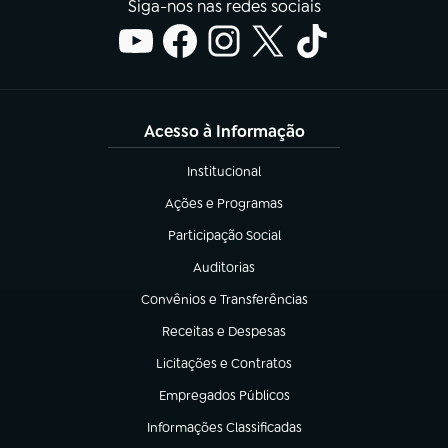
Siga-nos nas redes sociais
Acesso à Informação
Institucional
(abre em nova aba)
Ações e Programas
(abre em nova aba)
Participação Social
(abre em nova aba)
Auditorias
(abre em nova aba)
Convênios e Transferências
(abre em nova aba)
Receitas e Despesas
(abre em nova aba)
Licitações e Contratos
(abre em nova aba)
Empregados Públicos
(abre em nova aba)
Informações Classificadas
(abre em nova aba)