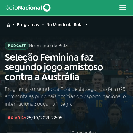
MENU
Programas
No Mundo da Bola
No Mundo da Bola
PODCAST
Seleção Feminina faz
Buscar
na
segundo jogo amistoso
Rádio
Buscar
contra a Austrália
Nacional
Programa No Mundo da Bola desta segunda-feira (25)
AO VIVO
apresenta as principais notícias do esporte nacional e
internacional; ouça na íntegra
01
INÍCIO
25/10/2021, 22:05
NO AR EM
02
A RÁDIO
Compartilhe