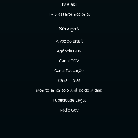
TV Brasil
(abre em nova aba)
TV Brasil Internacional
(abre em nova aba)
Serviços
A Voz do Brasil
(abre em nova aba)
Agência GOV
(abre em nova aba)
Canal GOV
(abre em nova aba)
Canal Educação
(abre em nova aba)
Canal Libras
(abre em nova aba)
Monitoramento e Análise de Mídias
(abre em nova aba)
Publicidade Legal
(abre em nova aba)
Rádio Gov
(abre em nova aba)