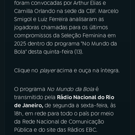
foram convocadas por Arthur Elias e
Camilla Orlando na sede da CBF. Marcelo
YouTube
Facebook
Smigol e Luiz Ferreira analisaram as
jogadoras chamadas para os últimos
Instagram
X
compromissos da Seleção Feminina em
TikTok
2025 dentro do programa "No Mundo da
Bola" desta quinta-feira (13).
Clique no
player
acima e ouça na íntegra.
O programa
No Mundo da Bola
é
transmitido pela
Rádio Nacional do Rio
de Janeiro,
de segunda a sexta-feira, às
18h, em rede para todo o país por meio
da Rede Nacional de Comunicação
Pública e do site das Rádios EBC.