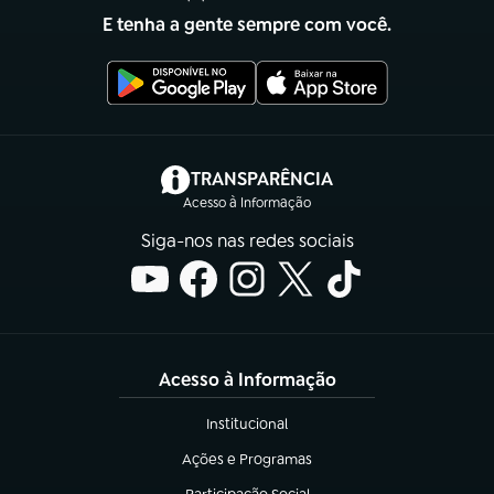
E tenha a gente sempre com você.
(abre em nova aba)
TRANSPARÊNCIA
Acesso à Informação
Siga-nos nas redes sociais
Acesso à Informação
Institucional
(abre em nova aba)
Ações e Programas
(abre em nova aba)