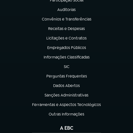
Participação Social
(abre em nova aba)
Auditorias
(abre em nova aba)
Convênios e Transferências
(abre em nova aba)
Receitas e Despesas
(abre em nova aba)
Licitações e Contratos
(abre em nova aba)
Empregados Públicos
(abre em nova aba)
Informações Classificadas
(abre em nova aba)
SIC
(abre em nova aba)
Perguntas Frequentes
(abre em nova aba)
Dados Abertos
(abre em nova aba)
Sanções Administrativas
(abre em nova aba)
Ferramentas e Aspectos Tecnológicos
(abre em nova aba)
Outras Informações
(abre em nova aba)
A EBC