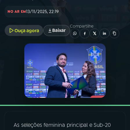
13/11/2025, 22:19
NO AR EM
03
PROGRAMAÇÃO
Compartilhe
Baixar
Ouça agora
04
PROGRAMAS
05
PODCASTS
06
VIDEOCASTS
07
ÚLTIMAS
08
FESTIVAL DE MÚSICA
As seleções feminina principal e Sub-20
ACOMPANHE A RÁDIO NACIONAL