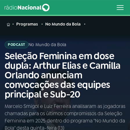
MENU
Programas
No Mundo da Bola
No Mundo da Bola
PODCAST
Seleção Feminina em dose
Buscar
na
dupla: Arthur Elias e Camilla
Rádio
Buscar
Orlando anunciam
Nacional
convocações das equipes
AO VIVO
principal e Sub-20
Marcelo Smigol e Luiz Ferreira analisaram as jogadoras
01
INÍCIO
chamadas para os últimos compromissos da Seleção
Feminina em 2025 dentro do programa "No Mundo da
02
A RÁDIO
Bola" desta quinta-feira (13)