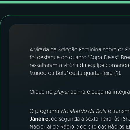
07
ÚLTIMAS
08
FESTIVAL DE MÚSICA
ACOMPANHE A RÁDIO NACIONAL
A virada da Seleção Feminina sobre os E
YouTube
Facebook
foi destaque do quadro "Copa Delas". Br
ressaltaram a vitória da equipe comanda
Instagram
X
Mundo da Bola" desta quarta-feira (9).
TikTok
Clique no
player
acima e ouça na íntegra
O programa
No Mundo da Bola
é transmi
Janeiro,
de segunda a sexta-feira, às 18
Nacional de Rádio e do site das Rádios E