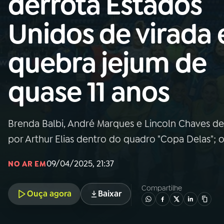
derrota Estados
Nacional
Unidos de virada 
01
INÍCIO
quebra jejum de
02
A RÁDIO
quase 11 anos
03
PROGRAMAÇÃO
Brenda Balbi, André Marques e Lincoln Chaves d
04
PROGRAMAS
por Arthur Elias dentro do quadro "Copa Delas"; 
05
PODCASTS
09/04/2025, 21:37
NO AR EM
Compartilhe
Ouça agora
Baixar
06
VIDEOCASTS