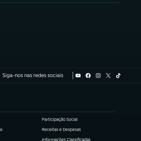
Siga-nos nas redes sociais
Participação Social
(abre em nova aba)
as
Receitas e Despesas
(abre em nova aba)
Informações Classificadas