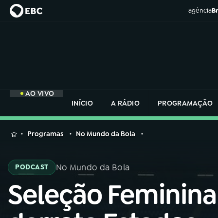
agência
Br
AO VIVO
INÍCIO
A RÁDIO
PROGRAMAÇÃO
MENU
Programas
No Mundo da Bola
Buscar
na
No Mundo da Bola
PODCAST
Rádio
Buscar
Nacional
Seleção Feminina
Buscar
na
Rádio
AO VIVO