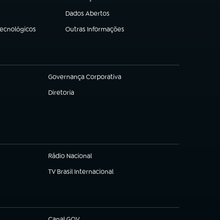
(abre em nova aba)
Dados Abertos
(abre em nova aba)
Tecnológicos
Outras Informações
(abre em nova aba)
Governança Corporativa
(abre em nova aba)
Diretoria
(abre em nova aba)
Rádio Nacional
TV Brasil Internacional
(abre em nova aba)
Canal GOV