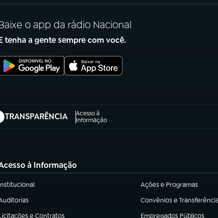
Baixe o app da rádio Nacional
E tenha a gente sempre com você.
Acesso à
TRANSPARÊNCIA
abre em nova aba)
Informação
Acesso à Informação
Institucional
Ações e Programas
(abre em nova aba)
(abre em nova aba)
Auditorias
Convênios e Transferênci
(abre em nova aba)
(abre em nova aba)
Licitações e Contratos
Empregados Públicos