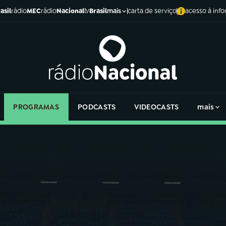
asil
rádio
MEC
rádio
Nacional
tv
Brasil
carta de serviço
acesso à inf
mais
PROGRAMAS
PODCASTS
VIDEOCASTS
mais