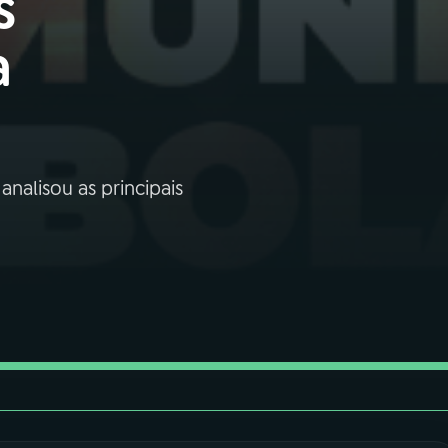
s
a
nalisou as principais