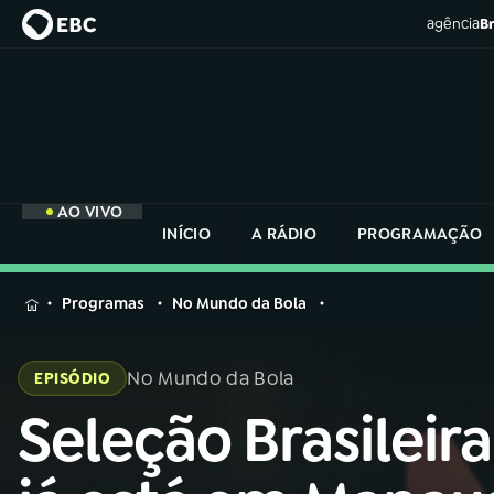
agência
Br
AO VIVO
INÍCIO
A RÁDIO
PROGRAMAÇÃO
MENU
Programas
No Mundo da Bola
Buscar
na
No Mundo da Bola
EPISÓDIO
Rádio
Buscar
Nacional
Seleção Brasileira
Buscar
na
Rádio
AO VIVO