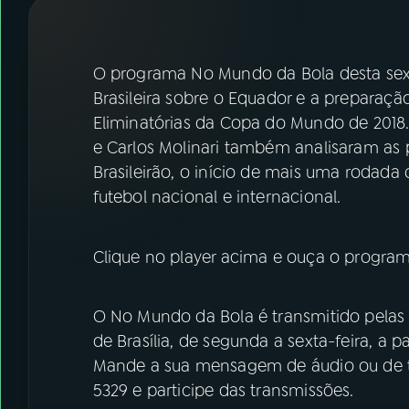
07
ÚLTIMAS
08
FESTIVAL DE MÚSICA
O programa No Mundo da Bola desta sexta-
Brasileira sobre o Equador e a preparaçã
Eliminatórias da Copa do Mundo de 2018. 
ACOMPANHE A RÁDIO NACIONAL
e Carlos Molinari também analisaram as 
YouTube
Facebook
Brasileirão, o início de mais uma rodada d
futebol nacional e internacional.
Instagram
X
TikTok
Clique no player acima e ouça o program
O No Mundo da Bola é transmitido pelas 
de Brasília, de segunda a sexta-feira, a p
Mande a sua mensagem de áudio ou de t
5329 e participe das transmissões.