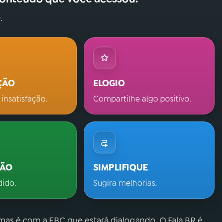
.
ÇÃO
ELOGIO
 insatisfação.
Compartilhe algo positivo.
ÇÃO
SIMPLIFIQUE
dido.
Sugira melhorias.
 mas é com a EBC que estará dialogando. O Fala.BR é