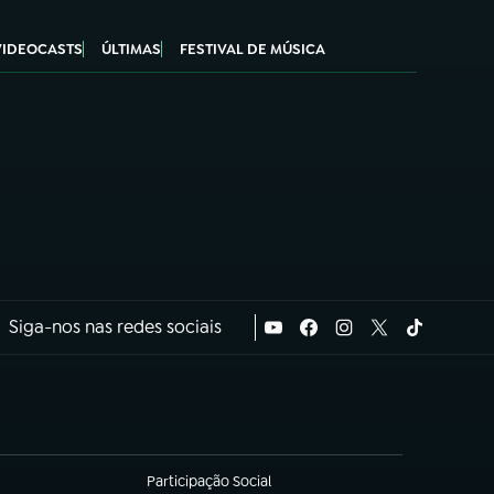
VIDEOCASTS
ÚLTIMAS
FESTIVAL DE MÚSICA
Siga-nos nas redes sociais
Participação Social
(abre em nova aba)