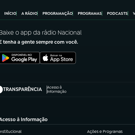
INÍCIO
A RÁDIO
PROGRAMAÇÃO
PROGRAMAS
PODCASTS
Baixe o app da rádio Nacional
E tenha a gente sempre com você.
Acesso à
TRANSPARÊNCIA
abre em nova aba)
Informação
Acesso à Informação
Institucional
Ações e Programas
(abre em nova aba)
(abre em nova aba)