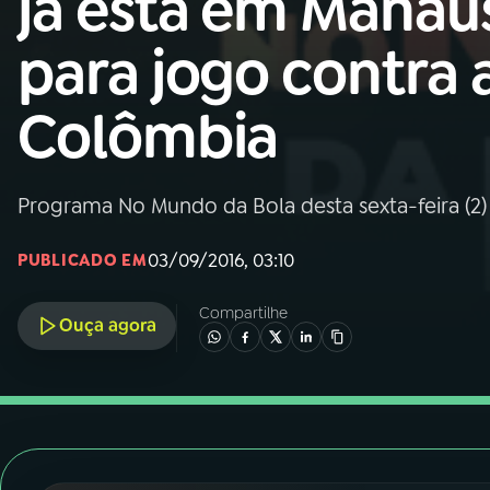
já está em Manau
Nacional
para jogo contra 
01
INÍCIO
Colômbia
02
A RÁDIO
Programa No Mundo da Bola desta sexta-feira (2) a
03
PROGRAMAÇÃO
03/09/2016, 03:10
PUBLICADO EM
04
PROGRAMAS
Compartilhe
Ouça agora
05
PODCASTS
06
VIDEOCASTS