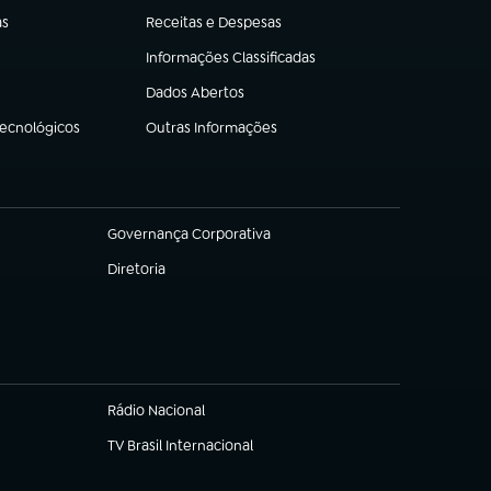
as
Receitas e Despesas
(abre em nova aba)
Informações Classificadas
(abre em nova aba)
Dados Abertos
(abre em nova aba)
Tecnológicos
Outras Informações
(abre em nova aba)
Governança Corporativa
(abre em nova aba)
Diretoria
(abre em nova aba)
Rádio Nacional
TV Brasil Internacional
(abre em nova aba)