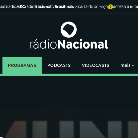
asil
rádio
MEC
rádio
Nacional
tv
Brasil
carta de serviço
acesso à inf
mais
PROGRAMAS
PODCASTS
VIDEOCASTS
mais