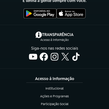
E tenha a gente sempre com você.
(abre em nova aba)
TRANSPARÊNCIA
Acesso à Informação
Siga-nos nas redes sociais
Acesso à Informação
Institucional
(abre em nova aba)
Ações e Programas
(abre em nova aba)
Participação Social
(abre em nova aba)