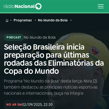
MENU
Programas
No Mundo da Bola
No Mundo da Bola
PODCAST
Seleção Brasileira inicia
Buscar
na
preparação para últimas
Rádio
Buscar
rodadas das Eliminatórias da
Nacional
Copa do Mundo
AO VIVO
Programa "No Mundo da Bola" desta terça-feira (2)
também destacou as principais notícias esportivas
01
INÍCIO
nacionais e internacionais; ouça na íntegra
02/09/2025, 22:30
02
A RÁDIO
NO AR EM