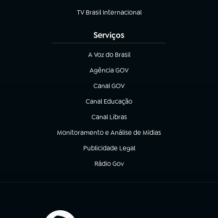
TV Brasil Internacional
(abre em nova aba)
Serviços
A Voz do Brasil
(abre em nova aba)
Agência GOV
(abre em nova aba)
Canal GOV
(abre em nova aba)
Canal Educação
(abre em nova aba)
Canal Libras
(abre em nova aba)
Monitoramento e Análise de Mídias
(abre em nova aba)
Publicidade Legal
(abre em nova aba)
Rádio Gov
(abre em nova aba)