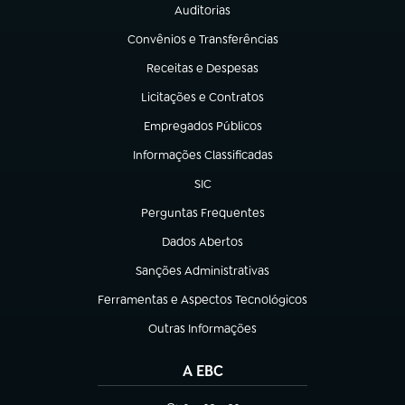
Auditorias
(abre em nova aba)
Convênios e Transferências
(abre em nova aba)
Receitas e Despesas
(abre em nova aba)
Licitações e Contratos
(abre em nova aba)
Empregados Públicos
(abre em nova aba)
Informações Classificadas
(abre em nova aba)
SIC
(abre em nova aba)
Perguntas Frequentes
(abre em nova aba)
Dados Abertos
(abre em nova aba)
Sanções Administrativas
(abre em nova aba)
Ferramentas e Aspectos Tecnológicos
(abre em nova aba)
Outras Informações
(abre em nova aba)
A EBC