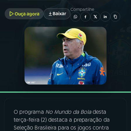
Compartilhe
Baixar
Ouça agora
03
PROGRAMAÇÃO
04
PROGRAMAS
05
PODCASTS
06
VIDEOCASTS
07
ÚLTIMAS
08
FESTIVAL DE MÚSICA
O programa
No Mundo da Bola
desta
terça-feira (2) destaca a preparação da
Seleção Brasileira para os jogos contra
ACOMPANHE A RÁDIO NACIONAL