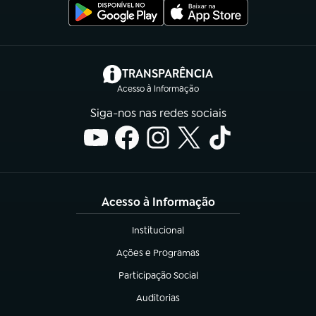
(abre em nova aba)
TRANSPARÊNCIA
Acesso à Informação
Siga-nos nas redes sociais
Acesso à Informação
Institucional
(abre em nova aba)
Ações e Programas
(abre em nova aba)
Participação Social
(abre em nova aba)
Auditorias
(abre em nova aba)