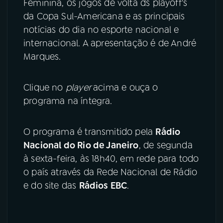
Feminina, os jogos de volta ds playoff's
da Copa Sul-Americana e as principais
YouTube
Facebook
notícias do dia no esporte nacional e
internacional. A apresentação é de André
Instagram
X
Marques.
TikTok
Clique no
player
acima e ouça o
programa na íntegra.
O programa é transmitido pela
Rádio
Nacional do Rio de Janeiro
, de segunda
à sexta-feira, às 18h40, em rede para todo
o país através da Rede Nacional de Rádio
e do site das
Rádios EBC
.