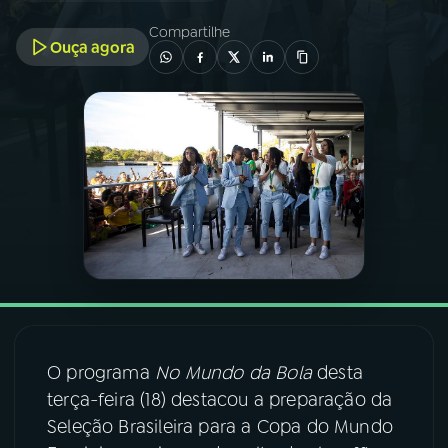
Compartilhe
Ouça agora
03
PROGRAMAÇÃO
04
PROGRAMAS
05
PODCASTS
06
VIDEOCASTS
07
ÚLTIMAS
O programa
No Mundo da Bola
desta
08
FESTIVAL DE MÚSICA
terça-feira (18) destacou a preparação da
Seleção Brasileira para a Copa do Mundo
ACOMPANHE A RÁDIO NACIONAL