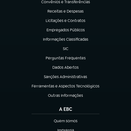
Convênios e Transferências
(abre em nova aba)
Receitas e Despesas
(abre em nova aba)
Licitações e Contratos
(abre em nova aba)
Empregados Públicos
(abre em nova aba)
Informações Classificadas
(abre em nova aba)
SIC
(abre em nova aba)
Perguntas Frequentes
(abre em nova aba)
Dados Abertos
(abre em nova aba)
Sanções Administrativas
(abre em nova aba)
Ferramentas e Aspectos Tecnológicos
(abre em nova aba)
Outras Informações
(abre em nova aba)
A EBC
Quem somos
(abre em nova aba)
Imprensa