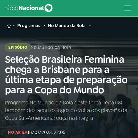
MENU
Programas
No Mundo da Bola
No Mundo da Bola
EPISÓDIO
Seleção Brasileira Feminina
Buscar
na
chega a Brisbane para a
Rádio
Buscar
última etapa de preparação
Nacional
para a Copa do Mundo
AO VIVO
Programa No Mundo da Bola desta terça-feira (18)
também destacou os jogos de volta dos playoff's da
01
INÍCIO
Copa Sul-Americana; ouça na íntegra
18/07/2023, 22:05
02
A RÁDIO
NO AR EM