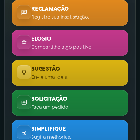
RECLAMAÇÃO
Registre sua insatisfação.
ELOGIO
Compartilhe algo positivo.
SUGESTÃO
Envie uma ideia.
SOLICITAÇÃO
Faça um pedido.
SIMPLIFIQUE
Sugira melhorias.