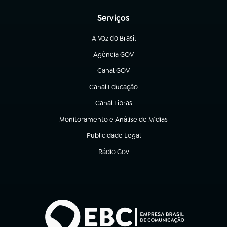
Serviços
A Voz do Brasil
(abre em nova aba)
Agência GOV
(abre em nova aba)
Canal GOV
(abre em nova aba)
Canal Educação
(abre em nova aba)
Canal Libras
(abre em nova aba)
Monitoramento e Análise de Mídias
(abre em nova aba)
Publicidade Legal
(abre em nova aba)
Rádio Gov
(abre em nova aba)