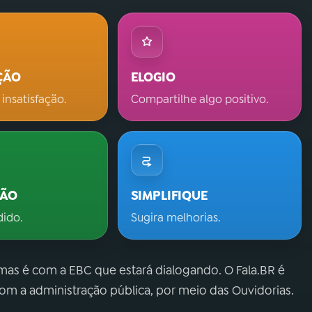
ÇÃO
ELOGIO
 insatisfação.
Compartilhe algo positivo.
ÇÃO
SIMPLIFIQUE
dido.
Sugira melhorias.
 mas é com a EBC que estará dialogando. O Fala.BR é
m a administração pública, por meio das Ouvidorias.