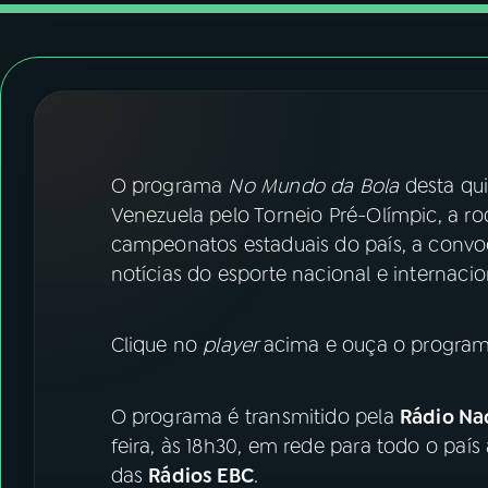
07
ÚLTIMAS
08
FESTIVAL DE MÚSICA
ACOMPANHE A RÁDIO NACIONAL
O programa
No Mundo da Bola
desta quin
YouTube
Facebook
Venezuela pelo Torneio Pré-Olímpic, a r
campeonatos estaduais do país, a convo
Instagram
X
notícias do esporte nacional e internaci
TikTok
Clique no
player
acima e ouça o program
O programa é transmitido pela
Rádio Nac
feira, às 18h30, em rede para todo o país
das
Rádios EBC
.