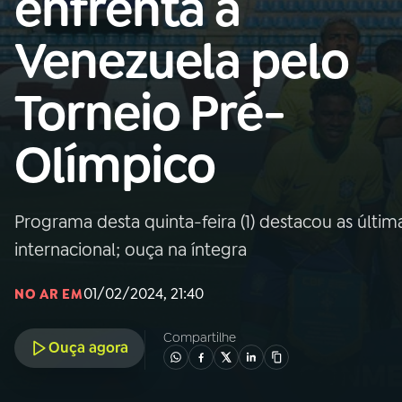
enfrenta a
Nacional
Venezuela pelo
01
INÍCIO
Torneio Pré-
02
A RÁDIO
Olímpico
03
PROGRAMAÇÃO
Programa desta quinta-feira (1) destacou as últim
04
PROGRAMAS
internacional; ouça na íntegra
05
PODCASTS
01/02/2024, 21:40
NO AR EM
Compartilhe
Ouça agora
06
VIDEOCASTS