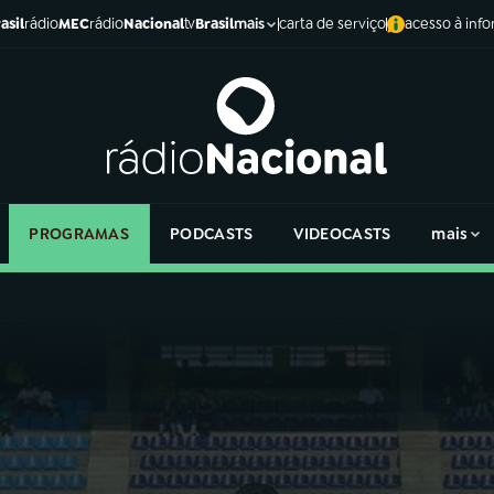
asil
rádio
MEC
rádio
Nacional
tv
Brasil
carta de serviço
acesso à inf
mais
PROGRAMAS
PODCASTS
VIDEOCASTS
mais