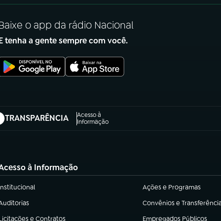
Baixe o app da rádio Nacional
E tenha a gente sempre com você.
Acesso à
TRANSPARÊNCIA
abre em nova aba)
Informação
Acesso à Informação
Institucional
Ações e Programas
(abre em nova aba)
(abre em nova aba)
Auditorias
Convênios e Transferênci
(abre em nova aba)
(abre em nova aba)
Licitações e Contratos
Empregados Públicos