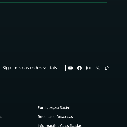
Siga-nos nas redes sociais
Participação Social
(abre em nova aba)
as
Receitas e Despesas
(abre em nova aba)
Informações Classificadas