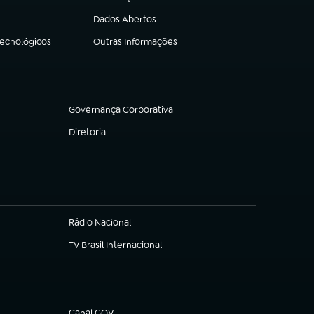
(abre em nova aba)
Dados Abertos
(abre em nova aba)
Tecnológicos
Outras Informações
(abre em nova aba)
Governança Corporativa
(abre em nova aba)
Diretoria
(abre em nova aba)
Rádio Nacional
TV Brasil Internacional
(abre em nova aba)
Canal GOV