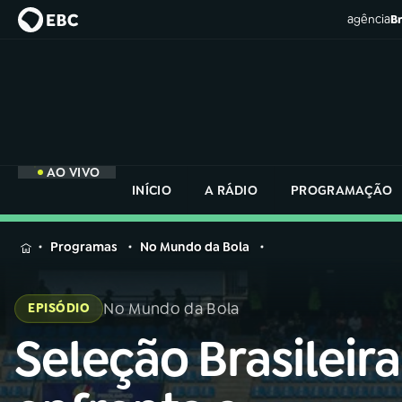
agência
Br
AO VIVO
INÍCIO
A RÁDIO
PROGRAMAÇÃO
MENU
Programas
No Mundo da Bola
Buscar
na
No Mundo da Bola
EPISÓDIO
Rádio
Buscar
Nacional
Seleção Brasileira
Buscar
na
Rádio
AO VIVO