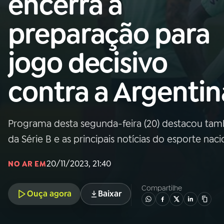
encerra a
Nacional
preparação para
01
INÍCIO
jogo decisivo
02
A RÁDIO
contra a Argentin
03
PROGRAMAÇÃO
Programa desta segunda-feira (20) destacou tam
04
PROGRAMAS
da Série B e as principais notícias do esporte naci
05
PODCASTS
20/11/2023, 21:40
NO AR EM
Compartilhe
Ouça agora
Baixar
06
VIDEOCASTS