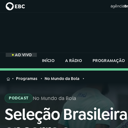
agência
Br
AO VIVO
INÍCIO
A RÁDIO
PROGRAMAÇÃO
MENU
Programas
No Mundo da Bola
Buscar
na
No Mundo da Bola
PODCAST
Rádio
Buscar
Nacional
Seleção Brasileira
Buscar
na
Rádio
AO VIVO