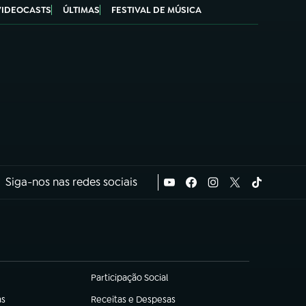
VIDEOCASTS
ÚLTIMAS
FESTIVAL DE MÚSICA
Siga-nos nas redes sociais
Participação Social
(abre em nova aba)
as
Receitas e Despesas
(abre em nova aba)