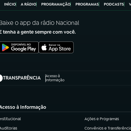
INÍCIO
A RÁDIO
PROGRAMAÇÃO
PROGRAMAS
PODCASTS
Baixe o app da rádio Nacional
E tenha a gente sempre com você.
Acesso à
TRANSPARÊNCIA
abre em nova aba)
Informação
Acesso à Informação
Institucional
Ações e Programas
(abre em nova aba)
(abre em nova aba)
Auditorias
Convênios e Transferênci
(abre em nova aba)
(abre em nova aba)