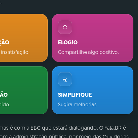
.
ÇÃO
ELOGIO
 insatisfação.
Compartilhe algo positivo.
ÇÃO
SIMPLIFIQUE
dido.
Sugira melhorias.
 mas é com a EBC que estará dialogando. O Fala.BR é
m a administração pública, por meio das Ouvidorias.