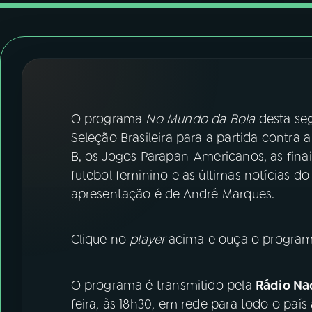
07
ÚLTIMAS
08
FESTIVAL DE MÚSICA
ACOMPANHE A RÁDIO NACIONAL
O programa
No Mundo da Bola
desta seg
YouTube
Facebook
Seleção Brasileira para a partida contra a 
B, os Jogos Parapan-Americanos, as fina
Instagram
X
futebol feminino e as últimas notícias do
apresentação é de André Marques.
TikTok
Clique no
player
acima e ouça o program
O programa é transmitido pela
Rádio Nac
feira, às 18h30, em rede para todo o país