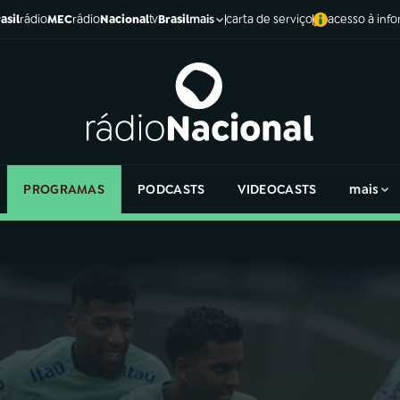
asil
rádio
MEC
rádio
Nacional
tv
Brasil
carta de serviço
acesso à inf
mais
PROGRAMAS
PODCASTS
VIDEOCASTS
mais