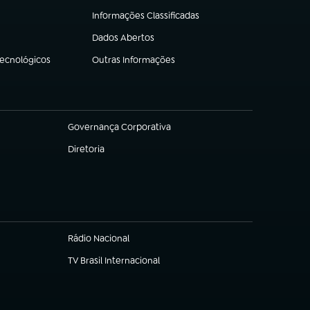
Informações Classificadas
(abre em nova aba)
Dados Abertos
(abre em nova aba)
Tecnológicos
Outras Informações
(abre em nova aba)
Governança Corporativa
(abre em nova aba)
Diretoria
(abre em nova aba)
Rádio Nacional
TV Brasil Internacional
(abre em nova aba)