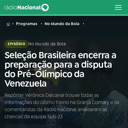
MENU
Programas
No Mundo da Bola
No Mundo da Bola
EPISÓDIO
Seleção Brasileira encerra a
Buscar
na
preparação para a disputa
Rádio
Buscar
do Pré-Olímpico da
Nacional
Venezuela
AO VIVO
Repórter Verônica Dalcanal trouxe todas as
informações do último treino na Granja Comary e os
01
INÍCIO
comentaristas da Rádio Nacional analisaram as
chances da equipe Sub-23
02
A RÁDIO