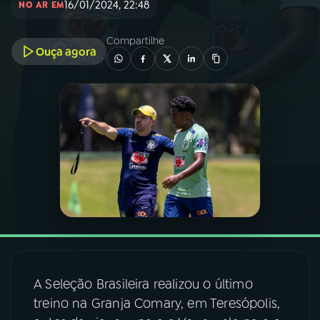
16/01/2024, 22:48
NO AR EM
03
PROGRAMAÇÃO
Compartilhe
Ouça agora
04
PROGRAMAS
05
PODCASTS
06
VIDEOCASTS
07
ÚLTIMAS
08
FESTIVAL DE MÚSICA
A Seleção Brasileira realizou o último
treino na Granja Comary, em Teresópolis,
ACOMPANHE A RÁDIO NACIONAL