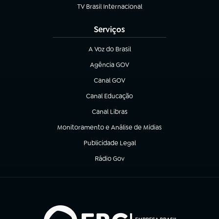
TV Brasil Internacional
(abre em nova aba)
Serviços
A Voz do Brasil
(abre em nova aba)
Agência GOV
(abre em nova aba)
Canal GOV
(abre em nova aba)
Canal Educação
(abre em nova aba)
Canal Libras
(abre em nova aba)
Monitoramento e Análise de Mídias
(abre em nova aba)
Publicidade Legal
(abre em nova aba)
Rádio Gov
(abre em nova aba)