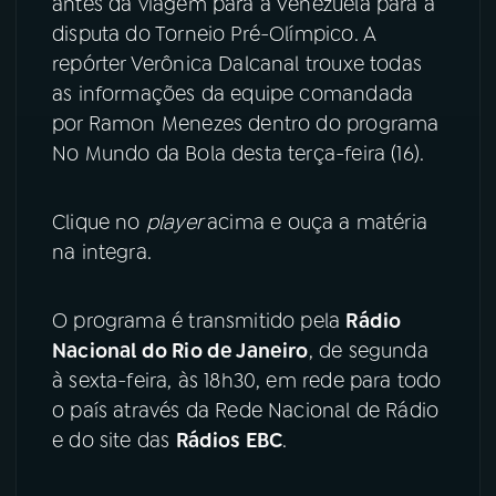
antes da viagem para a Venezuela para a
disputa do Torneio Pré-Olímpico. A
YouTube
Facebook
repórter Verônica Dalcanal trouxe todas
as informações da equipe comandada
Instagram
X
por Ramon Menezes dentro do programa
No Mundo da Bola desta terça-feira (16).
TikTok
Clique no
player
acima e ouça a matéria
na integra.
O programa é transmitido pela
Rádio
Nacional do Rio de Janeiro
, de segunda
à sexta-feira, às 18h30, em rede para todo
o país através da Rede Nacional de Rádio
e do site das
Rádios EBC
.