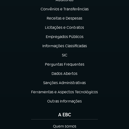
(abre em nova aba)
Convênios e Transferências
(abre em nova aba)
Receitas e Despesas
(abre em nova aba)
Licitações e Contratos
(abre em nova aba)
Empregados Públicos
(abre em nova aba)
Informações Classificadas
(abre em nova aba)
SIC
(abre em nova aba)
Perguntas Frequentes
(abre em nova aba)
Dados Abertos
(abre em nova aba)
Sanções Administrativas
(abre em nova aba)
Ferramentas e Aspectos Tecnológicos
(abre em nova aba)
Outras Informações
(abre em nova aba)
A EBC
Quem somos
(abre em nova aba)