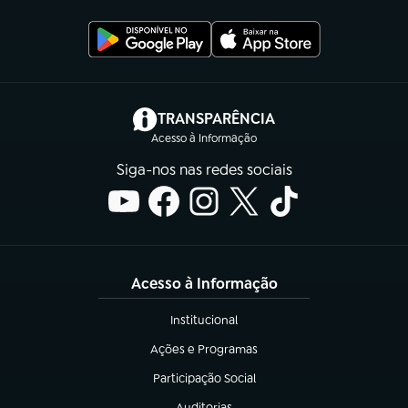
(abre em nova aba)
TRANSPARÊNCIA
Acesso à Informação
Siga-nos nas redes sociais
Acesso à Informação
Institucional
(abre em nova aba)
Ações e Programas
(abre em nova aba)
Participação Social
(abre em nova aba)
Auditorias