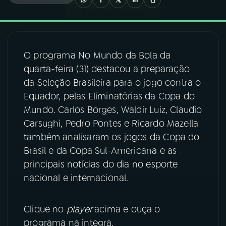
03
PROGRAMAÇÃO
O programa No Mundo da Bola da
04
PROGRAMAS
quarta-feira (31) destacou a preparação
da Seleção Brasileira para o jogo contra o
05
PODCASTS
Equador, pelas Eliminatórias da Copa do
Mundo. Carlos Borges, Waldir Luiz, Claudio
Carsughi, Pedro Pontes e Ricardo Mazella
06
VIDEOCASTS
também analisaram os jogos da Copa do
Brasil e da Copa Sul-Americana e as
07
ÚLTIMAS
principais notícias do dia no esporte
nacional e internacional.
08
FESTIVAL DE MÚSICA
Clique no
player
acima e ouça o
programa na íntegra.
ACOMPANHE A RÁDIO NACIONAL