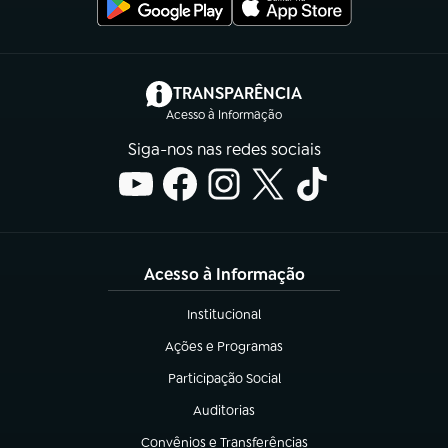
(abre em nova aba)
TRANSPARÊNCIA
Acesso à Informação
Siga-nos nas redes sociais
Acesso à Informação
Institucional
(abre em nova aba)
Ações e Programas
(abre em nova aba)
Participação Social
(abre em nova aba)
Auditorias
(abre em nova aba)
Convênios e Transferências