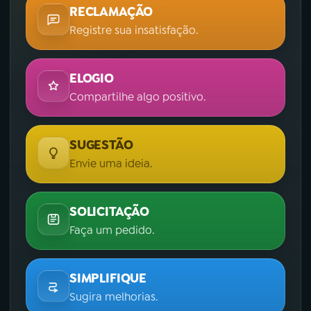
RECLAMAÇÃO
Registre sua insatisfação.
ELOGIO
Compartilhe algo positivo.
SUGESTÃO
Envie uma ideia.
SOLICITAÇÃO
Faça um pedido.
SIMPLIFIQUE
Sugira melhorias.