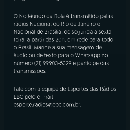
YouTube
Facebook
O No Mundo da Bola é transmitido pelas
rádios Nacional do Rio de Janeiro e
Instagram
X
Nacional de Brasília, de segunda a sexta-
feira, a partir das 20h, em rede para todo
TikTok
o Brasil. Mande a sua mensagem de
áudio ou de texto para o Whatsapp no
número (21) 99903-5329 e participe das
transmissões.
Fale com a equipe de Esportes das Rádios
EBC pelo e-mail
esporte.radios@ebc.com.br.