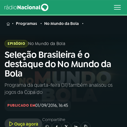
MENU
Programas
No Mundo da Bola
No Mundo da Bola
EPISÓDIO
Seleção Brasileira é o
Buscar
na
destaque do No Mundo da
Rádio
Buscar
Bola
Nacional
Programa da quarta-feira (31) também analisou os
AO VIVO
jogos da Copa do
01
INÍCIO
01/09/2016, 16:45
PUBLICADO EM
Compartilhe
02
A RÁDIO
Ouça agora