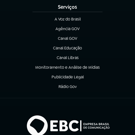
Serviços
A Voz do Brasil
(abre em nova aba)
Agência GOV
(abre em nova aba)
Canal GOV
(abre em nova aba)
Canal Educação
(abre em nova aba)
Canal Libras
(abre em nova aba)
Monitoramento e Análise de Mídias
(abre em nova aba)
Publicidade Legal
(abre em nova aba)
Rádio Gov
(abre em nova aba)