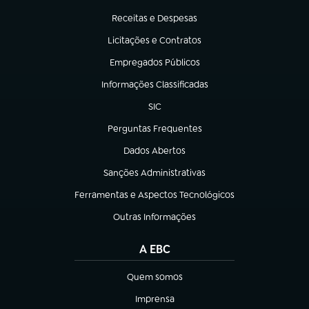
(abre em nova aba)
Receitas e Despesas
(abre em nova aba)
Licitações e Contratos
(abre em nova aba)
Empregados Públicos
(abre em nova aba)
Informações Classificadas
(abre em nova aba)
SIC
(abre em nova aba)
Perguntas Frequentes
(abre em nova aba)
Dados Abertos
(abre em nova aba)
Sanções Administrativas
(abre em nova aba)
Ferramentas e Aspectos Tecnológicos
(abre em nova aba)
Outras Informações
(abre em nova aba)
A EBC
Quem somos
(abre em nova aba)
Imprensa
(abre em nova aba)