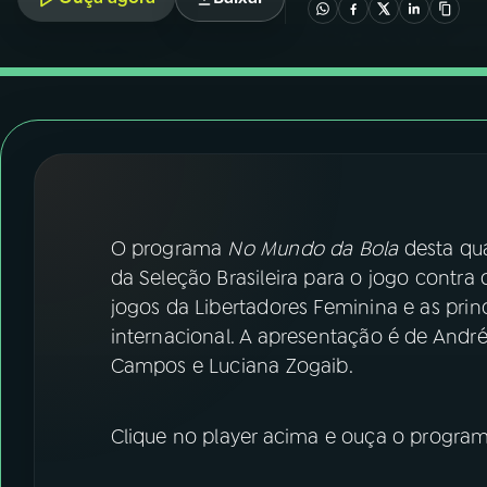
07
ÚLTIMAS
08
FESTIVAL DE MÚSICA
ACOMPANHE A RÁDIO NACIONAL
YouTube
Facebook
O programa
No Mundo da Bola
desta qua
Instagram
X
da Seleção Brasileira para o jogo contra o
TikTok
jogos da Libertadores Feminina e as princ
internacional. A apresentação é de Andr
Campos e Luciana Zogaib.
Clique no player acima e ouça o program