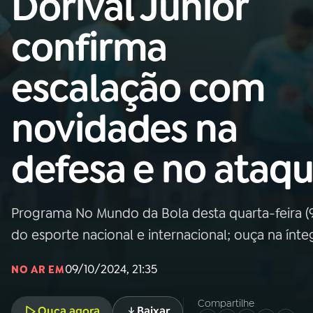
Dorival Júnior
Nacional
confirma
01
INÍCIO
escalação com
02
A RÁDIO
novidades na
03
PROGRAMAÇÃO
defesa e no ataq
04
PROGRAMAS
Programa No Mundo da Bola desta quarta-feira (9
05
PODCASTS
do esporte nacional e internacional; ouça na ínte
09/10/2024, 21:35
NO AR EM
06
VIDEOCASTS
Compartilhe
Ouça agora
Baixar