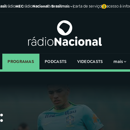
asil
rádio
MEC
rádio
Nacional
tv
Brasil
carta de serviço
acesso à inf
mais
PROGRAMAS
PODCASTS
VIDEOCASTS
mais
: