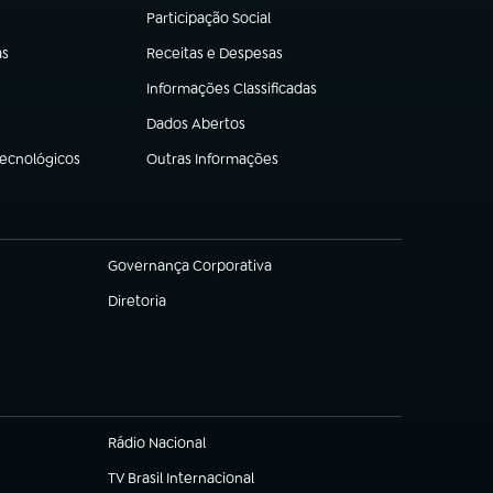
Participação Social
(abre em nova aba)
as
Receitas e Despesas
(abre em nova aba)
Informações Classificadas
(abre em nova aba)
Dados Abertos
(abre em nova aba)
Tecnológicos
Outras Informações
(abre em nova aba)
Governança Corporativa
(abre em nova aba)
Diretoria
(abre em nova aba)
Rádio Nacional
TV Brasil Internacional
(abre em nova aba)