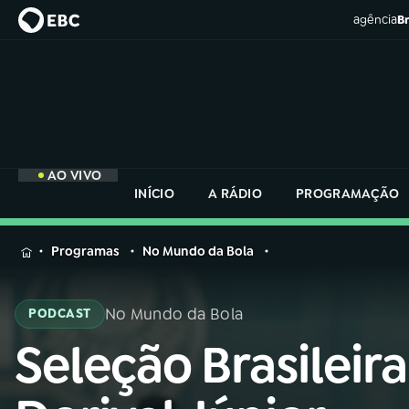
agência
Br
AO VIVO
INÍCIO
A RÁDIO
PROGRAMAÇÃO
MENU
Programas
No Mundo da Bola
Buscar
na
No Mundo da Bola
PODCAST
Rádio
Buscar
Nacional
Seleção Brasileira
Buscar
na
Rádio
AO VIVO