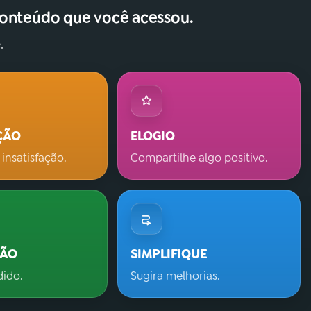
conteúdo que você acessou.
.
ÇÃO
ELOGIO
 insatisfação.
Compartilhe algo positivo.
ÇÃO
SIMPLIFIQUE
dido.
Sugira melhorias.