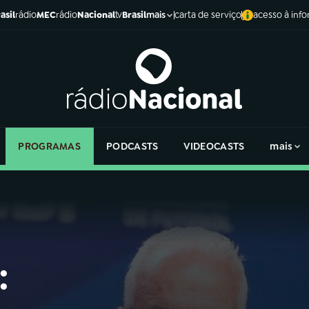
asil
rádio
MEC
rádio
Nacional
tv
Brasil
carta de serviço
acesso à inf
mais
PROGRAMAS
PODCASTS
VIDEOCASTS
mais
: