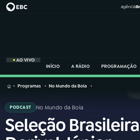
agência
Br
AO VIVO
INÍCIO
A RÁDIO
PROGRAMAÇÃO
MENU
Programas
No Mundo da Bola
Buscar
na
No Mundo da Bola
PODCAST
Rádio
Buscar
Nacional
Seleção Brasileira
Buscar
na
Rádio
AO VIVO