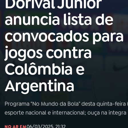
Dorival Júnior
Nacional
anuncia lista de
01
INÍCIO
convocados para
02
A RÁDIO
jogos contra
03
PROGRAMAÇÃO
Colômbia e
04
PROGRAMAS
Argentina
05
PODCASTS
Programa "No Mundo da Bola" desta quinta-feira (
06
VIDEOCASTS
esporte nacional e internacional; ouça na íntegra
06/03/2025, 21:32
NO AR EM