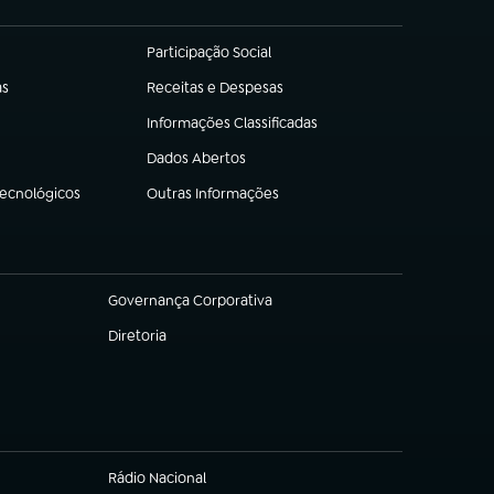
Participação Social
(abre em nova aba)
as
Receitas e Despesas
(abre em nova aba)
Informações Classificadas
(abre em nova aba)
Dados Abertos
(abre em nova aba)
Tecnológicos
Outras Informações
(abre em nova aba)
Governança Corporativa
(abre em nova aba)
Diretoria
(abre em nova aba)
Rádio Nacional