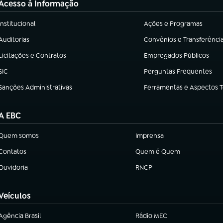
Acesso à Informação
Institucional
Ações e Programas
(abre em nova aba)
(abre em nova aba)
Auditorias
Convênios e Transferênci
(abre em nova aba)
(abre em nova aba)
Licitações e Contratos
Empregados Públicos
(abre em nova aba)
(abre em nova aba)
SIC
Perguntas Frequentes
(abre em nova aba)
(abre em nova aba)
Sanções Administrativas
Ferramentas e Aspectos 
(abre em nova aba)
(abre em nova aba)
A EBC
Quem somos
Imprensa
(abre em nova aba)
(abre em nova aba)
Contatos
Quem é Quem
(abre em nova aba)
(abre em nova aba)
Ouvidoria
RNCP
(abre em nova aba)
(abre em nova aba)
Veículos
Agência Brasil
Rádio MEC
(abre em nova aba)
(abre em nova aba)