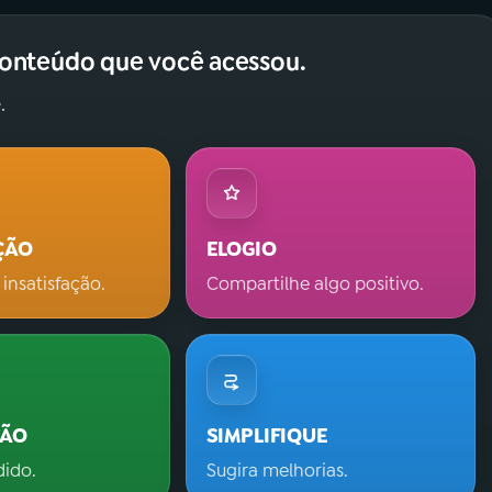
conteúdo que você acessou.
.
ÇÃO
ELOGIO
 insatisfação.
Compartilhe algo positivo.
ÇÃO
SIMPLIFIQUE
dido.
Sugira melhorias.