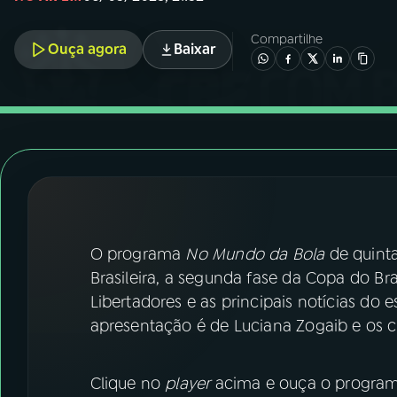
07
ÚLTIMAS
Compartilhe
Ouça agora
Baixar
08
FESTIVAL DE MÚSICA
ACOMPANHE A RÁDIO NACIONAL
YouTube
Facebook
Instagram
X
TikTok
O programa
No Mundo da Bola
de quinta
Brasileira, a segunda fase da Copa do Bras
Libertadores e as principais notícias do e
apresentação é de Luciana Zogaib e os 
Clique no
player
acima e ouça o programa