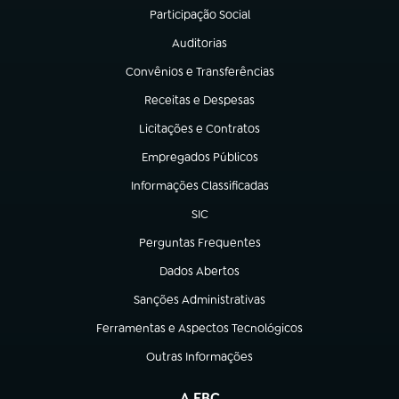
Participação Social
(abre em nova aba)
Auditorias
(abre em nova aba)
Convênios e Transferências
(abre em nova aba)
Receitas e Despesas
(abre em nova aba)
Licitações e Contratos
(abre em nova aba)
Empregados Públicos
(abre em nova aba)
Informações Classificadas
(abre em nova aba)
SIC
(abre em nova aba)
Perguntas Frequentes
(abre em nova aba)
Dados Abertos
(abre em nova aba)
Sanções Administrativas
(abre em nova aba)
Ferramentas e Aspectos Tecnológicos
(abre em nova aba)
Outras Informações
(abre em nova aba)
A EBC