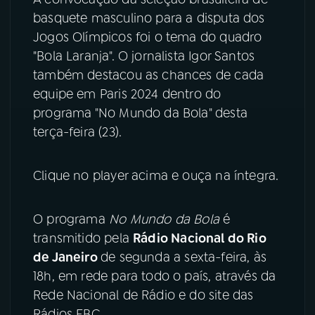
basquete masculino para a disputa dos
YouTube
Facebook
Jogos Olímpicos foi o tema do quadro
"Bola Laranja". O jornalista Igor Santos
Instagram
X
também destacou as chances de cada
equipe em Paris 2024 dentro do
TikTok
programa "No Mundo da Bola" desta
terça-feira (23).
Clique no player acima e ouça na íntegra.
O programa
No Mundo da Bola
é
transmitido pela
Rádio Nacional do Rio
de Janeiro
de segunda a sexta-feira, às
18h, em rede para todo o país, através da
Rede Nacional de Rádio e do site das
Rádios EBC.