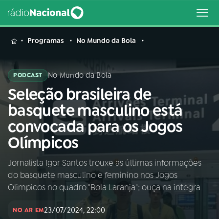
MENU
Programas
No Mundo da Bola
No Mundo da Bola
PODCAST
Seleção brasileira de
Buscar
na
basquete masculino está
Rádio
Buscar
convocada para os Jogos
Nacional
Olímpicos
AO VIVO
Jornalista Igor Santos trouxe as últimas informações
do basquete masculino e feminino nos Jogos
01
INÍCIO
Olímpicos no quadro "Bola Laranja"; ouça na íntegra
23/07/2024, 22:00
02
A RÁDIO
NO AR EM