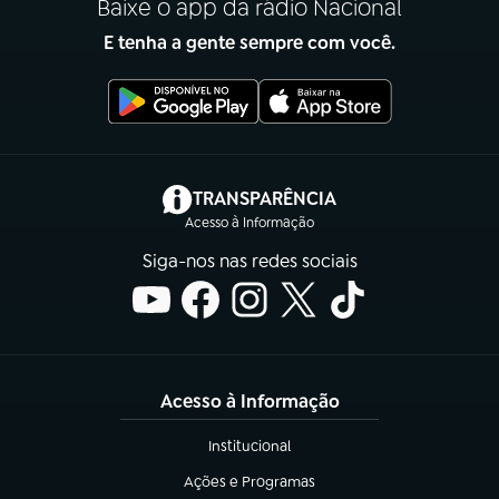
Baixe o app da rádio Nacional
E tenha a gente sempre com você.
(abre em nova aba)
TRANSPARÊNCIA
Acesso à Informação
Siga-nos nas redes sociais
Acesso à Informação
Institucional
(abre em nova aba)
Ações e Programas
(abre em nova aba)