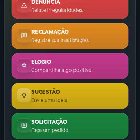
DENÚNCIA
Relate irregularidades.
RECLAMAÇÃO
Registre sua insatisfação.
ELOGIO
Compartilhe algo positivo.
SUGESTÃO
Envie uma ideia.
SOLICITAÇÃO
Faça um pedido.