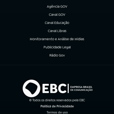
Agência GOV
(abre em nova aba)
Canal GOV
(abre em nova aba)
Canal Educação
(abre em nova aba)
Canal Libras
(abre em nova aba)
Monitoramento e Análise de Mídias
(abre em nova aba)
Publicidade Legal
(abre em nova aba)
Rádio Gov
(abre em nova aba)
© Todos os direitos reservados pela EBC
Política de Privacidade
(abre em nova aba)
Termos de uso