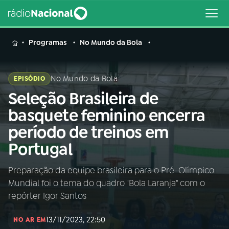
MENU
Programas
No Mundo da Bola
No Mundo da Bola
EPISÓDIO
Seleção Brasileira de
Buscar
na
basquete feminino encerra
Rádio
Buscar
período de treinos em
Nacional
Portugal
AO VIVO
Preparação da equipe brasileira para o Pré-Olímpico
Mundial foi o tema do quadro "Bola Laranja" com o
01
INÍCIO
repórter Igor Santos
13/11/2023, 22:50
02
A RÁDIO
NO AR EM