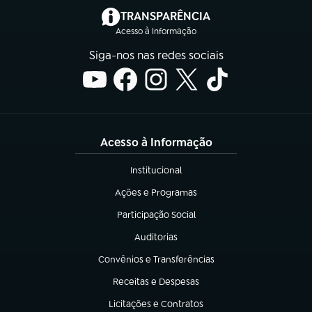
(abre em nova aba)
TRANSPARÊNCIA
Acesso à Informação
Siga-nos nas redes sociais
Acesso à Informação
Institucional
(abre em nova aba)
Ações e Programas
(abre em nova aba)
Participação Social
(abre em nova aba)
Auditorias
(abre em nova aba)
Convênios e Transferências
(abre em nova aba)
Receitas e Despesas
(abre em nova aba)
Licitações e Contratos
(abre em nova aba)