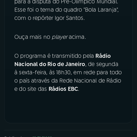
para a disputa do Pré-Olímpico Mundial.
Esse foi o tema do quadro "Bola Laranja",
YouTube
Facebook
com o repórter Igor Santos.
Instagram
X
Ouça mais no
player
acima.
TikTok
O programa é transmitido pela
Rádio
Nacional do Rio de Janeiro
, de segunda
à sexta-feira, às 18h30, em rede para todo
o país através da Rede Nacional de Rádio
e do site das
Rádios EBC
.