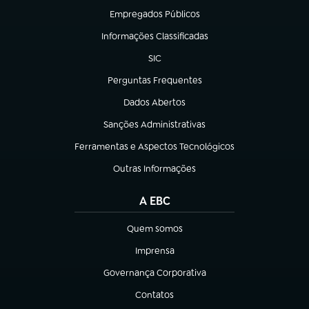
Empregados Públicos
(abre em nova aba)
Informações Classificadas
(abre em nova aba)
SIC
(abre em nova aba)
Perguntas Frequentes
(abre em nova aba)
Dados Abertos
(abre em nova aba)
Sanções Administrativas
(abre em nova aba)
Ferramentas e Aspectos Tecnológicos
(abre em nova aba)
Outras Informações
(abre em nova aba)
A EBC
Quem somos
(abre em nova aba)
Imprensa
(abre em nova aba)
Governança Corporativa
(abre em nova aba)
Contatos
(abre em nova aba)