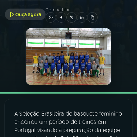
Compartilhe
Ouça agora
03
PROGRAMAÇÃO
04
PROGRAMAS
05
PODCASTS
06
VIDEOCASTS
07
ÚLTIMAS
A Seleção Brasileira de basquete feminino
08
FESTIVAL DE MÚSICA
encerrou um período de treinos em
Portugal visando a preparação da equipe
ACOMPANHE A RÁDIO NACIONAL