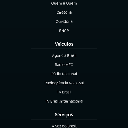
Quem é Quem
(abre em nova aba)
Diretoria
(abre em nova aba)
Ouvidoria
(abre em nova aba)
RNCP
(abre em nova aba)
Veículos
Agência Brasil
(abre em nova aba)
Rádio MEC
(abre em nova aba)
Rádio Nacional
Radioagência Nacional
(abre em nova aba)
TV Brasil
(abre em nova aba)
TV Brasil Internacional
(abre em nova aba)
Serviços
A Voz do Brasil
(abre em nova aba)